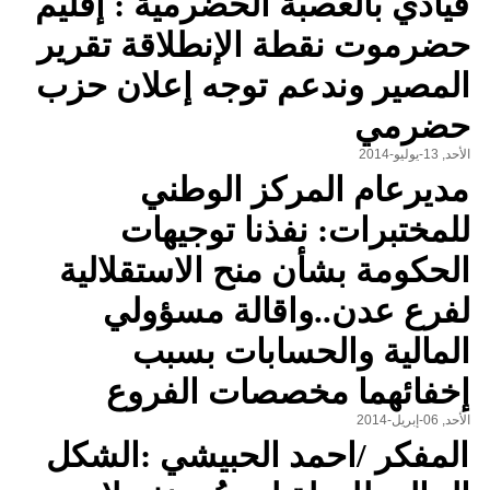
قيادي بالعصبة الحضرمية : إقليم
حضرموت نقطة الإنطلاقة تقرير
المصير وندعم توجه إعلان حزب
حضرمي
الأحد, 13-يوليو-2014
مديرعام المركز الوطني
للمختبرات: نفذنا توجيهات
الحكومة بشأن منح الاستقلالية
لفرع عدن..واقالة مسؤولي
المالية والحسابات بسبب
إخفائهما مخصصات الفروع
الأحد, 06-إبريل-2014
المفكر /احمد الحبيشي :الشكل