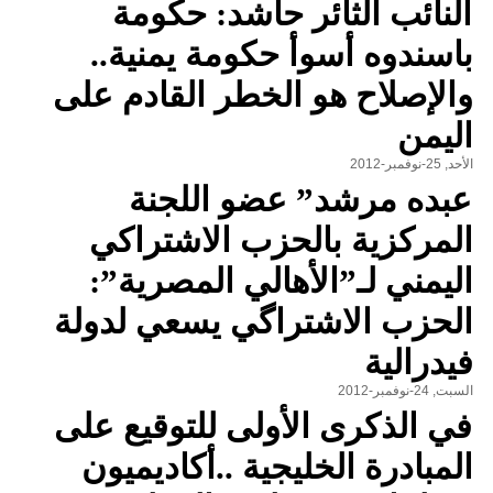
النائب الثائر حاشد: حكومة
باسندوه أسوأ حكومة يمنية..
والإصلاح هو الخطر القادم على
اليمن
الأحد, 25-نوفمبر-2012
عبده مرشد” عضو اللجنة
المركزية بالحزب الاشتراكي
اليمني لـ”الأهالي المصرية”:
الحزب الاشتراگي يسعي لدولة
فيدرالية
السبت, 24-نوفمبر-2012
في الذكرى الأولى للتوقيع على
المبادرة الخليجية ..أكاديميون