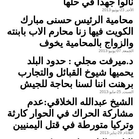
نألوا جهداً في حلها
الأحد, 23-يونيو-2013
محامية الرئيس حسنى مبارك
الكويت فيها زنا محارم الاب بابنته
والزواج بالمحامية يخوف
الجمعة, 07-يونيو-2013
د.ميرفت مجلي : حدود البلد
يحميها شيوخ القبائل والتجارب
برهنت اننا لسنا بحاجة للجيش
السبت, 25-مايو-2013
الشيخ عبدالله الخلاقي:عدم
مشاركة الحراك في الحوار كارثة
وتركيا متورطة في قتل اليمنيين
الثلاثاء, 29-يناير-2013