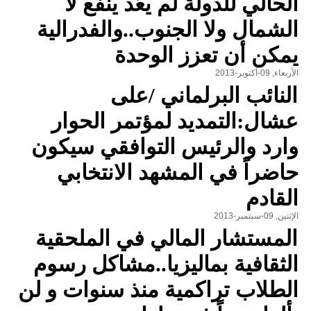
الحالي للدولة لم يعُد ينفع لا
الشمال ولا الجنوب..والفدرالية
يمكن أن تعزز الوحدة
الأربعاء, 09-أكتوبر-2013
النائب البرلماني /على
عشال:التمديد لمؤتمر الحوار
وارد والرئيس التوافقي سيكون
حاضراً في المشهد الانتخابي
القادم
الإثنين, 09-سبتمبر-2013
المستشار المالي في الملحقية
الثقافية بماليزيا..مشاكل رسوم
الطلاب تراكمية منذ سنوات و لن