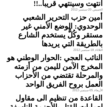
انتهت وسينتهي قريباً..!!
الخميس, 20-سبتمبر-2012
أمين حزب التحرير الشعبي
الوحدوي: الوضع الأمني غير
مستقر وكُلٌّ يستخدم الشارع
بالطريقة التي يريدها
الثلاثاء, 18-سبتمبر-2012
النائب العجي :الحوار الوطني هو
المخرج الآمن لليمن من أزمته
والمرحلة تقتضي من الأحزاب
العمل بروح الفريق الواحد
الأربعاء, 05-سبتمبر-2012
القاعدة من تنظيم الى مقاول
لعمليات القتل بالأحزمة الناسفة.