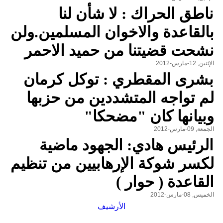
ناطق الحراك : لا شأن لنا
بالقاعدة والاخوان المسلمين.ولن
نشحت قضيتنا من حميد الاحمر
الإثنين, 12-مارس-2012
بشرى المقطري : توكل كرمان
لم تواجه المتشددين من حزبها
وبيانها كان "مضحكا"
الجمعة, 09-مارس-2012
الرئيس هادي: الجهود ماضية
لكسر شوكة الإرهابيين من تنظيم
القاعدة ( حوار )
الخميس, 08-مارس-2012
الأرشيف