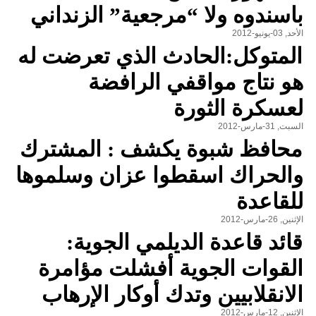
باسندوه ولا “مرجعية” الزنداني
الأحد, 03-يونيو-2012
المتوكل:الحادث الذي تعرضت له
هو نتاج مواقفي الرافضة
لعسكرة الثورة
السبت, 31-مارس-2012
محافظ شبوة يكشف : المشترك
والحراك اسقطوا عزان وسلموها
للقاعدة
الإثنين, 26-مارس-2012
قائد قاعدة الديلمي الجوية:
القوات الجوية أفشلت مؤامرة
الانقلابيين وتدك أوكار الإرهاب
الإثنين, 12-مارس-2012