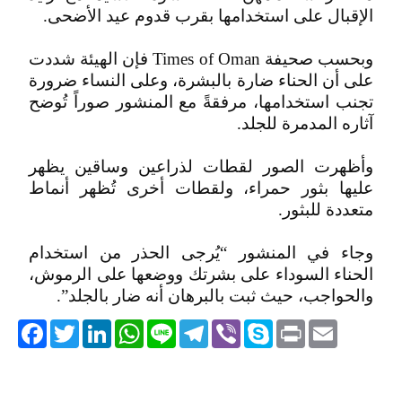
الإقبال على استخدامها بقرب قدوم عيد الأضحى.
وبحسب صحيفة Times of Oman فإن الهيئة شددت
على أن الحناء ضارة بالبشرة، وعلى النساء ضرورة
تجنب استخدامها، مرفقةً مع المنشور صوراً تُوضح
آثاره المدمرة للجلد.
وأظهرت الصور لقطات لذراعين وساقين يظهر
عليها بثور حمراء، ولقطات أخرى تُظهر أنماط
متعددة للبثور.
وجاء في المنشور “يُرجى الحذر من استخدام
الحناء السوداء على بشرتك ووضعها على الرموش،
والحواجب، حيث ثبت بالبرهان أنه ضار بالجلد”.
acebook
Twitter
LinkedIn
WhatsApp
Line
Telegram
Viber
Skype
Print
Email