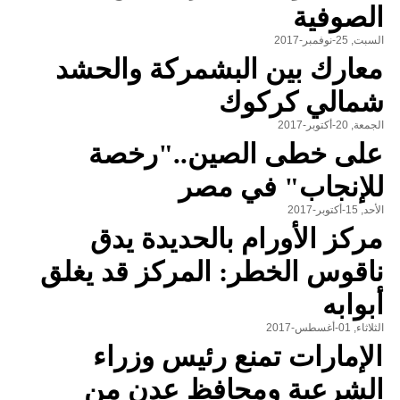
الصوفية
السبت, 25-نوفمبر-2017
معارك بين البشمركة والحشد
شمالي كركوك
الجمعة, 20-أكتوبر-2017
على خطى الصين.."رخصة
للإنجاب" في مصر
الأحد, 15-أكتوبر-2017
مركز الأورام بالحديدة يدق
ناقوس الخطر: المركز قد يغلق
أبوابه
الثلاثاء, 01-أغسطس-2017
الإمارات تمنع رئيس وزراء
الشرعية ومحافظ عدن من