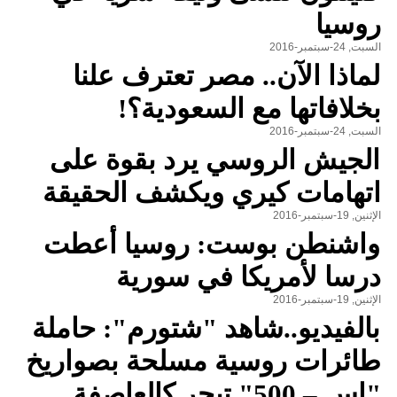
روسيا
السبت, 24-سبتمبر-2016
لماذا الآن.. مصر تعترف علنا
بخلافاتها مع السعودية؟!
السبت, 24-سبتمبر-2016
الجيش الروسي يرد بقوة على
اتهامات كيري ويكشف الحقيقة
الإثنين, 19-سبتمبر-2016
واشنطن بوست: روسيا أعطت
درسا لأمريكا في سورية
الإثنين, 19-سبتمبر-2016
بالفيديو..شاهد "شتورم": حاملة
طائرات روسية مسلحة بصواريخ
"إس – 500" تبحر كالعاصفة