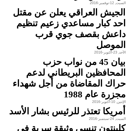
السبت, 12-نوفمبر-2016
الجيش العراقي يعلن عن مقتل
احد كبار مساعدي زعيم تنظيم
داعش بقصف جوي قرب
الموصل
الأحد, 23-أكتوبر-2016
بيان 45 من نواب حزب
المحافظين البريطاني لدعم
حراك المقاضاة من أجل شهداء
مجزرة عام 1988
الإثنين, 10-أكتوبر-2016
أمريكا تعتذر للرئيس بشار الأسد
السبت, 24-سبتمبر-2016
كلينتون تنسى وثيقة سرية في