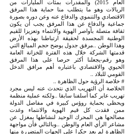
العام 2015) والمقدرات بمئات المليارات من
الريالات وهو ما يتطلب منا حماية هذا المرفق
الاقتصادي والتنموي والدفاع عنه وعن دوره بصورة
جماعية والدفاع عن هذا المرفق يجب أن يكون
ثقافة متصلة بأواصر الهوية والانتماء وتعزيزا للقيم
الوطنية المجسدة لحقيقة ارتباطنا بهذه الأرض
وهذا الوطن ..مرفق جدول يوضح حجم المبالغ التي
قدمتها الشركة خلال هذه الفترة للخزانة العامة
وهو رقم-يجعلنا أكثر حرصا على هذا المرفق
الحيوي والاقتصادي باعتباره أهم مرافق الدخل
القومي للبلاد ..
# خلاصة الرؤية حول الظاهرة ..
الخلاصة أن التهريب الذي نتحدث عنه ليس مجرد
تهريب عابر كما أسلفنا سابقا ..ولكنه عملية منظمة
ويحظى بحماية روؤس كبيرة في مفاصل الدولة
ممن فقدت كل قيم الهوية والانتماء وغدت
مصالحها هي المحرك الوحيد لنشاطها بمغزل عن
مشاعر الرأي العام والوطن ..وبالتالي فأن مواجهة
الظاهرة لم يعد حكرا على الجهات المتضررة منها