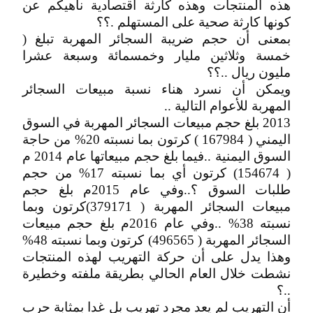
هذه المنتجات وهذه كارثة اقتصادية ناهيكم عن
كونها كارثة صحية على المستهلم .؟؟
بمعنى أن حجم ضريبة السجائر المهربة تبلغ (
خمسة وثلاثين مليار وخمسمائة وسبعة عشرا
مليون ريال ..؟؟
ويمكن أن نسرد هناء نسبة مبيعات السجائر
المهربة للأعوام التالية ..
2013 بلغ حجم مبيعات السجائر المهربة في السوق
اليمني ( 167984 ) كرتون بما نسبته 20% من حاجة
السوق اليمنية ..فيما بلغ حجم مبيعاتها عام 2014 م
( 154674) كرتون أي بما نسبته 17% من حجم
طلبات السوق ؟..وفي عام 2015م بلغ حجم
مبيعات السجائر المهربة ( 379171)كرتون وبما
نسبته 38% ..وفي عام 2016م بلغ حجم مبيعات
السجائر المهربة ( 496565) كرتون وبما نسبته 48%
وهذا يدل على أن حركة التهريب لهذه المنتجات
نشطت خلال العام الحالي بطريقة ملفته وخطيرة
..؟
أن التهريب لم يعد مجرد تهريب بل غدا بمثابة حرب