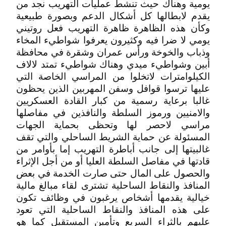
يومية وهناك حيث تنشط عمليات التهريب نجد من
يقدم لابطالها كل أشكال الدعم وبصورة طبيعية
وكأن هذه الظاهرة ظاهرة التهريب فعل روتيني
يومي لا ضرا فيه وكثيرون يعرفوا شواطيء المخاء
وذباب والخوخة ورأس عمران وشقرة في محافظة
أبين وشواطيء ميدي وهناك شواطيء تمتد لالاف
الكيلوامترات لاتخلوا من المراسي الخاصة التي
عليها ترسوا قوافل وسفن المهربين الذين يحظون
غالبا برعاية رسمية من كبار القادة العسكريين
والامنيين ورموز السلطة والنافذين في مفاصلها
مراسي لاحصر لها وتحظى بحماية الجهات
المسئولة عن حماية الشريط الساحلي والتي تقف
غالبيتها إلى جانب أباطرة التهريب إما بأوامر من
قادتها في مفاصل السلطة العليا أو من أجل الإثراء
والحصول على المال حتى صارت الخدمة في بعض
المنافذ والنقاط الساحلية تشترى لقاء مبالغ مالية
خيالية يقدمها أشخاص يرغبون في وظائف تكون
على هذه المنافذ والنقاط الساحلية التي تعود
عليهم بالثراء السريع وتأمين المستقبل كما هو