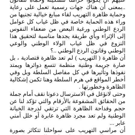
..بمعنى أن هناك جهات رسمية تعمل على رعاية
وحماية ظاهرة التهريب لقاء مبابغ خيالية تجنيها من
وراء هذه الحماية خاصة في ظل غياب كل عوامل
الردع الوطني ورغبة البعض من ضعفاء النفوس
إلى الإثراء وبأي طريقة يجدها مناسبة لتحقيق هذا
النزوع في ظل غياب الولاء الوطني والوعي
الوطني وقانون الردع الوطني ..؟
أن ظاهرة ( التهريب ) لم تعد ظاهرة قتصادية ، بل
صارة جريمة وطنية منظمة تتسع دوائرها ويمتد
نفوذها وتأثيرها في كل مفاصل السلطة وبل وفي
أخطر المواقع في هرم السلطة وهنا تكمن إشكالية
الظاهرة وخطورتها .
وحتى لانؤغل في الاسترسال دعونا نقف أمام جملة
من الحقائق المشفوعة بالأرقام والتي تؤكد لنا عن
حجم وفداحة الظاهرة التي ترتقي لدرجة الخيانة
الوطنية ولم تعد مجرد ظاهرة عابرة أو خلل أمني
عابر ...
أن مراسي التهريب على سواحلنا تتكاثر بصورة