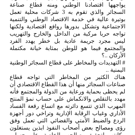
يواجهها اقتصادنا الوطني ومنه قطاع صناعة
السجائر والذي تقوم به 3 شركات محلية تعمل
بوتيرة عالية في خدمة الاقتصاد الوطني والتنمية
الاجتماعية وتشكل بدورها روافع اقتصادية ولكنها
تواجه حربا مركبة من الداخل والخارج والتهريب
ليس مجرد جريمة عادية بل خطر يهدد الفرد
والمجتمع فيما هو للوطن بمثابة خيانة مكتملة
الأركان ..؟
# التهديدات والمخاطر على قطاع السجائر الوطنية
اليمنية ..
هناك الكثير من المخاطر التي تواجه قطاع
صناعات السجائر منها أن هذا القطاع الاقتصادي أن
لم يحظى بحماية ورعاية من الدولة والمجتمع فأنه
مهدد بالتقلص والانكماش على حساب نمؤ المنتج
المهرب الذي تتسع دائرته مع اتساع رقعة الفساد
الأداري وغياب الرقابة الإدارية وتراخي دور أجهزة
الردع والضبط الأمتي والقضائي التي تعمل وفق
رؤى ومصالح بعض أصحاب النفوذ ابذين يستغلون
مكانتهم لتحقيق مصالحهم الخاصة وعلى حساب