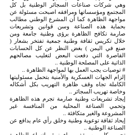
وهي شركات صناعات السجائر الوطنية بل كل
المجتمع ومؤسساتها ومرافقه اصبحت مسئولة عن
مواجهة الظاهرة كما أن المشرع الوطني مطالب
بحماية هذه الصناعة وسن قوانين وتشريعات
صارمة تكافح الظاهرة برؤى وطنية جامعة ومن
خلال تكريس ثقافة وطنية جمعية تفتخر بشعار (
صنع في اليمن ) بغض النظر عن كل الحسابات
القاصرة التي دفعت البعض لتغليب مصالحهم
الذاتية على المصلحة الوطنية ..
# توصيات يجب العمل بها لمواجهة الظاهرة ..
إلزام الجهات العسكرية والأمنية بتحمل مسئوليتها
الكاملة تجاه وقف ظاهرة التهريب بكل أشكاله
وخاصة تهريب السجائر ..
إيجاد تشريعات وطنية صارمة تجرم هذه الظاهرة
وتحمي الصناعة المحلية من المنافسة غير
المشروعة والغير متكافئة ..
إيحاد ثقافة توعوية وطنية وخلق رأي عام يدافع عن
الصناعة الوطنية ..
تجريم كل من يقف وراء نمؤ وإتساع الظاهرة