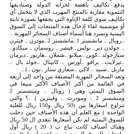
يدفع تكاليف باهضة لخزانة الدولة وصناديقها
التنموية مقارنة بالمنتج المهرب الذي لا يتحمل أي
تكاليف سوى كلفة الإتاوة التي يجفعها بصورة ثابتة
أو موسمية لقاء إدخال هذه المنتجات إلى السوق
اليمنية ونسرد هنا أسماء أصناف السجائر المهربة ..
..رويال .. مانشستر 1..مانشستر 2..مودرن .. فيترن
.. جولدن دير.. بولس ..فيشر .. روسمان .. ميكادو..
ستارجولد ..كوين ..ميلانو ..شملان ..هاربور ..ديرمان
..تيرلايت.. برافو ..أورس .. كابيتال ..جولد بال ..
ماربل ..سبيد .. لاكي ..سفاري ستار ..بون ..) ..
وتعد السجائر المهربة المصنفة من واحد إلى أربعة
في القائمة من أكثر الأصناف الأكثر مبيعا في
السوق اليمني وهي ( رويال .. ومنشستر 2
ومنشستر 2 .. ومودرت .. وفيترين ) ..؟ والتي
تتراوح اسعارها بين (50 ريال و150 ريال للعلبة
الواحدة ) مع العلم أن هذه الأصناف حين دخلت
للسوق اليمنية لم تكن أسعارها تتعدي ال 50 ريال
وهناك أصناف كانت تباع ب ( 20 ) ريال أول
مادخلت للسوق اليمنية ثم تصاعدة أسعارها بعد