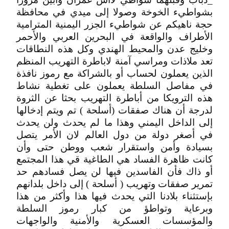
بشواطيء الخوخة وصولا إلى ميدي في محافظة
حجة ناهيكم عن شواطيء الجزر اليمنية المترامية
الأطراف والواقعة في البحرين العربي والأحمر
وخليج عدن والمحيط الهندي وكل هذه النطاقات
تعد ملاذات ومراسي آمنة لاباطرة التهريب المنظم
الذين يعملون لحساب أو بالشراكة مع رموز نافذة
في مفاصل السلطة يعملون على تغطية نشاط
هذه الترويكا من أباطرة التهريب بحثا عن الثروة
لدرجة أن هناك صفقات (أسلحة ) تم ويتم إدخالها
إلى الداخل اليمني وهذا ما لم يحدث ولن يحدث
في أصغر دولة من دول العالم لان الأمر يتصل
بسيادة وأمن واستقرار شعب ووطن حتى وأن
كانت ظاهرة الفساد هي الطاغية قي هذا المجتمع
أو ذاك فأن الفاسدين فيها لن يصل فسادهم حد
تمرير صفقات وتهريب ( أسلحة ) إلى داخل بلدانهم
بإستثناء بلادنا التي يحدث فيها هذا وأكثر من هذا
وبرعاية وتواطؤ من كبار رموز السلطة
والمؤسسات العسكرية والأمنية والواجهات