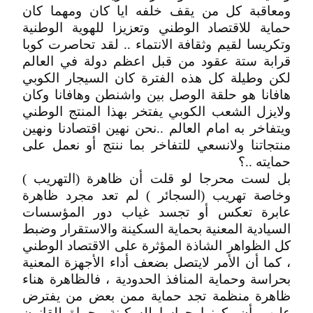
ومعاقبة كل من يقف خلفه ايا كان ومهما كان
حماية للاقتصاد الوطني وتعزيزا للهوية الوطنية
وتكريسا لقيم وثقافة الانتماء .. لقد تحاصرت كوبا
قرابة ستة عقود من قبل اعظم دولة في العالم
لكن وطيلة كل هذه الفترة كان السيجار الكوبي
هافانا هو حلقة الوصل بين واشنطن وهافانا وكان
ولايزل الشعب الكوبي يفتخر بهذا المنتج الوطني
ويتفاخر به امام العالم ..نحن نهين اقتصادنا ونهين
منتجاتنا ولانسعي للتفاخر بما ننتج أو نعمل على
حمايته ..؟
بل لست محرجا لو قلت أن ظاهرة (التهريب )
وخاصة تهريب (السجائر ) لم تعد مجرد ظاهرة
عابرة تعكس أو تجسد غياب دور المؤسسات
السيادية المعنية بحماية السكينة والاستقرار وضبط
كل الظواهر الشاذة المؤثرة على الاقتصاد الوطني
، كما أن الأمر لايتصل بضعف أداء الأجهزة المعنية
بحراسة وحماية المنافذ الحدودية ، فالظاهرة هناء
ظاهرة منظمة تجد حماية ممن بعض من يفترض
عليهم أن يكونوا حراسا للسكينة وحماة للقانون