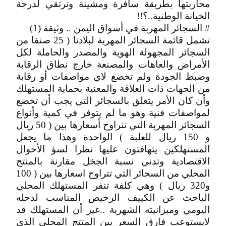
محاربتها بطريقة سافرة ومشينة وترتقي لدرجة
الخيانة الوطنية..؟!!
# السجائر المهربة في أسواق اليمن .. وثيقة (1)
تشمل قائمة السجائر المهربة لبلادنا ( 25 صنفا من
السجائر المجهولة الهوية والمصدر والحاملة لكل
الأمراض والعاهات والمصنعة خارج نطاق الرقابة
وضبط الجودة ولم تخضع لاي مواصفات أو رقابة
من الجهات ذات العلاقة والمعنية بحماية المستهلك
وأن كان الأمر يتعلق بالسجائر التي يجب أن تخضع
لمواصفات فنية وهو ما لم يتوفر في كمية وأنواع
السجائر المهربة التي تتراوح أسعارها بين ( 50 ريال
و 150 ريال للعلبة ) الواحدة وهذا ما يجعل
المستهلكين يتهافتون عليها نظرا لسؤ الأحوال
الاقتصادية وتدني نسبة الجخل مقارنة بالمنتج
المحلي من السجائر التي تتراوح اسعارها بين ( 100
و320 ريال ) وهي كلفة تنفر المستهلك المحلي
الباحث عن الكييف الرخيص المناسب لدخله
اليومي وميزانيته الشهرية ..غير أن المستهلك قد
لايستوعب فارق السعر بين المتتج المحلي الذي