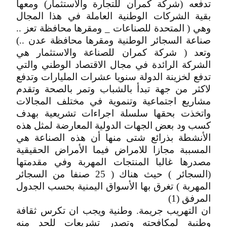
تدفعه (شركة كمران للتجارة والاستثمار) ومعها
بقية الشركات الوطنية العاملة في هذا المجال
وهي ( المتحدة للصناعات _ ومقرها محافظة تعز ..
صناعة السجائر الوطنية ومقرها محافظة عدن ..)
وتعد ( شركة كمران للصناعة والاستثمار هي
الشركة الرائدة في مجال الاقتصاد الوطني والتي
تدفع لخزينة الدولة سنويا عشرات المليارات وتدفع
لاكثر من جهة تبدأ بالشباب وتمر بالصحة وتقدم
مشاريع اجتماعية وتنموية في مختلف المجالات
واتخذت بحقها سلسلة اجراءات تشريعية بهدف
كسب ود بعض الجهات الدولية المعارضة لمثل هذه
الأنشطة بذرائع شتى منها أن هذه الصناعة هي
المسببة مجازا للامراض فيما الأمراض الحقيقية
مصدرها غالبا المنتجات المهربة وفي مقدمتها
(السجائر ) حيث هناك ( 25 صنفا من السجائر
المهربة ) تغرق بها الأسواق اليمنية بحسب الجدول
المرفق (1)
ان التهريب جريمة. وطنية ويجب ان تكرس ثقافة
وطنية لمكافحته وتصدر تشريعات للحد منه