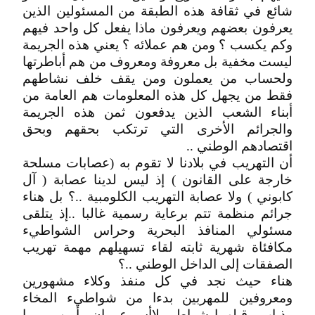
شائع في ثقافة هذه الطبقة من المسئولين الذين
يعرفون بعضهم ويعرفون ماذا يفعل كل واحد فيهم
وكم يكسب ؟ ومن هم عملائه ؟ يعني هذه الجريمة
ليست مخفية بل معروفة ومعروف من هم أباطرتها
ولحساب من يعملون ومن يقف خلف نشاطهم
فقط من يجهل كل هذه المعلومات هم العامة من
أبناء الشعب الذين يدفعون ثمن هذه الجريمة
والجرائم الأخرى التي ترتكب بحقهم وبحق
اقتصادهم الوطني ..
أن التهريب في بلادنا لا تقوم به (عصابات مسلحة
خارجة على القانون ) إذ ليس لدينا عصابة ( آل
كابوني ) ولا عصابة التهريب الكلومبية ..؟ بل هناء
جرائم منظمة تتم برعاية رسمية غالبا ..إذ يتلقى
مسئولي المنافذ البحرية وحراس الشواطيء
مكافئاة شهرية ثابته لقاء تسهيلهم مهمة تهريب
الصفقات إلى الداخل الوطني ..؟
هناء حيث نجد في كل منفذ وكلاء مشهورين
ومعروفين للمهربين بدءا من شواطيء المخاء
_ذباب وقبلهما شواطي لاأس عمران وأبين مرورا