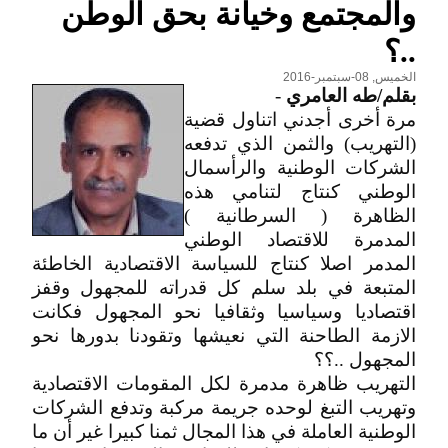
والمجتمع وخيانة بحق الوطن
..؟
الخميس, 08-سبتمبر-2016
بقلم/طه العامري
-
مرة أخرى أجدني اتناول قضية
(التهريب) والثمن الذي تدفعه
الشركات الوطنية والرأسمال
الوطني كنتاج لتنامي هذه
الظاهرة ( السرطانية )
المدمرة للاقتصاد الوطني
المدمر اصلا كنتاج للسياسة الاقتصادية الخاطئة
المتبعة في بلد سلم كل قدراته للمجهول وقفز
اقتصاديا وسياسيا وثقافيا نحو المجهول فكانت
الازمة الطاحنة التي نعيشها وتقودنا بدورها نحو
المجهول ..؟؟
التهريب ظاهرة مدمرة لكل المقومات الاقتصادية
وتهريب التبغ لوحده جريمة مركبة وتدفع الشركات
الوطنية العاملة في هذا المجال ثمنا كبيرا غير أن ما