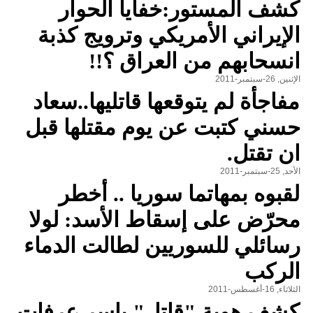
كشف المستور:خفايا الحوار
الإيراني الأمريكي وترويج كذبة
انسحابهم من العراق ؟!!
الإثنين, 26-سبتمبر-2011
مفاجأة لم يتوقعها قاتليها..سعاد
حسني كتبت عن يوم مقتلها قبل
ان تقتل.
الأحد, 25-سبتمبر-2011
لقبوه بمهاتما سوريا .. أخطر
محرّض على إسقاط الأسد: لولا
رسائلي للسوريين لطالت الدماء
الركب
الثلاثاء, 16-أغسطس-2011
كشف هوية "قاتل" ياسر عرفات