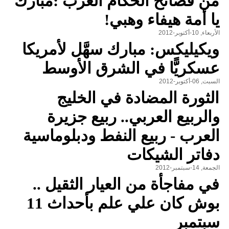
من فضائح الحكام العرب :مبارك
يا أمة هيفاء وهبي!
الأربعاء, 10-أكتوبر-2012
ويكيليكس: مبارك سهَّل لأمريكا
عسكريًّا في الشرق الأوسط
السبت, 06-أكتوبر-2012
الثورة المضادة في الخليج
والربيع العربي.. ربيع جزيرة
العرب - ربيع النفط ودبلوماسية
دفاتر الشيكات
الجمعة, 14-سبتمبر-2012
في مفاجأة من العيار الثقيل ..
بوش كان علي علم بأحداث 11
سبتمبر