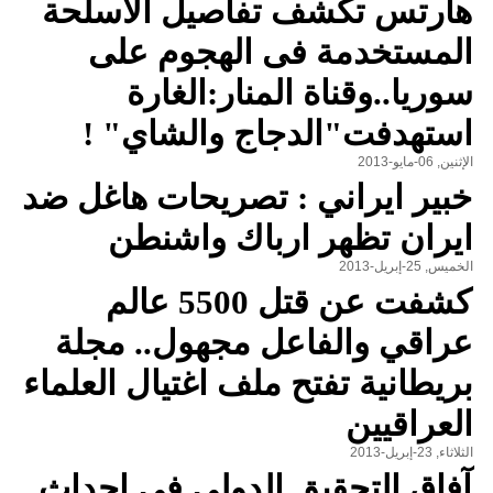
هأرتس تكشف تفاصيل الأسلحة
المستخدمة فى الهجوم على
سوريا..وقناة المنار:الغارة
استهدفت"الدجاج والشاي" !
الإثنين, 06-مايو-2013
خبير ايراني : تصريحات هاغل ضد
ايران تظهر ارباك واشنطن
الخميس, 25-إبريل-2013
كشفت عن قتل 5500 عالم
عراقي والفاعل مجهول.. مجلة
بريطانية تفتح ملف اغتيال العلماء
العراقيين
الثلاثاء, 23-إبريل-2013
آفاق التحقيق الدولي في احداث