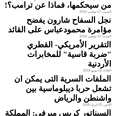
من سيحكمها، فماذا عن ترامب؟!
السبت, 12-نوفمبر-2016
نجل السفاح شارون يفضح
مؤامرة محمودعباس على القائد
السبت, 12-نوفمبر-2016
التقرير الأمريكي- القطري
"ضربة قاسية" للمخابرات
الأردنية
الثلاثاء, 28-يونيو-2016
الملفات السرية التى يمكن ان
تشعل حربا ديبلوماسية بين
واشنطن والرياض
الإثنين, 25-إبريل-2016
السيناتور كريس ميرفي: المملكة