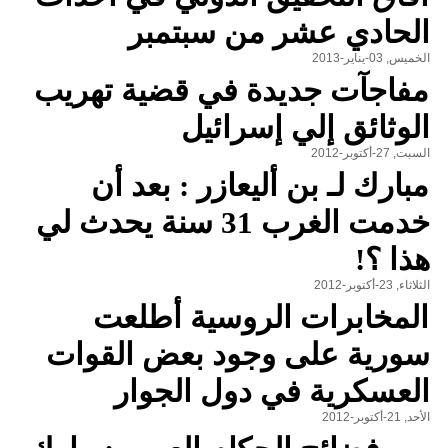
الحادي عشر من سبتمبر
الخميس, 03-يناير-2013
مفاجآت جديدة في قضية تهريب
الوثائق إلي إسرائيل
السبت, 27-أكتوبر-2012
مبارك لـ بن أليعازر : بعد أن
خدمت الغرب 31 سنة يحدث لي
هذا ؟!
الثلاثاء, 23-أكتوبر-2012
المخابرات الروسية أطلعت
سورية على وجود بعض القوات
العسكرية في دول الجوار
الأحد, 21-أكتوبر-2012