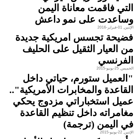
التي فاقمت معاناة اليمن
وساعدت على نمو داعش
الإثنين, 01-فبراير-2016
فضيحة تجسس امريكية جديدة
من العيار الثقيل على الحليف
الفرنسي
الخميس, 25-يونيو-2015
"العميل ستورم، حياتي داخل
القاعدة والمخابرات الأمريكية"..
عميل استخباراتي مزدوج يحكي
مغامراته داخل تنظيم القاعدة
في اليمن (ترجمة)
الإثنين, 22-يونيو-2015