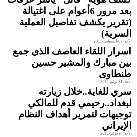
بعد مرور 6أعوام على اغتيالة
(تقرير يكشف تفاصيل العملية
السرية)
الأحد, 07-أغسطس-2011
اسرار اللقاء العاصف الذى جمع
بين مبارك والمشير حسين
طنطاوى
الأحد, 31-يوليو-2011
سري للغاية..خلال زيارته
لبغداد..رحيمي قدم للمالكي
توجيهات لتمرير أهداف النظام
الإيراني
الأحد, 24-يوليو-2011