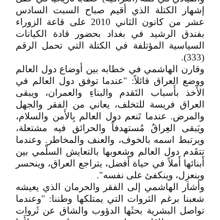
إشهار الكتلة الذي أقيم صباح السبت السادس
عشر من كانون الثاني 2010 على قاعة الزوراء
بفندق الرشيد في بغداد بحضور قادة الكيانات
السياسية المؤتلفة في الكتلة التي تحمل الرقم
(333).
وقارن الهاشمي في خطابه بين أوضاع دول العالم
ووضع العراق قائلاً: "عندما توفق دول العالم في
الأخذ بأَسباب التَقدم والبناءِ والعمران، ويبقى
العراق فريسة للتخلف، يعاني من الفقر والجهل
والمرض. عندما تَنعم دول العالم بِالأَمن والسلام،
ويَبقى العِراقُ مُستهدفاً والحرائق فيه مشتعلة،
ويرتبط اسمه بالخوف، والعنف والمخاطر. وعندما
تتقَدم دول العالم وشعوبها بالتعايش السلْمي بين
أَبنائها أَملاً في حياة أَفضل، يتراجع العراق، وينحسر
وينعزِل، وينكفئ على نفسه".
وأشار الهاشمي إلى الفقر والحرمان الذي يعيشه
شعبنا برغم الثروات التي يمتلكها وطننا: "وعندما
تواصل البشرية بحثَها الدؤوب والشاق عن ثَروات