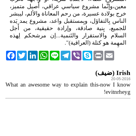
معين،وإنَّما مشروع سياسي عراقي، أَصيل متميز،
خرج بولادة عسيرة، من رحم المعاناة والألم، ليبشر
الناس بِالتفاؤل، وبِمستقبل واعد، مشروع يمد يَده
للجميع، بِنية صادقة، وإرادة حقيقية، من أَجل
السلام والاستقرار والتَنمية...إن مرشحكم لِهذه
المهِمة هو كتلة (العراقية)".
acebook
Twitter
LinkedIn
WhatsApp
Line
Telegram
Viber
Skype
Print
Email
التعليقات
Irish (ضيف)
20-05-2016
What an awesome way to explain this-now I know
evitnrheyg!