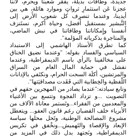
جديدة، وطاقات بديلة، يفقر شعبنا ويحرم، لأَننا
عجزنا عَن استثمارِ ثرواتٍ وموارد هائلة، هي بين
أيدينا، وعندما تنصرف كل شعوب الأَرض إلى
التَّبشير بمستقبل أَفضل، وحياة أَكرم، نستَنزف
أَنفسنا وإِمكاناتنا وطاقاتنا في نبش الماضي،
والمتاجرة بذكرياته المؤلمة".
كما تطرق الأستاذ الهاشمي إلى الاستبداد
السياسي والفساد بقوله: "وعندما نضيق الخناق
على مخالفينا بالرأي باسم الديمقراطية، وعندما
نفشل في حماية المال العام من السراق
والمرتشين، أكلَة السحت الحرام، ونكتَفي بالإدانات
اللّفظية والخِطابية التي فَقَدت مصداقيَتها".
وتابع سيادته:"عندما يصادر من المهجرين حقهم في
التصويت ...و تزداد الفجوة وتتسع بين الأغنياء
والمعدمين من الفقراء...وتَستمر معاناة الآلاف من
الأبرياء خلف القضبان رغم قانون العفو... ويتعطل
مشروع المصالحة الوطنية، وتَحل محلها سياسة
الإبعاد والإقصاءِ والتَهميش...ونخْفق في تكريس
الديمقراطية، ونَجتهد بدل ذلك في المزيد من