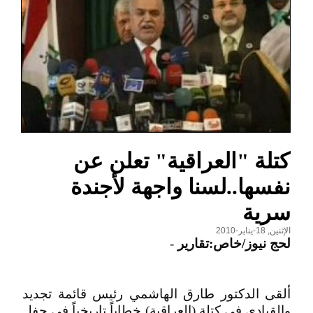
كتلة "العراقية" تعلن عن
نفسها..لسنا واجهة لأجندة
سرية
الإثنين, 18-يناير-2010
لحج نيوز/خاص:تقارير
-
ألقى الدكتور طارق الهاشمي رئيس قائمة تجديد
والقيادي في كتلة (العراقية) خطاباً تاريخياً في حفل