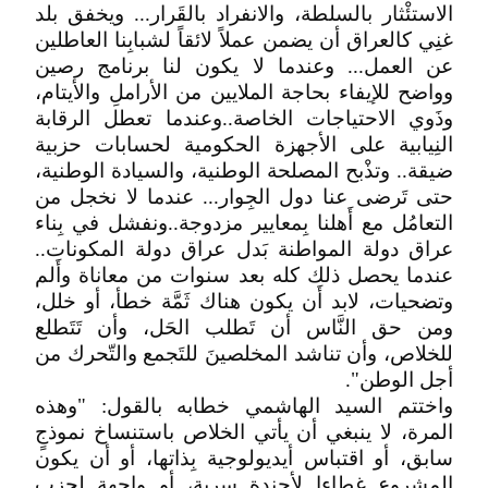
الاستئْثار بالسلطة، والانفراد بالقَرار... ويخفق بلد
غنِي كالعراق أن يضمن عملاً لائقاً لشبابِنا العاطلين
عن العمل... وعندما لا يكون لنا برنامج رصين
وواضح للإيفاء بحاجة الملايين من الأراملِ والأيتام،
وذَوي الاحتياجات الخاصة..وعندما تعطل الرقابة
النِيابية على الأجهزة الحكومية لحسابات حزبية
ضيقة.. وتذْبح المصلحة الوطنية، والسيادة الوطنية،
حتى تَرضى عنا دول الجِوار... عندما لا نخجل من
التعامُل مع أَهلنا بِمعايير مزدوجة..ونفشل في بِناء
عراق دولة المواطنة بَدل عراق دولة المكونات..
عندما يحصل ذلك كله بعد سنوات من معاناة وأَلم
وتضحيات، لابد أَن يكون هناك ثَمَّة خطأ، أو خلل،
ومن حق النَّاس أن تَطلب الحَل، وأن تَتَطلع
للخلاص، وأن تناشد المخلصينَ للتَجمع والتّحرك من
أجل الوطن".
واختتم السيد الهاشمي خطابه بالقول: "وهذه
المرة، لا ينبغي أن يأتي الخلاص باستنساخ نموذجٍ
سابق، أو اقتباس أيديولوجية بِذاتها، أو أن يكون
المشروع غطاءا لأجندة سرية، أو واجهة لحزب