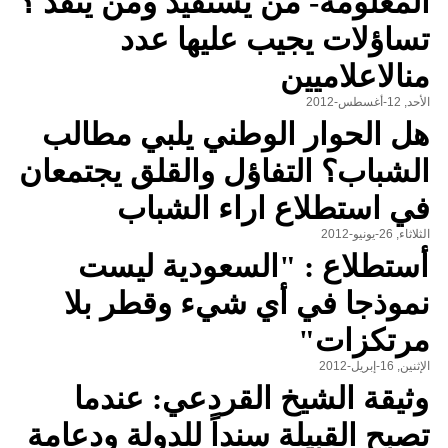
المعلومة- من يستفيد ومن ينفذ ؟
تساؤلات يجيب عليها عدد
منالاعلاميين
الأحد, 12-أغسطس-2012
هل الحوار الوطني يلبي مطالب
الشباب؟ التفاؤل والقلق يجتمعان
في استطلاع اراء الشباب
الثلاثاء, 26-يونيو-2012
أستطلاع : "السعودية ليست
نموذجا في أي شيء وقطر بلا
مرتكزات"
الإثنين, 16-إبريل-2012
وثيقة الشيخ القردعي: عندما
تصبح القبيلة سنداً للدولة ودعامة