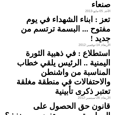
صنعاء
الأحد, 05-مايو-2013
تعز : ابناء الشهداء في يوم
مفتوح ... البسمة ترتسم من
جديد !
الأربعاء, 14-نوفمبر-2012
استطلاع : في ذهبية الثورة
اليمنية .. الرئيس يلقي خطاب
المناسبة من واشنطن
والاحتفالات في منطقة مغلقة
تعتبر ذكرى تأبينية
الأربعاء, 26-سبتمبر-2012
قانون حق الحصول على