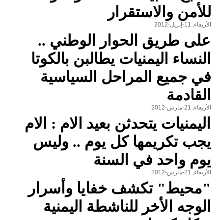
للأمن والاستقرار
الأربعاء, 11-إبريل-2012
على طريق الحوار الوطني ..
النساء اليمنيات يطالبن بالكوتا
في جميع المراحل السياسية
القادمة
الأربعاء, 21-مارس-2012
اليمنيات يتحدثن بعيد الام : الام
يجب تكريمها كل يوم .. وليس
يوم واحد في السنة
الأربعاء, 21-مارس-2012
"محيط" تكشف خفايا وأسرار
الوجه الأخر للناشطة اليمنية