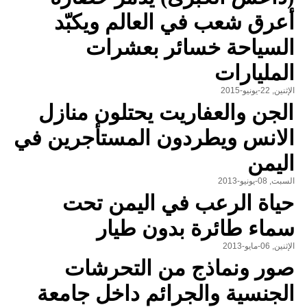
أعرق شعب في العالم ويكبّد
السياحة خسائر بعشرات
المليارات
الإثنين, 22-يونيو-2015
الجن والعفاريت يحتلون منازل
الانس ويطردون المستأجرين في
اليمن
السبت, 08-يونيو-2013
حياة الرعب في اليمن تحت
سماء طائرة بدون طيار
الإثنين, 06-مايو-2013
صور ونماذج من التحرشات
الجنسية والجرائم داخل جامعة