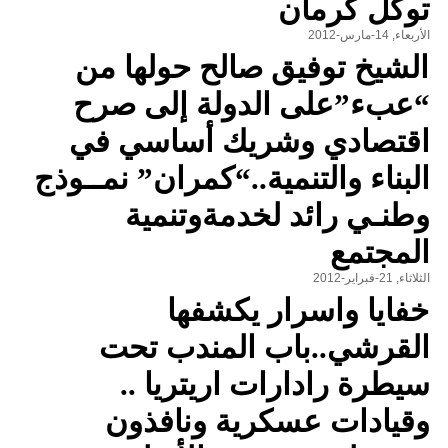
توكل كرمان
الأربعاء, 14-مارس-2012
الشيخ توفيق صالح حولها من
“عبء”على الدولة إلى صرح
اقتصادي وشريك أساسي في
البناء والتنمية..“كمران” نمــوذج
وطنـي رائد لخدمةوتنمية
المجتمع
الثلاثاء, 21-فبراير-2012
خفايا واسرار يكشفها
القرشي..باب المندب تحت
سيطرة رادارات اريتريا ..
وقيادات عسكرية ونافذون