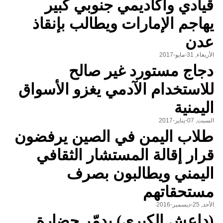
قيادي وأكاديمي جنوبي كبير
يهاجم الإمارات ويطالب بإنقاذ
عدن
الأربعاء, 31-مايو-2017
دجاج مستورد غير صالح
للاستخدام الآدمي يغزو الأسواق
اليمنية
السبت, 07-يناير-2017
طلاب اليمن في الصين يرفضون
قرار إقالة المستشار الثقافي
اليمني ويطالبون بصرف
مستحقاتهم
الأحد, 25-ديسمبر-2016
(داعش الكبرى) يدمّر حضارة