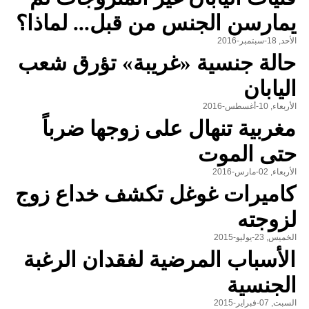
يمارسن الجنس من قبل... لماذا؟
الأحد, 18-سبتمبر-2016
حالة جنسية «غريبة» تؤرق شعب
اليابان
الأربعاء, 10-أغسطس-2016
مغربية تنهال على زوجها ضرباً
حتى الموت
الأربعاء, 02-مارس-2016
كاميرات غوغل تكشف خداع زوج
لزوجته
الخميس, 23-يوليو-2015
الأسباب المرضية لفقدان الرغبة
الجنسية
السبت, 07-فبراير-2015