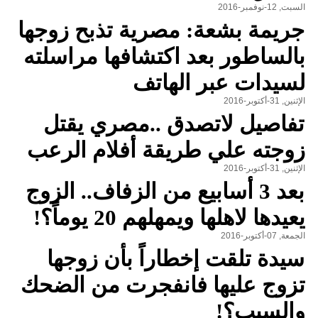
السبت, 12-نوفمبر-2016
جريمة بشعة: مصرية تذبح زوجها
بالساطور بعد اكتشافها مراسلته
لسيدات عبر الهاتف
الإثنين, 31-أكتوبر-2016
تفاصيل لاتصدق ..مصري يقتل
زوجته علي طريقة أفلام الرعب
الإثنين, 31-أكتوبر-2016
بعد 3 أسابيع من الزفاف.. الزوج
يعيدها لاهلها ويمهلهم 20 يوماً؟!
الجمعة, 07-أكتوبر-2016
سيدة تلقت إخطاراً بأن زوجها
تزوج عليها فانفجرت من الضحك
والسبب؟!