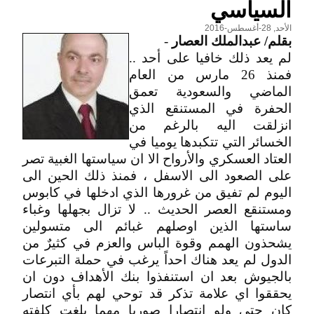
السياسي
الأحد, 28-أغسطس-2016
بقلم/ عبدالملك العصار
-
لم يعد ذلك خافيا على أحد ..
فمنذ 26 مارس من العام
الماضي والسعودية تعمق
الحفرة في المستنقع الذي
انزلقت اليه بالرغم من
الخسائر التي تتكبدها يوميا في
العتاد العسكري والأرواح الا ان سياستها الغبية تصر
على الصعود الى الاسفل ، فمنذ ذلك الحين الى
اليوم لم تفيق من غرورها الذي ادخلها في كابوس
ومستنقع العصر الحديث .. لا تزال بجهلها وغباء
ساستها الذين اوصلهم غبائم الى متسولين
يشحذون الهمم وقوة الباس والعزم في كثيرٌ من
الدول لم يعد هناك احداً يرغب في حملة التبرعات
بالجيوش بعد ان استنفذوا بنك الأهداف دون ان
يحققوا اي علامة تذكر قد توحي لهم بأي انتصار
كان حتى ولو انتصارا صوريا مهما بلغت كلفته