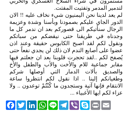
مستمرون في شراء السلاح العسكري والحربي
لتدمير المدمر وتفتيت المفتت.
لم يعد لدينا نحن اليمنيون شيء نخاف عليه !! الان
الدور الجاي عليكم بصمودنا وبأسنا وشدة وعزيمة
الرجال سنأتيكم الى قصوركم بعد ان ندمر كل ما
وجدناه في طريقنا حتى نيقضكم من سباتكم
ونقول لكم لقد اصبح الكابوس حقيقة وعند اذن
عضوا على أصابع الندم لان ذلك لن يجدي نفعاً حتى
يُصفح لكم ..لقد تحجرت قلوبنا بعد ان جعلتم فيها
مقابر جماعية للام والأخت والأب والطفل والأخ
والصديق بألات الدمار التي أوصلها شركم
وطغيانكم إلينا .. اذا نقول لكم انتظروا ساعة
الانتقام فإنها آتية وستجدون ما كُنْتُمْ توعدون .. ولا
عزاء لكم ايها الأغبياء ...
acebook
Twitter
LinkedIn
WhatsApp
Line
Telegram
Viber
Skype
Print
Email