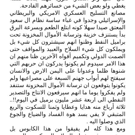
يغطي ولو بعض الشيء من خسائرهم الفادحة.
مصانع التسليح العسكري الامريكي والبريطاني
والإسرائيلي وجدوا في غباء ساسة نظام ال سعود
المعتق صيدا سهلا كونه ابتلع الطعم وبسرعة البرق
بدأ يستنزف خزينة وترسانة الأموال المخزونة تحت
براميل النفط وظنوا انهم سيشترون كل شيء بل
ويملكون كل شيء السلاح والعبيد والمواقف حتى
الصمت الدولي وتكميم أفواه الآخرين ظنا منهم ان
هذا الامر سيدوم لم يكونوا يدركون ان حربهم التي
شنوها ظلما وعدوانا على اليمن الارض والانسان
سيفتح لهم أبواب جهنم السبعة على مصراعيها ولم
يكونوا يتوقعون ان ترسانة الأموال المخزونة ستنفد
ولم يفكروا يوما ما انهم سيرفعون الانتاج والتصدير
النفطي الى اربعة عشر مليون برميل في اليوم!!..
ثلاثة أرباع منه هدايا وعطايا وثمنا للسكوت والربع
المتبقي لا يفي بسد هوة الفساد والضياع والجوع
الذي وصلوا اليه .
ومع هذا كله لم يفيقوا من هذا الكابوس بل