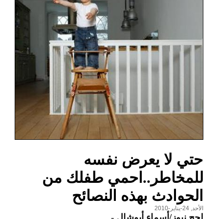
حتي لا يعرض نفسه
للمخاطر..احمي طفلك من
الحوادث بهذه النصائح
الأحد, 24-يناير-2010
لحج نيوز/أسماء أبوشال
-