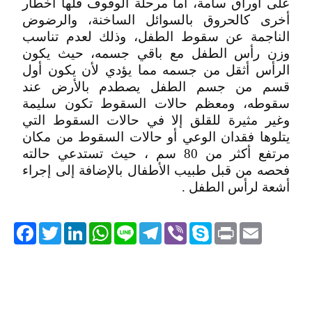
على أوراق سامة، أما مرحلة الوقوف فلها أخطار
أخرى كالحروق بالسوائل الساخنة، والرضوض
الناجمة عن سقوط الطفل، وذلك لعدم تناسب
وزن رأس الطفل مع باقي جسمه، حيث يكون
الرأس أثقل من جسمه مما يؤدي لأن يكون أول
قسم من جسم الطفل يصطدم بالأرض عند
سقوطه، ومعظم حالات السقوط تكون سليمة
وغير مثيرة للقلق إلا في حالات السقوط التي
يتلوها فقدان الوعي أو حالات السقوط من مكان
مرتفع أكثر من 80 سم ، حيث تستدعي حالته
فحصه من قبل طبيب الأطفال بالإضافة إلى إجراء
أشعة لرأس الطفل .
acebook
Twitter
LinkedIn
WhatsApp
Line
Telegram
Viber
Skype
Print
Email