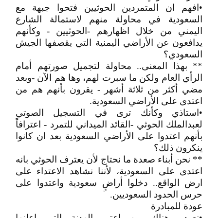
•افهم ان المتمردين الحوثيين فتحوا جبهة مع
السعودية في محاولة منهم لاستمالة الشارع
اليمني من خلال اظهارهم -الحوثيين - وكأنهم
يدافعون عن الأراضي اليمنية التي يقصفها الجيش
السعودي؟
** بهذا المعنى.. محاولة لتجميل صورتهم أمام
الرأي العام ولكن ما سبرت لهم، وها هم الآن -وبعد
مضي أكثر من ثلاثة أشهر - يقرون بأنهم هم من
اعتدى على الأراضي السعودية.
•استاذي وكأنك ترى في التسجيل الصوتي
لعبدالملك الحوثي -القائد الميداني للتمرد - اعترافاً
بأنهم اعتدوا على الأراضي السعودية بعد ان كانوا
ينكرون ذلك؟
** نحن أبناء صعدة ما نحتاج لأن يعترف الحوثي بانه
اعتدى على السعودية، لأننا نشاهد الاعتداء على
ارض الواقع.. دخلوا أراضٍ سعودية واعتدوا على
حرس الحدود السعوديين.
عودة للمبادرة
•نعود.. هناك من اعتبر الهدنة التي اعلنها