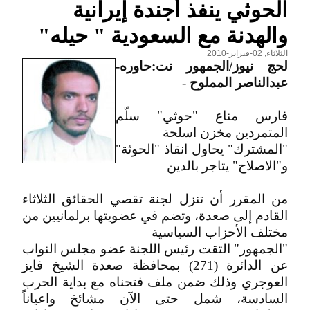
الحوثي ينفذ أجندة إيرانية
والهدنة مع السعودية " حيله"
الثلاثاء, 02-فبراير-2010
لحج نيوز/الجمهور نت:حاوره-
عبدالناصر المملوح
-
فارس مناع "حوثي" سلّم
المتمردين مخزن اسلحة
"المشترك" يحاول انقاذ "الحوثة"
و"الاصلاح" يتاجر بالدين
من المقرر أن تنزل لجنة تقصي الحقائق الثلاثاء
القادم إلى صعدة، وتضم في عضويتها برلمانيين من
مختلف الأحزاب السياسية
"الجمهور" التقت رئيس اللجنة عضو مجلس النواب
عن الدائرة (271) بمحافظة صعدة الشيخ فايز
العوجري وذلك ضمن ملف فتحناه مع بداية الحرب
السادسة، شمل حتى الآن مشائخ واعياناً