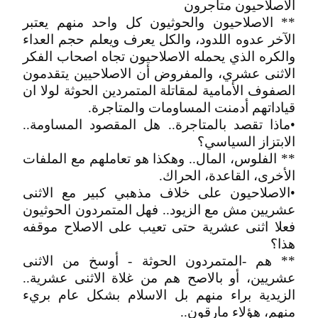
الاصلاحيون متاجرون
** الاصلاحيون والحوثيون كل واحد منهم يعتبر
الآخر عدوه اللدود، والكل يعرف ويعلم حجم العداء
والكره الذي يحمله الاصلاحيون تجاه اصحاب الفكر
الاثنى عشري، والمفروض أن الاصلاحيين يتقدمون
الصفوف الأمامية لمقاتلة المتمردين الحوثة لولا ان
قياداتهم أدمنت المساومات والمتاجرة.
•ماذا تقصد بالمتاجرة.. هل المقصود المساومة..
الابتزاز السياسي؟
** الفلوس، المال.. وهكذا هو تعاملهم مع الملفات
الأخرى، القاعدة، الحراك.
•الاصلاحيون على خلاف مذهبي كبير مع الاثنى
عشريين مش مع الزيود.. فهل المتمردون الحوثيون
فعلا اثنى عشرية حتى تعيب على الاصلاح موقفه
هذا؟
** هم -المتمردون الحوثة - أوسخ من الاثنى
عشريين، أو بالاصح هم من غلاة الاثنى عشرية..
الزيدية براء منهم بل الاسلام بشكل عام بريء
منهم، هؤلاء مارقون..