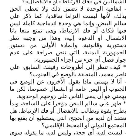
الشماليين في «فك الارتباط» أو «الانفصال»؟
- اتفاقية الوحدة لا تضمن ذلك ولا تعطي الحق
بذلك، لأنها ليست التزاما تعاقديا، كما ذكر علي
سالم البيض، وإنما هي وحدة اندماجية كاملة ليس
فيها فكاك أو فك الارتباط، وهي تمنع منعا باتا
الانفصال أو الدعوة إليه، وهذا من وجهة نظر
دستورية وقانونية، والمادة الأولى من دستور
الجمهورية اليمنية، التي تنص صراحة على عدم
جواز فصل أي جزء من أجزاء الجمهورية.
* كيف تنظر إلى أطروحات رفيقك السابق، علي
ناصر محمد، المتعلقة بالوضع في الجنوب؟
- أنا لا يهمني ماذا يقول الآخرون عن الوضع في
الجنوب أو اليمن عامة أو الشمال خصوصا، لكن ما
يهمني هو أن يبقى الناس على روحهم الوحدوية.
* ظهر علي سالم البيض مؤخرا على الساحة، وبدأ
يطرح بقوة ويطالب بالانفصال أو فك الارتباط، هل
تعتقد أن لديه من الحجج، التي يستطيع أن يقنع بها
المجتمع الدولي أو المحيط الإقليمي؟
- ليست لديه أي حجة، وليس لديه ما يقوله سوى