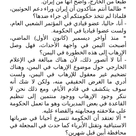
طبعا من الخارج، واضح أنها من إيران.
* طالما أنتم متأكدون أن إيران وراء دعم الحوثيين،
فلماذا لم تتخذ حكومتكم أي جراء ضدها؟
- أنا، حاليا، عضو قيادي في المؤتمر الشعبي العام،
ولست عضوا قياديا في الحكومة.
* منذ أواخر ديسمبر (كانون الأول) الماضي،
أصبحت اليمن في واجهة الأحداث، فهل وصل
الإرهاب إلى هذه الخطورة في اليمن؟
- أنا لا أتصور ذلك، لأن هناك مبالغة في الإعلام
الخارجي حول موضوع الإرهاب في اليمن، وهناك
تضخيم غير معقول للإرهاب في اليمن، ولست
أدري ما الغرض الحقيقي منه، ولكن لا شك أنه
سوف يتكشف في قادم الأيام، ومع ذلك نحن لا
ننكر وجود الإرهاب ووجود منتمين إلى تنظيم
القاعدة في بعض المديريات وهو ما تعمل الحكومة
على ملاحقته ومجابهته والقضاء عليه.
* ألا تعتقد أن الحكومة تتسرع أحيانا في ضرباتها
الاستباقية وتقتل الأبرياء كما حدث في المجعلة في
محافظة أبين قبل شهرين؟