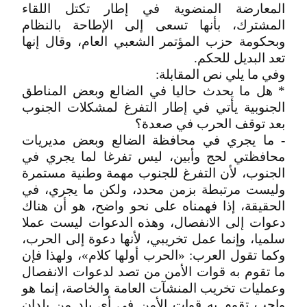
المعارضة المنضوية في إطار تكتل اللقاء
المشترك، بأنها تسعى إلى الإطاحة بالنظام
وبحكومة حزب المؤتمر الشعبي العام، وقال إنها
تعد البديل للحكم.
وفي ما يلي نص المقابلة:
* هل ما يحدث حاليا في الضالع وبعض المناطق
الجنوبية يأتي في إطار التفرغ لمشكلات الجنوب
بعد توقف الحرب في صعدة؟
- ما يجري في محافظة الضالع وبعض مديريات
محافظتي لحج وأبين، ليس تفرغا لما يجري في
الجنوب، لأن التفرغ للجنوب مهمة وطنية مستمرة
وليست مرتبطة بزمن محدد، ولكن ما يجري، في
الحقيقة، إذا فهمناه على نحو واضح، هو أن هناك
دعوات إلى الانفصال، وهذه الدعوات ليست عملا
سلميا، وإنما عمل تخريبي، لأنها دعوة إلى الحرب،
وكما تقول العرب: «الحرب أولها كلام»، ولهذا فإن
ما تقوم به قوات الأمن من تصد لدعوات الانفصال
وعمليات تخريب المنشآت العامة والخاصة، إنما هو
واجب تقوم به قوات الأمن في أي بلد من بلدان