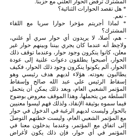
المشترك ترفض الحوار العلني مع حزبنا.
* هل تقصد الحوارات الثنائية؟
- نعم.
* لماذا أجريتم مؤخرا حوارا سريا مع اللقاء
المشترك؟
- هم، أصلا، لا يريدون أي حوار سري أو علني،
ولاحِظ أنه عندما كان يجري بيننا وبينهم حوار غير
معلن، كانوا ينكرون وجود حوار، وعندما توقف ذلك
الحوار، أصبحوا يطلقون دعوات علنية إلى عودة
الحوار، ألم يكونوا ينكرون وجود ذلك الحوار، فكيف
يطالبون بعودته. هؤلاء لديهم هدف رئيسي وهو
إسقاط الرئيس علي عبد الله صالح وإسقاط
المؤتمر الشعبي العام، وبعد ذلك يمكن أن يتحمل
السلطة من يتحملها، وهذا الموقف معروض بوضوح
فيما سموه بوثيقة الإنقاذ، ولذلك فهم ليسوا معنيين
بالحوار وليست لديهم الرغبة في الدخول في حوار
مع المؤتمر الشعبي العام، وليست خطتهم التوصلَ
إلى اتفاق مع المؤتمر، وعندما يدخلون معنا في
المؤتمر في أي حوار، فإن ذلك يكون لأغراض