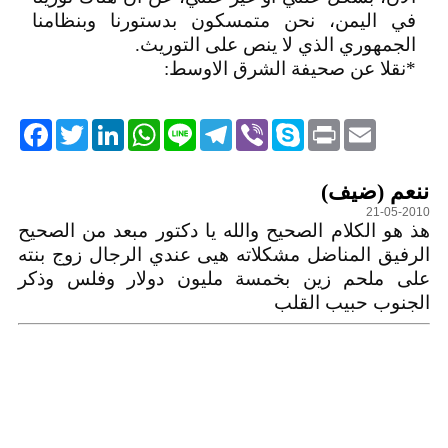
في اليمن، نحن متمسكون بدستورنا وبنظامنا
الجمهوري الذي لا ينص على التوريث.
*نقلا عن صحيفة الشرق الاوسط:
acebook
Twitter
LinkedIn
WhatsApp
Line
Telegram
Viber
Skype
Print
Email
التعليقات
ننعم (ضيف)
21-05-2010
هذ هو الكلام الصحيح والله يا دكتور مبعد من الصحيح
الرفيق المناضل مشكلاته هيى عندي الرجال زوج بنته
على ملحم زين بخمسة مليون دولار وفلس وذكر
الجنوب حبيب القلب