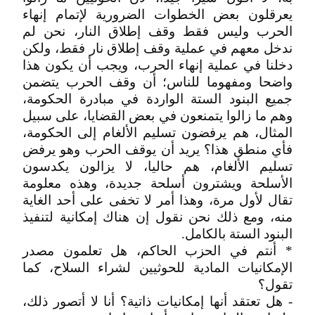
يعرقلون بعض الخطوات الضرورية لإتمام إنهاء
الحرب وليس فقط وقف إطلاق النار، نحن لم
ندخل معهم في عملية وقف إطلاق نار فقط، ولكن
دخلنا في عملية إنهاء الحرب، ويجب أن يكون هذا
واضحا ومفهوما للناس؛ أن وقف الحرب يتضمن
جميع البنود الستة الواردة في مبادرة الحكومة،
وهم ما زالوا يتمنعون في بعض القضايا، على سبيل
المثال، هم يرفضون تسليم الألغام إلى الحكومة،
فأي منطق هذا؟ يريد أن يوقف الحرب وهو يرفض
تسليم الألغام، هم حاليا، لا يزالون يكدسون
الأسلحة ويشترون أسلحة جديدة، وهذه معلومة
تقال لأول مرة، وهذا أمر لا تخفى على أحد الغاية
منه، ومع ذلك نحن نقول إن هناك إمكانية لتنفيذ
البنود الستة بالكامل.
* أنتم في الحزب الحاكم، هل تعلمون مصدر
الإمكانيات المادية للحوثيين لشراء السلاح، كما
تقول؟
- هل تعتقد أنها إمكانيات ذاتية؟ أنا لا أتصور ذلك،