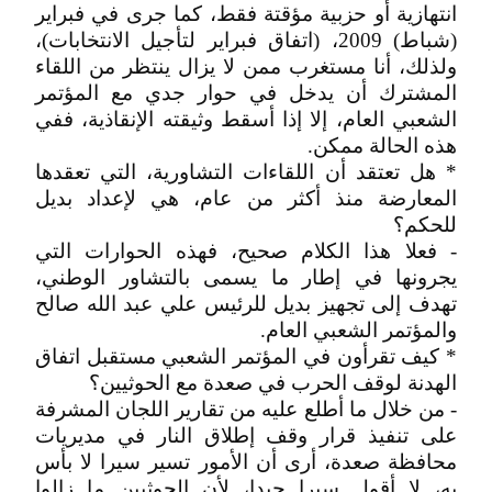
انتهازية أو حزبية مؤقتة فقط، كما جرى في فبراير
(شباط) 2009، (اتفاق فبراير لتأجيل الانتخابات)،
ولذلك، أنا مستغرب ممن لا يزال ينتظر من اللقاء
المشترك أن يدخل في حوار جدي مع المؤتمر
الشعبي العام، إلا إذا أسقط وثيقته الإنقاذية، ففي
هذه الحالة ممكن.
* هل تعتقد أن اللقاءات التشاورية، التي تعقدها
المعارضة منذ أكثر من عام، هي لإعداد بديل
للحكم؟
- فعلا هذا الكلام صحيح، فهذه الحوارات التي
يجرونها في إطار ما يسمى بالتشاور الوطني،
تهدف إلى تجهيز بديل للرئيس علي عبد الله صالح
والمؤتمر الشعبي العام.
* كيف تقرأون في المؤتمر الشعبي مستقبل اتفاق
الهدنة لوقف الحرب في صعدة مع الحوثيين؟
- من خلال ما أطلع عليه من تقارير اللجان المشرفة
على تنفيذ قرار وقف إطلاق النار في مديريات
محافظة صعدة، أرى أن الأمور تسير سيرا لا بأس
به، لا أقول سيرا جيدا، لأن الحوثيين ما زالوا