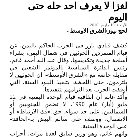
لغزا لا يعرف احد حله حتى
اليوم
الأربعاء, 10-مارس-2010
لحج نيوز/الشرق الاوسط
-
كشف قيادي بارز في الحزب الحاكم باليمن، عن
قيام المتمردين الحوثيين في شمال اليمن، بشراء
أسلحة جديدة وتكديسها، وقال عبد الله أحمد غانم،
رئيس الدائرة السياسية بالمؤتمر الشعبي في
مقابلة خاصة مع «الشرق الأوسط»، إن الحوثيين لا
يلتزمون، حتى اللحظة، بتنفيذ البنود الستة، التي
أوقفت الحرب بعد التزامهم بتنفيذها.
وأكد غانم أن اتفاقية قيام الوحدة اليمنية في 22
مايو (أيار) عام 1990، لا تضمن للجنوبيين أو
الشماليين، على حد سواء، حق «فك الارتباط» أو
الانفصال، ووصف علي سالم البيض بـ«الحاقد»
على الوحدة اليمنية.
واتهم غانم، وهو وزير سابق لعدة مرات، أحزاب