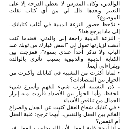
الوالدين، وكان المدرس لا يعطي الدرجة إلا على
التعبير وبعدها قال لي من أي كتاب نقلت
الموضوع؟
• نلاحظ حضور النزعة الدينية في أغلب كتاباتك..
إلى ماذا يرجع هذا؟
- النزعة الدينية راجعة إلى والدتي، فعندما كنت
أذهب لزيارتها تقول لي "انفض غبارك من ثوبك عند
الباب ولا تذكر أحداُ عندي بسوء"، فمزجت بين
الكتابة الدينية والدنيوية بسبب تأثري بالوالدة
وبقراءاتي أيضاً.
• لماذا أكثرت من التشبيه في كتاباتك وأكثرت من
الحوار بين المتضادات؟
- لأن التشبيه أقرب شيء للفهم وأسرع شيء
للحفظ، وأما الحوار بين الأضداد فأردت منه إبراز
الجمال من تناقض الأشياء.
• في كتابك شعاع العقل كتبت عن الجدل والصراع
القائم بين العقل والنفس.. أيهما ترجح: غلبة العقل
أم النفس؟
- أنا أرجح غلبة العقل لأن الله يخاطب العقل في