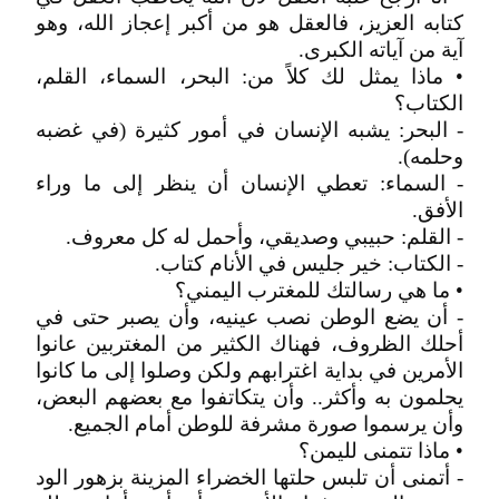
كتابه العزيز، فالعقل هو من أكبر إعجاز الله، وهو
آية من آياته الكبرى.
• ماذا يمثل لك كلاً من: البحر، السماء، القلم،
الكتاب؟
- البحر: يشبه الإنسان في أمور كثيرة (في غضبه
وحلمه).
- السماء: تعطي الإنسان أن ينظر إلى ما وراء
الأفق.
- القلم: حبيبي وصديقي، وأحمل له كل معروف.
- الكتاب: خير جليس في الأنام كتاب.
• ما هي رسالتك للمغترب اليمني؟
- أن يضع الوطن نصب عينيه، وأن يصبر حتى في
أحلك الظروف، فهناك الكثير من المغتربين عانوا
الأمرين في بداية اغترابهم ولكن وصلوا إلى ما كانوا
يحلمون به وأكثر.. وأن يتكاتفوا مع بعضهم البعض،
وأن يرسموا صورة مشرفة للوطن أمام الجميع.
• ماذا تتمنى لليمن؟
- أتمنى أن تلبس حلتها الخضراء المزينة بزهور الود