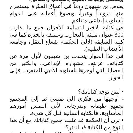
يغوص بن شيهون دوماً في أعماق الفكرة ليستخرج
منها دروساً وعبراً، ويصوغ أعماله على الدوام
بأسلوب إبداعي متناغم.
في كتابه الأخير ابتسامة الأحزان جمع ما يقارب
300 عنوان مليئة بالتجارب وعميقة بالخبرة كما في
كتبه السابقة (لآلئ الحكمة، شعاع العقل، وجامعة
الأعشاب الطبية).
في هذا الحوار يتحدث بن شيهون لأول مرة عن
كتاباته.. غربته.. مشواره الإبداعي.. والكثير من
القضايا التي أوجزها بأسلوبه الأدبي المتفرد.. فإلى
الحوار..
• لمن توجه كتاباتك؟
- أوجهها من فكري إلى نفسي ثم إلى المجتمع
بجميع طبقاته وتدرجاته، لأني ألتمس أمورهم
المأساوية، فالكتابة إنسانية قبل كل شيء.
• نرى أن الحكمة قد غلبت جميع كتاباتك مع أن هذا
النوع من الكتابة قد اندثر؟