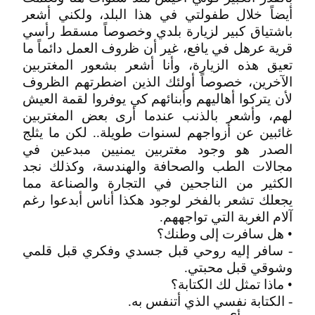
أيضاً خلال طفولتي في هذا البلد، ولكني أشعر
باشتياق كبير لزيارة بلدي وخصوصاً مسقط رأسي
قرية عرهل في يافع، غير أن ظروف العمل دائماً ما
تعيق هذه الزيارة، وأنا أشعر بشعور المغتربين
الآخرين، خصوصاً أولئك الذين اضطرتهم الظروف
لأن يتركوا أهاليهم وأبنائهم كي يوفروا لقمة العيش
لهم، وأشعر بالذنب عندما أرى بعض المغتربين
غائبين عن أزواجهم لسنوات طويلة.. لكن ما يثلج
الصدر هو وجود مغتربين يمنيين مبدعين في
مجالات الطب والصحافة والهندسة، وكذلك نجد
الكثير من الناجحين في التجارة والصناعة مما
يجعلك تشعر بالفخر لوجود هكذا أناس أبدعوا رغم
آلام الغربة التي تواجههم.
• هل سافرت إلى وطنك؟
- سافر إليه روحي قبل جسدي وفكري قبل قلمي
وشوقي قبل محبتي.
• ماذا تمثل لك الكتابة؟
- الكتابة نفسي الذي أتنفس به.