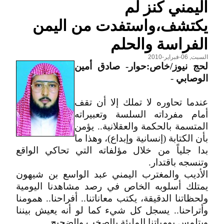
اليمني كنز لم
يكتشف،واستفدت من اليمن
الفراسة والحلم
السبت, 06-فبراير-2010
لحج نيوز/خاص:حوار- صادق أمين
الوصابي
-
عندما تحاوره لا تملك إلا أن تقف
أمام مفرداته السلسة وتعبيراته
المتسمة بالحكمة والعقلانية.. يؤمن
بأن الكتابة (إنسانية وإبداع)، وهذا ما
بدا جلياً من خلال مؤلفاته التي تحاكي الواقع
وتنسجه باقتدار.
الأديب والمغترب اليمني عبد الواسع بن شيهون
يمتلك أسلوبه الخاص في رصد مشاهدنا اليومية
ولحظاتنا الدقيقة، يكتب معاناتنا.. أفراحنا.. همومنا
وأتراحنا.. يسجل كل شيء كما لو أنه يعيش بيننا
ويتلمس يومياتنا المليئة بالصخب والضجيج.