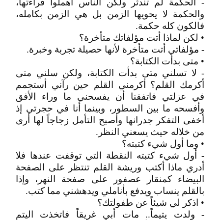
- الحكمة لم تندثر ولكن الناس أهملوا قراءتها،
والحكمة لا يحويها الزمن بل هي الزمن بكامله،
فالكون كله حكمة.
• لكن لماذا أتت مؤلفاتك متأخرة؟
- مؤلفاتي أتت متأخرة لأنها حصيلة تجربة وخبرة.
• متى بدأت الكتابة؟
- لا تسلني متى بدأت الكتابة، ولكن سلني متى
أكرمك القلم؟ أكرمني القلم حين رآني أستجمم
في عزلتي فاتفقنا أن يفسحني ما وراء الأفق
وأفسحه ما بين السطور، وبينما أنا في حجرتي إذ
أخفى التفكر جدرانها وأصبح التأمل زجاجاً لها أرى
من خلاله حيث يسعني النظر.
• وما أول شيء كتبته؟
- أول شيء كتبته النقطة التي توقفت عندها فلا
أدري ماذا أكتب وريشة القلم تنتظر على الصفحة
البيضاء كمنقار عصفور على صفحة النهر، وإذا
بالقلم ينساب ويدفع بأناملي ويدهشني مما كتب.
• اذكر لي شيئاً عن طفولتك؟
- ولدت يتيماً.. مات أبي غريقاً فاتخذت اليتم