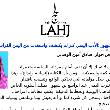
شيهون:الأدب اليمني كنز لم يكتشف،واستفدت من اليمن الفراس
اص:حوار- صادق أمين الوصابي
-
 لا تملك إلا أن تقف أمام مفرداته السلسة وتعبيراته
كمة والعقلانية.. يؤمن بأن الكتابة (إنسانية وإبداع)، وهذا
 من خلال مؤلفاته التي تحاكي الواقع وتنسجه باقتدار.
غترب اليمني عبد الواسع بن شيهون يمتلك أسلوبه الخاص
نا اليومية ولحظاتنا الدقيقة، يكتب معاناتنا.. أفراحنا..
حنا.. يسجل كل شيء كما لو أنه يعيش بيننا ويتلمس يومياتنا المل
ضجيج.
ون دوماً في أعماق الفكرة ليستخرج منها دروساً وعبراً، ويص