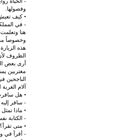
- الحياة روا
وفصولها.
• كيف تعيش 
- في المملك
هنا وتعلمت 
وخصوصاً مس
هذه الزيارة
الظروف لأن 
أرى بعض الم
مغتربين يمن
الناجحين في
آلام الغربة 
• هل سافرت
- سافر إلي
• ماذا تمثل 
- الكتابة ن
• متى تقرأ؟
- أقرأ في 