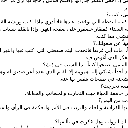
ي إذ أخفى التفكر جدرانها وأصبح التأمل زجاجاً لها أرى من خلا
ر.
يء كتبته؟
تبته النقطة التي توقفت عندها فلا أدري ماذا أكتب وريشة القل
البيضاء كمنقار عصفور على صفحة النهر، وإذا بالقلم ينساب و
هشني مما كتب.
يئاً عن طفولتك؟
ً.. مات أبي غريقاً فاتخذت اليتم صفحتي التي أكتب فيها والنهر 
لفكر الذي أغوص فيه.
اليتامى أصبحوا كتاباً.. ما السبب في ذلك؟
يجد أحداً يشتكي إليه همومه إلا للقلم الذي يعده أعز صديق له وه
لشحنة في صفحات ينفس بها عنه.
معة تخرجت؟
جامعة الحياة حيث التجارب والمصائب والمعاناة.
دت من اليمن؟
ها الفراسة والحلم والتريث في الأمر والحكمة في الرأي واست
 لك الرواية وهل فكرت في تأليفها؟