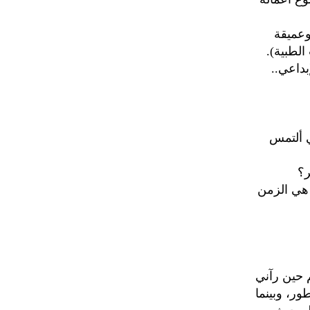
ئة بالتجارب وعميقة
الطبية).
بداعي..
ي ألتمس
ر؟
ل هي الزمن
 حين رآني
ر، وبينما