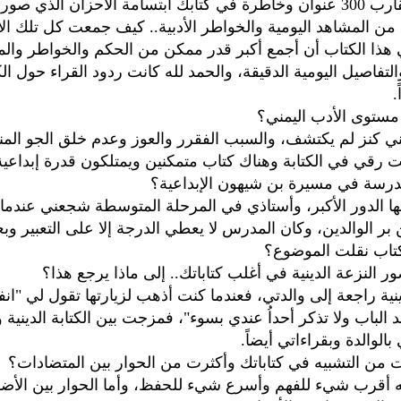
• كتبت ما يقارب 300 عنوان وخاطرة في كتابك ابتسامة الأحزان الذي 
د من المشاهد اليومية والخواطر الأدبية.. كيف جمعت كل تلك الأ
هذا الكتاب أن أجمع أكبر قدر ممكن من الحكم والخواطر وال
التفاصيل اليومية الدقيقة، والحمد لله كانت ردود القراء حول ال
.
مستوى الأدب اليمني؟
مني كنز لم يكتشف، والسبب الفقرر والعوز وعدم خلق الجو ال
 رقي في الكتابة وهناك كتاب متمكنين ويمتلكون قدرة إبداعية 
مدرسة في مسيرة بن شيهون الإبداعية؟
ها الدور الأكبر، وأستاذي في المرحلة المتوسطة شجعني عندما
بر الوالدين، وكان المدرس لا يعطي الدرجة إلا على التعبير وبع
تاب نقلت الموضوع؟
ر النزعة الدينية في أغلب كتاباتك.. إلى ماذا يرجع هذا؟
دينية راجعة إلى والدتي، فعندما كنت أذهب لزيارتها تقول لي "ا
الباب ولا تذكر أحداُ عندي بسوء"، فمزجت بين الكتابة الدينية و
الوالدة وبقراءاتي أيضاً.
رت من التشبيه في كتاباتك وأكثرت من الحوار بين المتضادات؟
يه أقرب شيء للفهم وأسرع شيء للحفظ، وأما الحوار بين الأض