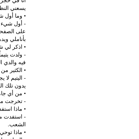
أنا في حجرت
يسعني النظ
• وما أول ش
- أول شيء ك
على الصفحة 
بأناملي ويد
• اذكر لي ش
- ولدت يتيما
فيه والدي ا
• الكثير من 
- اليتيم لا 
يدون تلك ا
• من أي جا
- تخرجت من 
• ماذا استف
- استفدت من
الشعب.
• ماذا توحي