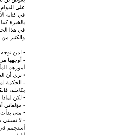
على الدوام 
بالخبرة كما
في هذا الحو
والكثير من ا
• لمن توجه 
- أوجهها من
أمورهم المأ
• نرى أن الح
- الحكمة لم
بكامله، فال
• لكن لماذا
- مؤلفاتي أ
• متى بدأت ا
- لا تسلني 
أستجمم في ع