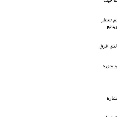
له حيث
م تنتظر
يدفع
الذي غرق
و بدوره
شارة