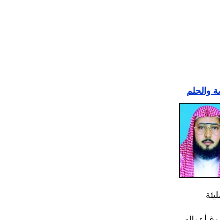
ة والحلم
يئة
وغ أعماله