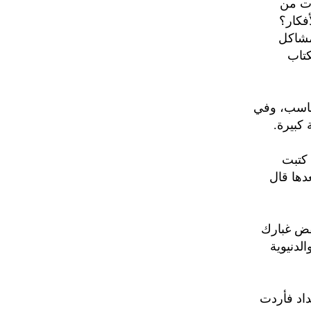
صورت من
فكار؟
مشاكل
كتاب
مناسب، وفي
كبيرة.
 كتبت
دها قال
نفض غبارك
الدنيوية
داد فأردت