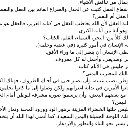
لجمال من تناقض الأشياء.
شعاع العقل كتبت عن الجدل والصراع القائم بين العقل والنفس.
العقل أم النفس؟
غلبة العقل لأن الله يخاطب العقل في كتابه العزيز، فالعقل هو م
وهو آية من آياته الكبرى.
لك كلاً من: البحر، السماء، القلم، الكتاب؟
به الإنسان في أمور كثيرة (في غضبه وحلمه).
عطي الإنسان أن ينظر إلى ما وراء الأفق.
بيبي وصديقي، وأحمل له كل معروف.
ير جليس في الأنام كتاب.
لتك للمغترب اليمني؟
لوطن نصب عينيه، وأن يصبر حتى في أحلك الظروف، فهناك الك
نوا الأمرين في بداية اغترابهم ولكن وصلوا إلى ما كانوا يحلمون 
ا مع بعضهم البعض، وأن يرسموا صورة مشرفة للوطن أمام الج
 لليمن؟
لبس حلتها الخضراء المزينة بزهور الود وورود المحبة وثمار الأخ
ك اللوحة الجميلة (اليمن السعيد)، كما أتمنى لهذا البلد أن يتخ
 يسير نحو البناء والتطور والازدهار.