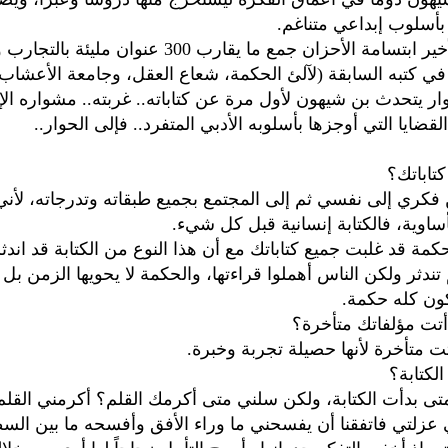
بأسلوب إبداعي متناغم.
في كتابه الأخير ابتسامة الأحزان جمع ما يقارب 300 عنوان ملي
 في كتبه السابقة (لآلئ الحكمة، شعاع العقل، وجامعة الأعشاب 
ار يتحدث بن شيهون لأول مرة عن كتاباته.. غربته.. مشواره الإ
لقضايا التي أوجزها بأسلوبه الأدبي المتفرد.. فإلى الحوار..
كتاباتك؟
 فكري إلى نفسي ثم إلى المجتمع بجميع طبقاته وتدرجاته، لأن
ساوية، فالكتابة إنسانية قبل كل شيء.
كمة قد غلبت جميع كتاباتك مع أن هذا النوع من الكتابة قد اندث
 تندثر ولكن الناس أهملوا قراءتها، والحكمة لا يحويها الزمن ب
كون كله حكمة.
 أتت مؤلفاتك متأخرة؟
تت متأخرة لأنها حصيلة تجربة وخبرة.
لكتابة؟
متى بدأت الكتابة، ولكن سلني متى أكرمك القلم؟ أكرمني القلم
زلتي فاتفقنا أن يفسحني ما وراء الأفق وأفسحه ما بين السطو