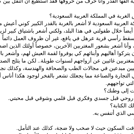
ية ألفها القدر وأنا حرف من حروفها فقد أستطيع أن أتنقل بين كل
الغربة في المملكة العربية السعودية؟
ة العربية السعودية لا أشعر بالغربة بالقدر الكبير كوني أعيش 
أيضاً خلال طفولتي في هذا البلد، ولكني أشعر باشتياق كبير لزي
قط رأسي قرية عرهل في يافع، غير أن ظروف العمل دائماً م
، وأنا أشعر بشعور المغتربين الآخرين، خصوصاً أولئك الذين اض
يتركوا أهاليهم وأبنائهم كي يوفروا لقمة العيش لهم، وأشعر با
غتربين غائبين عن أزواجهم لسنوات طويلة.. لكن ما يثلج الصد
يين مبدعين في مجالات الطب والصحافة والهندسة، وكذلك نجد 
 التجارة والصناعة مما يجعلك تشعر بالفخر لوجود هكذا أناس أ
التي تواجههم.
 إلى وطنك؟
ه روحي قبل جسدي وفكري قبل قلمي وشوقي قبل محبتي.
لك الكتابة؟
فسي الذي أتنفس به.
وقت السكون حيث لا صخب ولا ضجة، كذلك عند التأمل.