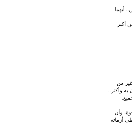
. أيهما
ن أكبر
ثير من
به وأكثر..
ميع.
وة، وأن
طى أزماته