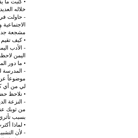
خلاله العدي
- حاولت في 
الاجتماعية و
مشجعة جداً
• كيف تقيم 
- الأدب الي
اليمن لاحظت
• ما دور ال
- المدرسة ل
موضوعاً عن 
لي من أي ك
• نلاحظ حضو
- النزعة ال
من ثوبك عند 
بسبب تأثري ب
• لماذا أكث
- لأن التشب