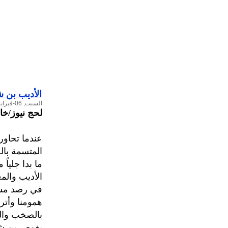
الأديب بن 
السبت, 06-فبراير-2010
لحج نيوز/خ
عندما تحاوره
المتسمة بالح
ما بدا جلياً
الأديب والم
في رصد مشاهد
همومنا وأترا
بالصخب وال
يغوص بن شيه