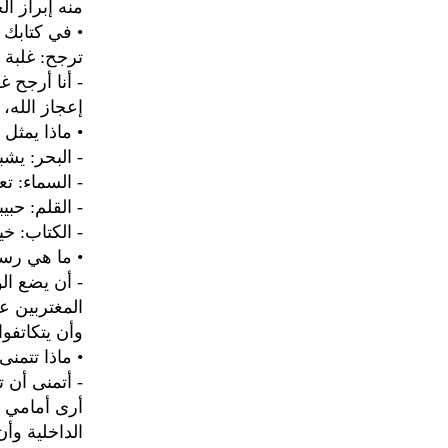
منه إبراز ا
• في كتابك 
ترجح: غلبة 
- أنا أرجح 
إعجاز الله، 
• ماذا يمثل 
- البحر: يش
- السماء: ت
- القلم: ح
- الكتاب: خ
• ما هي رسا
- أن يضع ا
المغتربين عا
وأن يتكاتفو
• ماذا تتمنى
- أتمنى أن ت
أرى أمامي تل
الداخلية وأن