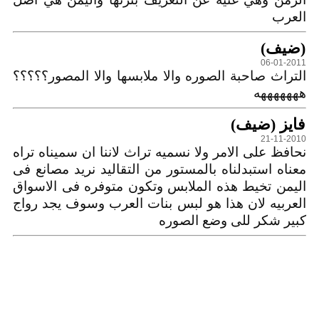
‏العرب‏ ‏
(ضيف)
06-01-2011
التراث صاحبة الصوره والا ملابسها والا المصور؟؟؟؟؟
هههههههه
فايز (ضيف)
21-11-2010
نحافظ على الامر ولا نسميه تراث لاننا ان سميناه تراه
معناه استبدلناه بالمستور من التقاليد نريد مصانع فى
اليمن تخيط هذه الملابس وتكون متوفره فى الاسواق
العربيه لان هذا هو لبس بنات العرب وسوف يجد رواج
كبير شكر للى وضع الصوره