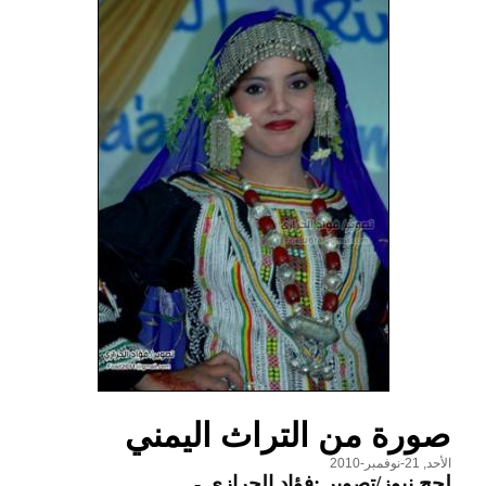
صورة من التراث اليمني
الأحد, 21-نوفمبر-2010
لحج نيوز/تصوير :فؤاد الحرازي
-