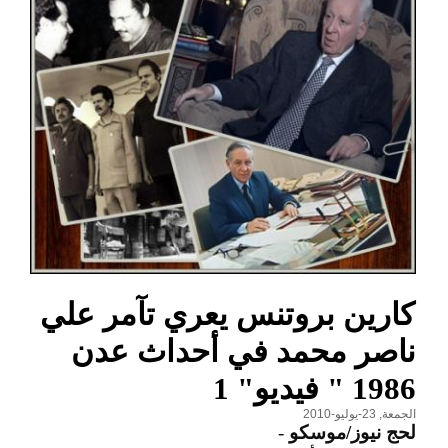
كارين بروتنس يعري تآمر علي
ناصر محمد في أحداث عدن
1986 " فيديو" 1
الجمعة, 23-يوليو-2010
لحج نيوز/موسكو
-