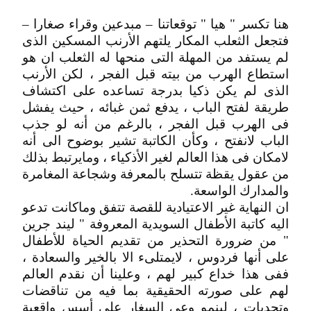
هنا تكسر " هيا " توقعاتنا – مبدعين وقراء صغارا –
فتجعل الثعلب المكار يلتهم الأرنب المسكين الذى
لم يستفد من المهلة التى منحها له الثعلب ان هو
استطاع الهرب من بيته قبل الفجر ، لكن الأرنب
الذى لم يكن ذكيا بدرجة تساعده على اكتشاف
طريقة لفتح الباب ، يدفع ثمن غبائه ، حيث يفشل
فى الهرب قبل الفجر ، بالرغم من أنه لو جذب
الباب لانفتح ، وكأن الكاتبة تشير بوضوح الى أنه
لامكان فى هذا العالم لغير الأذكياء ، ومايرتبط بذلك
من عقول يقظة تتسلح بالمعرفة وشجاعة المغامرة
والمدارك الواسعة.
ان النهاية غير الاعتيادية للقصة تتفق وماكانت تدعو
اليه كاتبة الأطفال السويدية المعروفة " ليند جرين
" من ضرورة التحذير من تقديم الحياة للأطفال
على أنها فردوس ، لايمتلىء الا بالخير والسعادة ،
ففى هذا خداع كبير لهم ، وعلينا أن نقدم العالم
لهم على صورته الحقيقية بما فيه من تناقضات
وتحديات ، لينمو وعى السغار على أسس واقعية