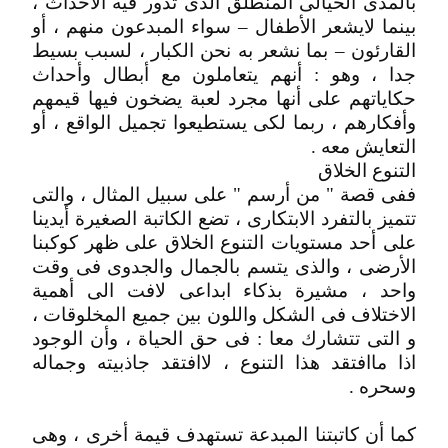
بالمدى الخيالى المنطلق الذى تدور فيه الأحداث ،
بينما لايشعر الأطفال – سواء المبدعون منهم ، أو
القارئون – بما نشعر به نحن الكبار ، لسبب بسيط
جدا ، وهو : أنهم يتعاملون مع أبطال وأحداث
حكاياتهم على أنها مجرد لعبة يضخون فيها قيمهم
وأفكارهم ، ربما لكى يستطيعوا تجميل الواقع ، أو
التعايش معه .
التنوع الخلاق
ففى قصة " من أرسم " على سبيل المثال ، والتى
تتميز بالتفرد الابتكارى ، تضع الكاتبة الصغيرة أيدينا
على أحد مستويات التنوع الخلاق على ظهر كوكبنا
الأرضى ، والذى يتسم بالجمال والجدوى فى وقت
واحد ، مشيرة بذكاء ابداعى لافت الى أهمية
الاختلاف فى الشكل واللون بين جميع المخلوقات ،
و التى تتشارك معا : فى حق الحياة ، وأن الوجود
اذا ماافتقد هذا التنوع ، لاافتقد جاذبيته وجماله
وسحره .
كما أن كاتبتنا المبدعة تستهدف قيمة أخرى ، وهى