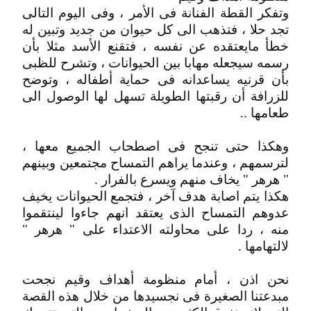
وتفكر القطة الفنانة فى الأمر ، وفى اليوم التالى
تجد حلا ، فتذهب الى كل حيوان من جديد وتبين له
خطأ مايعتقده عن نفسه ، فتقنع الأسد مثلا بأن
رسمه سيجعله مهابا بين الحيوانات ، وتشرح للظبى
بأن قرنيه يساعدانه فى حماية أطفاله ، وتوضح
للزرافة أن رقبتها الطويلة تسهل لها الوصول الى
طعامها ..
وهكذا حتى تنجح فى اصطحاب الجميع معها ،
لترسمهم ، وعندما يراهم التمساح مجتمعين وبينهم
" هرهر " يخاف منهم ويسرع بالفرار .
هكذا يتم اصابة هدف آخر ، فتجمع الحيوانات يخيف
عدوهم التمساح الذى يعتقد انهم جاءوا لينتقموا
منه ، ردا على محاولته الاعتداء على " هرهر "
لالتهامها .
نحن اذن ، أمام منظومة أهداف وقيم نجحت
مبدعتنا الصغيرة فى نجسيدها من خلال هذه القصة