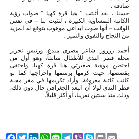
صادقة .
حسنا ، لقد أثبتت " هيا قرة كهيا " صواب رؤية
الكاتبة النمساوية الكبيرة ، لتثبت لنا – فى نفس
الوقت – أنها صوت ابداعى موهوب يتوقع له المزيد
من النجاح والتفوق والتميز .
أحمد زرزور: شاعر مصري مبدع، ورئيس تحرير
مجلة قطر الندى للأطفال سابقاً، وهو أول من
احتضن موهبة صغيرتي هيا قرة كهيا، واحتفى
بقصصها، حيث كرمها برسمها واخراجها كما لو
كانت كاتبة معروفة، وأراد تكريمها في مقر مجلة
قطر الندى لولا أن البعد الجغرافي حال دون ذلك،
وذلك منذ سنتين تقريبا، أو أكثر قليلاً.
acebook
Twitter
LinkedIn
WhatsApp
Line
Telegram
Viber
Skype
Print
Email