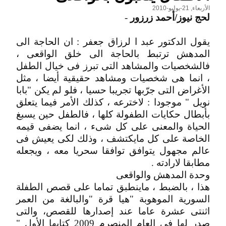
الأربعاء, 21-يوليو-2010
لحج نيوز/أحمد زرزور
-
يقول الدكتور عبد ا لرزاق جعفر : ان الحاجة الى
المدهش ترتبط بالحاجة الى خلق الواقعى ،
فالشخصيات والمشاهد التى تبرز فى خيال الطفل
، انما هى شخصيات ومشاهد حقيقية أيضا ، مثل
الأغراض التى جرّبها تجريبا حسيا ، فلو لم يكن "بابا
نويل " موجودا : لاخترعه ، كذلك الأمر فيما يتعلق
بأبطال حكايات الطفولة كلها ، فالطفل حين يسبغ
الحياة والمعنى على كل شىء ، انما يضفى قيمه
الخاصة على كل مايكتشف ، وذلك لكى يعيش فى
عالم مجهول يتوافق توافقا سحريا معه ، ويجعله
مطابقا لارادته .
وحدة المدهش والواقعى
هذا ، بالضبط ، ماينطبق تماما على قصص الطفلة
السورية الموهوبة "هيا قرة "والبالغة من العمر
اثنتى عشرة عاما عند إصدارها للقصص، والتى
صدر لها فى العام المنصرم 2009 كتابها الأول "