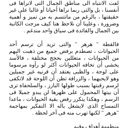
لفت الانتباه الى مناطق الجمال التى لانراها فى
أنفسنا ، بل والتى ربما نراها أحيانا أو غالبا على غير
حقيقتها ، بالرغم من ماتتسم به من تميز و أهمية
وضرورة ، وعلينا أن نلاحظ هنا كيف مزجت الكاتبة
بين الجمال والفائدة فى سياق واحد مندغم .
فالقطة " هرهر " والتى تريد أن ترسم أحد
الحيوانات ، تصطدم برفض جمبع من ذهبت اليهم
من الحيوانات ، متعللين بحجج مختلفة ، فالأسد
يخشى أن تخافه الحيوانات أكثر لو رأوه مرسوما
على لوحة ، والظبى يعتقد أن قرنيه غير جميلين
وهو لايحبهما ، والزرافة تظن أن اللوحة قد لاتكفى
لرسم رقبتها بسبب طولها البارز ، والسلحفاة ترى
أن بيتها المحمول على ظهرها لن يبدو جميلا فى
الرسم ، وهكذا يتكرر رفض بقية الحيوانات ، ماعدا
التمساح الذى لايشغل باله الا التفكير بمهاجمة
"هرهر " لكنها تهرب منه فى آخر لحظة .
منظومة أهداف وقيم