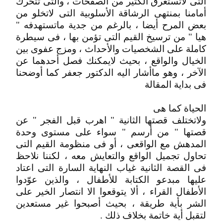
التى لاتستغرق الكثير من الصفحات ، والتى تتحرك
أمامنا بمنتهى الرشاقة الأسلوبية التى لاتخلو من
بعض المرح أيضا ، بالرغم من جدية ماتستهدفه "
هيا " من ترسيخ القيم التى تؤمن بها ، فى سيطرة
كاملة على الشخصيات والأحداث ، ومزج عفوى بين
الخيال والواقع ، بحيث لايمكنك فصل أحدهما عن
الآخر ، وهو ماأشار اليه الدكتور جعفر كما أوضحنا
فى بداية المقالة
الحياة كما هى
ولاتختلف قصتها الثانية " اهرب قبل الفجر " عن
قصتها " من أرسم " سواء على مستوى وحدة
المدهش مع الواقعى ، أو فى منظومة القيم التى
تحاول تجميل الواقع والتعايش معه ، لكننا نلاحظ
فى القصة الثانية غياب النهاية السارة التى اعتاد
عليها مبدعو الكتابة للأطفال ، والذين عوّدوا
الأطفال القراء ، ألا يتوقعوا الا انتصار الخير على
الشر بأية طريقة ، بحيث أصبحوا غير مستعدين
لتقبل أية خاتمة بخلاف ذلك .