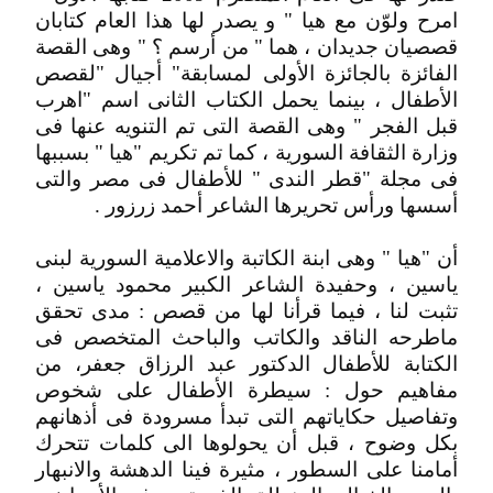
امرح ولوّن مع هيا " و يصدر لها هذا العام كتابان
قصصيان جديدان ، هما " من أرسم ؟ " وهى القصة
الفائزة بالجائزة الأولى لمسابقة" أجيال "لقصص
الأطفال ، بينما يحمل الكتاب الثانى اسم "اهرب
قبل الفجر " وهى القصة التى تم التنويه عنها فى
وزارة الثقافة السورية ، كما تم تكريم "هيا " بسببها
فى مجلة "قطر الندى " للأطفال فى مصر والتى
أسسها ورأس تحريرها الشاعر أحمد زرزور .
أن "هيا " وهى ابنة الكاتبة والاعلامية السورية لبنى
ياسين ، وحفيدة الشاعر الكبير محمود ياسين ،
تثبت لنا ، فيما قرأنا لها من قصص : مدى تحقق
ماطرحه الناقد والكاتب والباحث المتخصص فى
الكتابة للأطفال الدكتور عبد الرزاق جعفر، من
مفاهيم حول : سيطرة الأطفال على شخوص
وتفاصيل حكاياتهم التى تبدأ مسرودة فى أذهانهم
بكل وضوح ، قبل أن يحولوها الى كلمات تتحرك
أمامنا على السطور ، مثيرة فينا الدهشة والانبهار