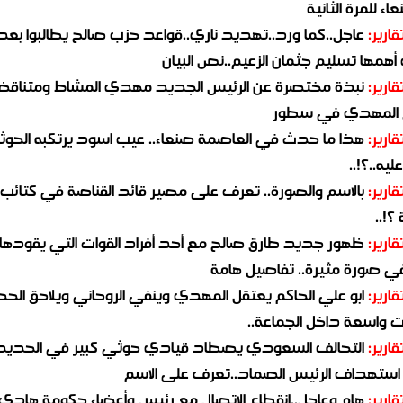
اء للمرة الثانية
قارير:
عاجل..كما ورد..تهديد ناري..قواعد حزب صالح يطالبوا بعد
همها تسليم جثمان الزعيم..نص البيان
قارير:
نبذة مختصرة عن الرئيس الجديد مهدي المشاط ومتناق
 المهدي في سطور
قارير:
هذا ما حدث في العاصمة صنعاء.. عيب اسود يرتكبه الحوثي
يه..؟!..
قارير:
بالاسم والصورة.. تعرف على مصير قائد القناصة في كتائب
؟!..
قارير:
ظهور جديد طارق صالح مع أحد أفراد القوات التي يقودها
في صورة مثيرة.. تفاصيل هامة
قارير:
ابو علي الحاكم يعتقل المهدي وينفي الروحاني ويلاحق الح
 واسعة داخل الجماعة..
قارير:
التحالف السعودي يصطاد قيادي حوثي كبير في الحديد
استهداف الرئيس الصماد..تعرف على الاسم
قارير:
هام وعاجل..انقطاع الاتصال مع رئيس وأعضاء حكومة هادي