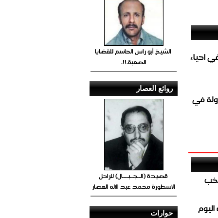
الشيخ أبو راس الحاسم للقضايا
الغاز المباشر في احياء
الصعبة.!!.
روائع العصار
ولة في
قصيدة (الــجــبــــال) للراحل
تخب
الأسطورة محمد عبد الاله العصار
اليوم
حوارات