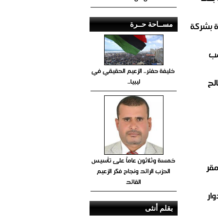
ة بشركة
مســاحة حــرة
صب
خليفة حفتر.. الزعيم الحقيقي في
لح
ليبيا..
خمسة وثلاثون عاماً على تأسيس
مقر
الحزب الرائد ونجاح فكر الزعيم
القائد
ار
بقلم أنثى