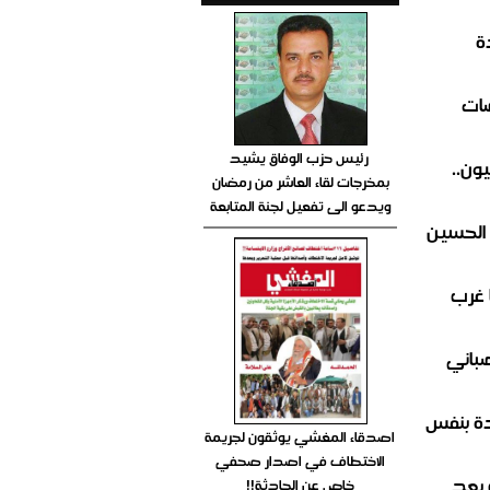
ة
ضات
رئيس حزب الوفاق يشيد
ون..
بمخرجات لقاء العاشر من رمضان
ويدعو الى تفعيل لجنة المتابعة
 الحسين
 غرب
صباني
ة بنفس
اصدقاء المغشي يوثقون لجريمة
الاختطاف في اصدار صحفي
 بعد
خاص عن الحادثة!!