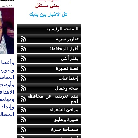
الخميس, 05-فبراير-2009
الصفحة الرئيسية
تقارير سرية
أخبار المحافظة
بقلم أنثى
وأعضاء
قصة قصيرة
وسوريا
المعاصر
إجتماعيات
وأوضح 
صحة وجمال
الأهداف
نبذة تعريفية عن محافظة
ومهامه
لحج
وإيجاد 
مرافئ الشعراء
المصال
صورة وتعليق
مســاحة حــرة