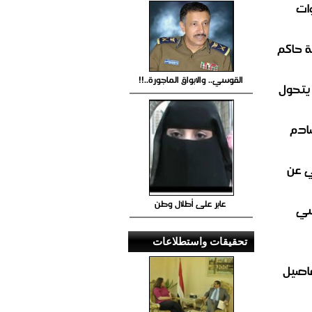
ات
 حاكم
القوسي.. والابواق الماجورة..!!
 يتحول
صادم
ي عن
عابر على أطلال وطن
سي
تحقيقات واستطلاعات
فاصيل