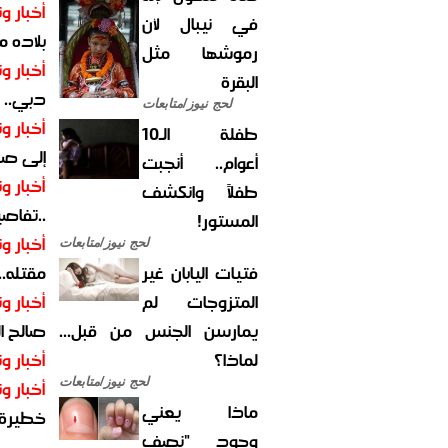
أخبار وت
في نيبال لأن
بلاده م
رموشها مثل
أخبار وت
البقرة
دبي.. ا
لحج نيوز/متابعات
أخبار وت
طفلة الـ10
إلى صر
أعوام.. أنجبت
أخبار وت
طفلاً وانكشف
..تفاص
المستور!
أخبار وت
لحج نيوز/متابعات
فتيات اليابان غير
مقتله..
المتزوجات لم
أخبار وت
يمارسن الجنس من قبل...
صالح ا
لماذا؟
أخبار وت
لحج نيوز/متابعات
أخبار وت
ماذا يعني
خطيرة
وجود "نصف