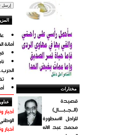
المزي
أمانة ا
قي
نا
الحرب.
تف
أم
مختارات
قصيدة
عناوي
(الــجــبــــال)
أخبار وت
للراحل الأسطورة
الوطني 
محمد عبد الاله
أخبار وت