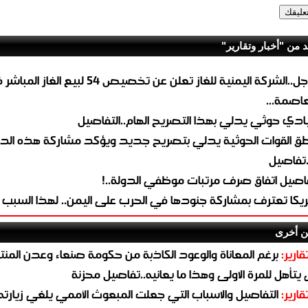
د من "أخبار وتقارير"
عاجل..الشركة اليمنية للغاز تعلن عن تخصيص 54 لبيع 
لعاصمة...
ادي حوثي يدلي بهذا التصريح الهام..التفاصيل
طق القوات الحوثية يدلي بتصريح جديد ويؤكد مشاركة هذه الد
.تفاصيل
اصيل اتفاق صرف مرتبات موظفي الدولة..!
ريكا تعترف بمشاركة جنودها في الحرب على اليمن.. لهذا السبب
ن أخرى
قارير:
برغم المعاناة والوعود الكاذبة من حكومة صنعاء وعدن المن
يتأهل للمرة الاولى وهذا ما يعانيه..تفاصيل محزنة
قارير:
التفاصيل والاسباب التي جعلت المبعوث الأممي يلغي زيارته 