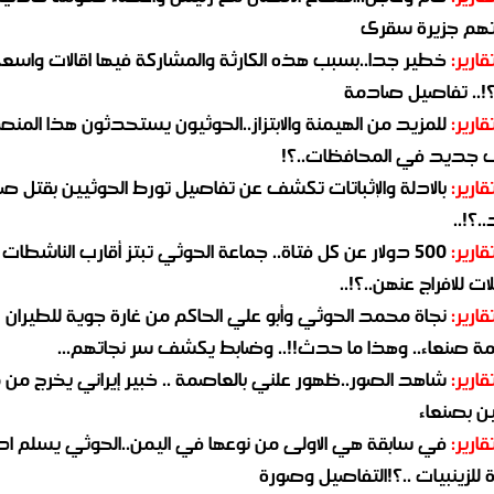
هم جزيرة سقرى
قارير:
خطير جدا..بسبب هذه الكارثة والمشاركة فيها اقالات واسع
؟!.. تفاصيل صادمة
قارير:
للمزيد من الهيمنة والابتزاز..الحوثيون يستحدثون هذا المن
جديد في المحافظات..؟!
قارير:
بالادلة والإثباتات تكشف عن تفاصيل تورط الحوثيين بقتل صا
.؟!..
قارير:
500 دولار عن كل فتاة.. جماعة الحوثي تبتز أقارب الناشطات
ات للافراج عنهن..؟!..
قارير:
نجاة محمد الحوثي وأبو علي الحاكم من غارة جوية للطيران
مة صنعاء.. وهذا ما حدث!!.. وضابط يكشف سر نجاتهم...
قارير:
شاهد الصور..ظهور علني بالعاصمة .. خبير إيراني يخرج من 
ن بصنعاء
قارير:
في سابقة هي الاولى من نوعها في اليمن..الحوثي يسلم ادو
لزينبيات ..؟!التفاصيل وصورة