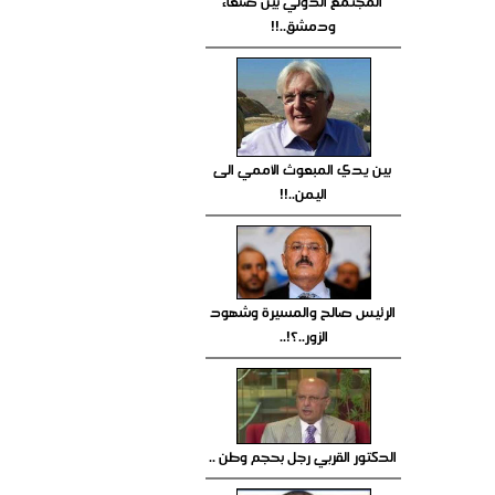
المجتمع الدولي بين صنعاء
ودمشق..!!
بين يدي المبعوث الأممي الى
اليمن..!!
الرئيس صالح والمسيرة وشهود
الزور..؟!..
الدكتور القربي رجل بحجم وطن ..