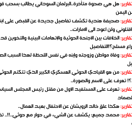
قارير:
هل هي صحوة متأخرة..البرلمان السوداني يطالب بسحب قو
ن اليمن
قارير:
صحيفة هندية تكشف تفاصيل جديدة عن القبض على ابنة
قتلوني ولن اعود الى الامارات..
قارير:
الخلافات بين الأجنحة الحوثية والإتهامات البينية والتخوين قد
اع مسلح؟!التفاصيل
قارير:
وفاة مواطن وزوجته وإبنه في نفس اللحظة لهذا السبب ال
يل
قارير:
من هو القيادي الحوثي العسكري الكبير الذي تتكتم الحوث
؟! تعرف على الأسم والصورة..
قارير:
تعرف على المستفيد الأول من مقتل رئيس المجلس السيا
لصماد
قارير:
هكذا علق خالد الرويشان عن الأحتفال بعيد العمال..
قارير:
محمد جميع: يكشف عن الشيء في حوار مع حوثي..!!.. ت