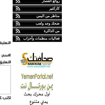
روائع العصار
كاركتير
مناظر من اليمن
ضحك وجد ولعب
من الذاكرة
فعاليات منظمات وأحزاب
التعليق
الاسم:
التعليق:
اكتب كو