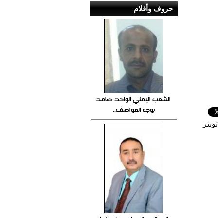
حروف وأقلام
الشعب اليمني الواحد صامد
بوجه العواصف..
ويتر