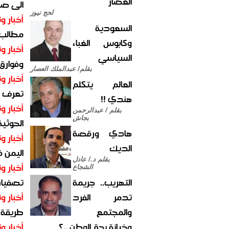
العصار
الى صنع
لحج نيوز
أخبار وت
السعودية
مطالب أ
وكابوس الغباء
أخبار وت
السياسي
وفوارق
بقلم/ عبدالملك العصار
أخبار وت
العالم يتكلم
تعرف عل
هندي !!
أخبار وت
بقلم / عبدالرحمن
بجاش
الحوثية 
هادي ورقصة
أخبار وت
الديك
اليمن 
بقلم د./ عادل
أخبار وت
الشجاع
التهريب.. جريمة
تصفيات
تدمر الفرد
أخبار وت
والمجتمع
طريقة 
وخيانة بحق الوطن ..؟
أخبار وت