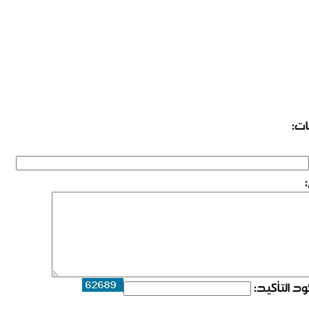
ات:
د التأكيد: