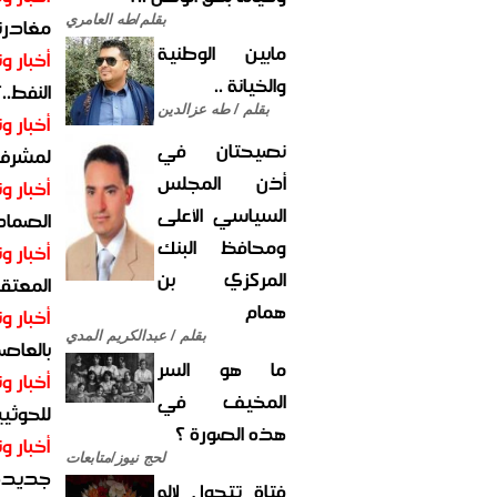
بقلم/طه العامري
مغادرت
مابين الوطنية
أخبار وت
والخيانة ..
النفط..
بقلم / طه عزالدين
أخبار وت
نصيحتان في
لمشرف 
أذن المجلس
أخبار وت
السياسي الأعلى
الصماد.
ومحافظ البنك
أخبار وت
المركزي بن
المعتقل
همام
أخبار وت
بقلم / عبدالكريم المدي
بالعاص
ما هو السر
أخبار وت
المخيف في
للحوثيي
هذه الصورة ؟
أخبار وت
لحج نيوز/متابعات
جديدة ل
فتاة تتحول لإله