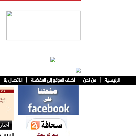
فئات أخرى
أخبار 
السبت ا