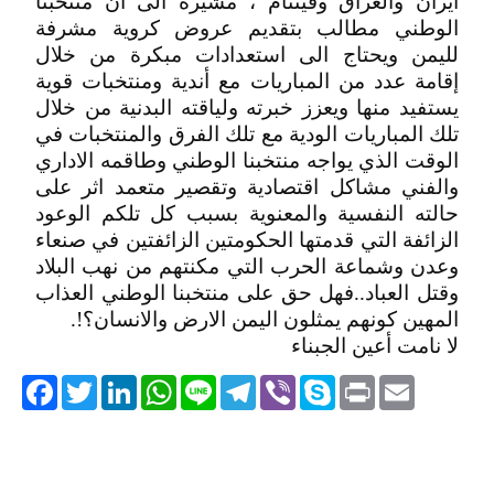
ايران والعراق وفيتنام ، مشيرة الى ان منتخبنا
الوطني مطالب بتقديم عروض كروية مشرفة
لليمن ويحتاج الى استعدادات مبكرة من خلال
إقامة عدد من المباريات مع أندية ومنتخبات قوية
يستفيد منها ويعزز خبرته ولياقته البدنية من خلال
تلك المباريات الودية مع تلك الفرق والمنتخبات في
الوقت الذي يواجه منتخبنا الوطني وطاقمه الاداري
والفني مشاكل اقتصادية وتقصير متعمد اثر على
حالته النفسية والمعنوية بسبب كل تلكم الوعود
الزائفة التي قدمتها الحكومتين الزائفتين في صنعاء
وعدن وشماعة الحرب التي مكنتهم من نهب البلاد
وقتل العباد..فهل حق على منتخبنا الوطني العذاب
المهين كونهم يمثلون اليمن الارض والانسان؟!.
لا نامت أعين الجبناء
acebook
Twitter
LinkedIn
WhatsApp
Line
Telegram
Viber
Skype
Print
Email