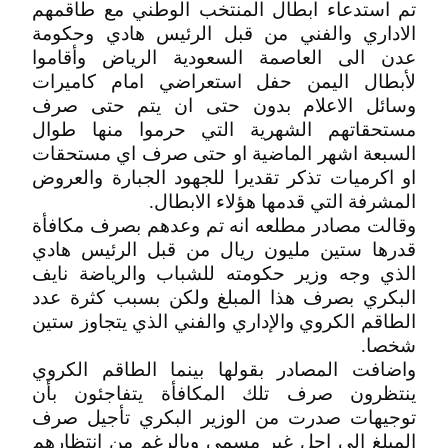
تم استدعاء ابطال المنتخب الوطني مع طاقمهم
الاداري والفني من قبل الرئيس هادي وحكومة
عدن الى العاصمة السعودية الرياض وأقاموا
لأبطال اليمن حفل استعراضي امام كاميرات
وسائل الاعلام بدون حتى ان يتم حتى صرف
مستحقاتهم الشهرية التي حرموا منها طوال
السبعة اشهر الماضية او حتى صرف اي مستحقات
او اكرميات تذكر تقديرا للجهود الجبارة والعروض
المشرفة التي قدمها هؤلاء الابطال.
وقالت مصادر مطلعه انه تم وعدهم بصرف مكافأة
قدرها ستين مليون ريال من قبل الرئيس هادي
الذي وجه وزير حكومته للشباب والرياضة نايف
البكري بصرف هذا المبلغ ولكن بسبب كثرة عدد
الطاقم الكروي والإداري والفني الذي يتجاوز ستين
شخصا.
واضافت المصادر بقولها بينما الطاقم الكروي
ينتظرون صرف تلك المكافأة يتفاجئون بأن
توجيهات صدرت من الوزير البكري تأجيل صرف
المبلغ الى اجل غير مسمى وبالرغم من انتظارهم