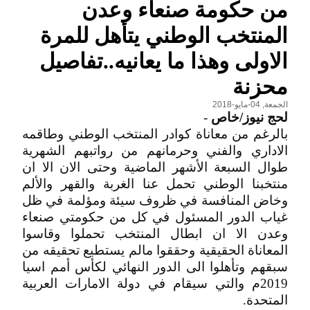
من حكومة صنعاء وعدن
المنتخب الوطني يتأهل للمرة
الاولى وهذا ما يعانيه..تفاصيل
محزنة
الجمعة, 04-مايو-2018
لحج نيوز/خاص
-
بالرغم من معاناة كوادر المنتخب الوطني وطاقمه
الاداري والفني وحرمانهم من رواتبهم الشهرية
طوال السبعة الأشهر الماضية وحتى الان الا ان
منتخبنا الوطني تحمل عنا الغربة والقهر والألم
وخاض المنافسة في ظروف سيئة ومؤلمة في ظل
غياب الدور المسئول في كل من حكومتي صنعاء
وعدن الا ان ابطال المنتخب تحملوا وقاسوا
المعاناة الحقيقية وحققوا مالم يستطيع تحقيقه من
سبقهم وتأهلوا الى الدور النهائي لكأس أمم اسيا
2019م والتي سيقام في دولة الامارات العربية
المتحدة.