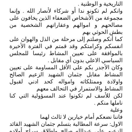
التاريخية و الوطنية .
وانكم لم تكونو ندا أو شركاء لأنصار الله . وإنما
مجموعة من الأشخاص الضعفاء الذين يخافون على
مصالحهم و اموالهم وعقاراتهم الشخصية من
بطش الحوثي بهم
كما أنكم وصلتم إلى مرحلة من الذل والهوان على
انفسكم وكرامتكم وقد قمتم في الفترة الأخيرة
بالموافقة على تعيين المشاط رئيسا للمجلس
السياسي الاعلي بدون أي مقابل .
وكان الأجدر بكم على الأقل المساومة على تعيين
المشاط مقابل جثمان الشهيد الزعيم الصالح
واولادة وممتلكاته وامواله كحد ادني لقبول
المشاط والاستمرار في التحالف معهم
لكن للأسف لم تكونوا عند المسؤولية التي كنا
ناملها منكم .
وعلية
فاننا نضعكم أمام خيارين لا ثالث لهما
الاول: سرعة المطالبة بتسلم جثمان الشهيد القائد
الزعيم علي عبدالله صالح وإطلاق سراح أولاده