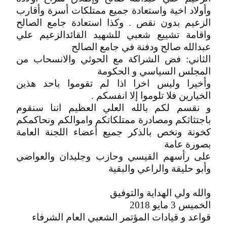
وأولاد اخية واستعادة جميع ممتلكات أسرة وأقارب
الزعيم بدون نقص . وكذا استعادة جامع الصالح
واقامة تشييع شعبي للشهيد القائدالزعيم علي
عبدالله صالح ودفنة في جامع الصالح
الثاني: فض الشراكة مع الحوثي والانسحاب من
المجلس السياسي و الحكومة
وأخيرا وليس اخرا اذا لم تقوموا باحد هذين
الخيارين فلا تلوموا إلا انفسكم .
و نقسم لكم بالله العلي العظيم اننا سنقوم
باجتثاثكم ومصادرة ممتلكاتكم واموالكم ونحاكمكم
كخونة ونخص بالذكر جميع أعضاء اللجنة العامة
بصورة عامة
على رأسهم القيسي وحازب وجليدان والعواضي
وأبو حليقة والراعي والبقية
والله ولي الهداية والتوفيق
الخميس 3 مايو 2018
قواعد و قيادات المؤتمر الشعبي العام الشرفاء