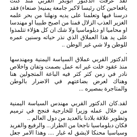
لقد عرفت الدكتور ابوبكر القربي منذ كنت
يافعاحين كان رئيسا لاكبر جامعة يمنيه( صنعاء) فقد
درسنا فيها وتعلمنا على يديه ونهلنا من بحر علمه
الغزير العذب الزلال فمنا من اصبح طبيبا او مهندسا
او محاميا او دبلوماسيا ولا شك ان كل هؤلاء تتلمذوا
على يد هذا العملاق الذي نذر حياته وسنين عمره
للوطن ولا شي غير الوطن ..
.
الدكتور القربي عملاق السياسة اليمنية ومهندسها
منذ عقود خلت غير انه عمل بصمت وتفان واخلاص
نادر في زمن كثر كثر فيه الباعة المتجولين هنا
وهناك لعرض بضاعتهم في الاضرار بالوطن
والمتاجرة بمصيره ...
لقد.كان الدكتور القربي مهندس السياسة اليمنية
من خلال عمله وزيرا للخارجية فنجح في ترميم
وتطوير علاقة بلادنا بالعديد من دول العالم ..
فكان دبلوماسيا ناجحا من الطراز... والرفيع والفريد
وسياسيا محنكا لايشق له غبار .... وهذا الامر جعل