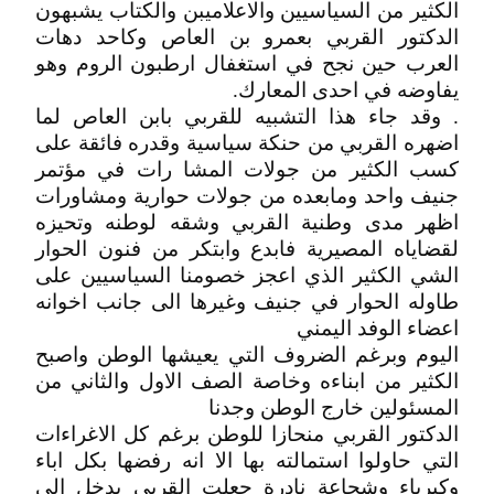
الكثير من السياسيين والاعلاميبن والكتاب يشبهون
الدكتور القربي بعمرو بن العاص وكاحد دهات
العرب حين نجح في استغفال ارطبون الروم وهو
يفاوضه في احدى المعارك.
. وقد جاء هذا التشبيه للقربي بابن العاص لما
اضهره القربي من حنكة سياسية وقدره فائقة على
كسب الكثير من جولات المشا رات في مؤتمر
جنيف واحد ومابعده من جولات حوارية ومشاورات
اظهر مدى وطنية القربي وشقه لوطنه وتحيزه
لقضاياه المصيرية فابدع وابتكر من فنون الحوار
الشي الكثير الذي اعجز خصومنا السياسيين على
طاوله الحوار في جنيف وغيرها الى جانب اخوانه
اعضاء الوفد اليمني
اليوم وبرغم الضروف التي يعيشها الوطن واصبح
الكثير من ابناءه وخاصة الصف الاول والثاني من
المسئولين خارج الوطن وجدنا
الدكتور القربي منحازا للوطن برغم كل الاغراءات
التي حاولوا استمالته بها الا انه رفضها بكل اباء
وكبرياء وشجاعة نادرة جعلت القربي يدخل الى