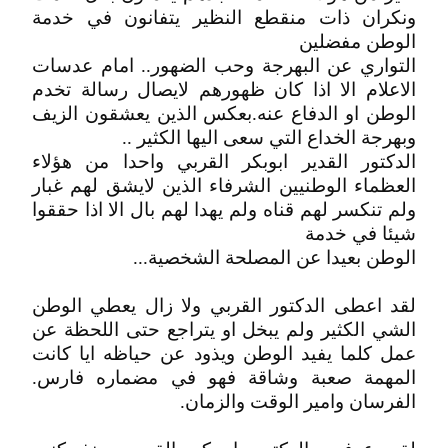
ونكران ذات منقطع النظير يتفانون في خدمة
الوطن مفضلين
التواري عن البهرجة وحب الضهور.. امام عدسات
الاعلام الا اذا كان ظهورهم لايصال رسالة تخدم
الوطن او الدفاع عنه.بعكس الذين يعشقون الزيف
وبهرجة الخداع التي سعى اليها الكثير ..
الدكتور القدير ابوبكر القربي واحدا من هؤلاء
العظماء الوطنيين الشرفاء الذين لايشق لهم غبار
ولم تنكسر لهم قناه ولم يهدا لهم بال الا اذا حققوا
شيئا في خدمة
الوطن بعيدا عن المصلحة الشخصية...
لقد اعطى الدكتور القربي ولا زال يعطي الوطن
الشي الكثير ولم يبخل او يتراجع حتى اللحظة عن
عمل كلما يفيد الوطن ويذود عن حياظه ايا كانت
المهمة صعبة وشاقة فهو في مضماره فارس.
الفرسان وامير الوقت والزمان.