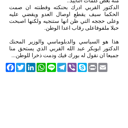
منه بعض كلمات التاييد..
الدكتور القربي ادرك بحنكته وفطنته ان صمت
الحكما سيف يقطع اوصال العدو ويقضي عليه
وعلى حججه التي ظن انها ستنجيه ولكنها اصبحت
حبلا ملفوفاعلى رقاب اعدا الوطن.
هذا هو السياسي والدبلوماسي والوزير المحنك
الدكتور ابوبكر عبد الله القربي الذي يستحق منا
جميعا ان نقول له بورك فيك ودمت ذخرا للوطن...
acebook
Twitter
LinkedIn
WhatsApp
Line
Telegram
Viber
Skype
Print
Email