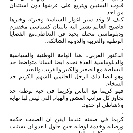
قلوب اليمنيبن ويتربع على عرشها دون استئذان
من احد ..
كيف لا وقد سبر اغوار السياسة وخبرته وخبرها
فاصبح العالم يشبر اليه بالبنان كسياسي مخضرم
ودبلوماسي محنك يجيد فن التعاطي.مع القضايا
الوطنيه والعربيه والدوليه الشائكة..
.
الدكتور القربي.. هذا الهامة الوطنية والسياسية
والدبلوماسية الفذة تجده ايضا انسانا متواضعا حد
البساطة مع الصغير والكبير والقريب والبعيد .
وهو ايضا ذلك الرجل الحاتمي الشهم الكريم حد
السخاء.
فهو كريما مع الناس وكريما في حبه لوطنه حد
تجاوز كل مراتب العشق والهيام التي ليس لها نهايه
ولاشاطي او حدود.
.
كريما في صمته عندما ايقن ان الصمت حكمه
ورصانه وخدمة لوطنه حين حاول العدو ان يستلب