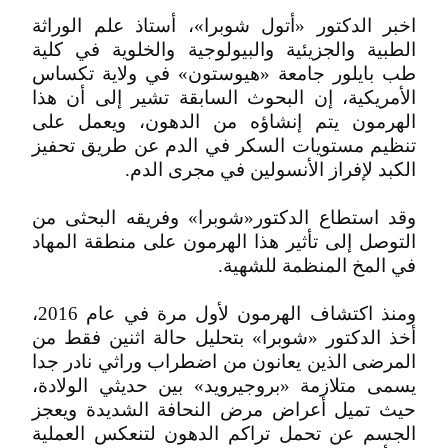
اخبر الدكتور «أتول شوبرا»، أستاذ علم الوراثة
الطبية والجزيئية والبيولوجية والخلوية في كلية
طب بايلور جامعة «هيوستون» في ولاية تكساس
الأمريكية، إن البحوث السابقة تشير إلى أن هذا
الهرمون يتم إنشاؤه من الدهون، ويعمل على
تنظيم مستويات السكر في الدم عن طريق تحفيز
الكبد لإفراز الأنسولين في مجرى الدم.
وقد استطاع الدكتور«شوبرا» وفريقه البحثى من
التوصل إلى تأثير هذا الهرمون على منطقة المهاد
في المخ المنظمة للشهية.
ومنذ اكتشاف الهرمون لأول مرة في عام 2016،
أخذ الدكتور «شوبرا» بتحليل حالة اثنين فقط من
المرضى الذين يعانون من اضطراب وراثي نادر جدا
يسمى متلازمة «بروجيرويد» بين حديثي الولادة،
حيث تميل أعراض مرض النحافة الشديدة ويعجز
الجسم عن تحمل تراكم الدهون لتنعكس العملية