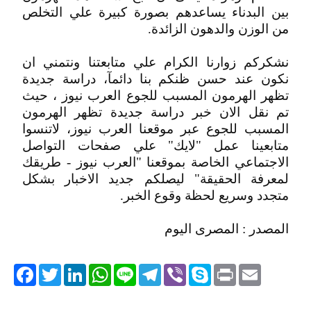
بين البدناء يساعدهم بصورة كبيرة علي التخلص
من الوزن والدهون الزائدة.
نشكركم زوارنا الكرام علي متابعتنا ونتمني ان
نكون عند حسن ظنكم بنا دائمآ، دراسة جديدة
تظهر الهرمون المسبب للجوع العرب نيوز ، حيث
تم نقل الان خبر دراسة جديدة تظهر الهرمون
المسبب للجوع عبر موقعنا العرب نيوز، لاتنسوا
متابعينا عمل "لايك" علي صفحات التواصل
الاجتماعي الخاصة بموقعنا "العرب نيوز - طريقك
لمعرفة الحقيقة" ليصلكم جديد الاخبار بشكل
متجدد وسريع لحظة وقوع الخبر.
المصدر : المصرى اليوم
acebook
Twitter
LinkedIn
WhatsApp
Line
Telegram
Viber
Skype
Print
Email