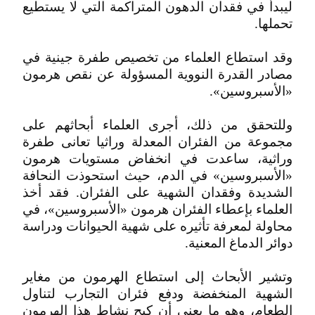
ليبدأ في فقدان الدهون المتراكمة التي لا يستطيع
تحملها.
وقد استطاع العلماء من تخصيص طفرة جينية في
مصادر القدرة النووية المسؤولة عن نقص هرمون
«الأسبروسين».
وللتحقق من ذلك، أجرى العلماء أبحاثهم على
مجموعة من الفئران المعدلة وراثيا تعانى طفرة
وراثية، ساعدت في انخفاض مستويات هرمون
«الأسبروسين» في الدم، حيث استحوذت النحافة
الشديدة وفقدان الشهية على الفئران. فقد أخذ
العلماء بإعطاء الفئران هرمون «الأسبروسين»، في
محاولة لمعرفة تأثيره على شهية الحيوانات ودراسة
دوائر الدماغ المعنية.
وتشير الأبحاث إلى استطاع الهرمون من مغاير
الشهية المنخفضة ودفع فئران التجارب لتناول
الطعام، وهو ما يعنى أن كبح نشاط هذا الهرمون