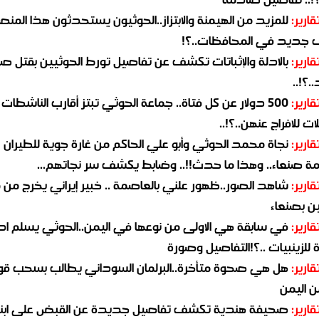
قارير:
للمزيد من الهيمنة والابتزاز..الحوثيون يستحدثون هذا المن
جديد في المحافظات..؟!
قارير:
بالادلة والإثباتات تكشف عن تفاصيل تورط الحوثيين بقتل صا
.؟!..
قارير:
500 دولار عن كل فتاة.. جماعة الحوثي تبتز أقارب الناشطات
ات للافراج عنهن..؟!..
قارير:
نجاة محمد الحوثي وأبو علي الحاكم من غارة جوية للطيران
مة صنعاء.. وهذا ما حدث!!.. وضابط يكشف سر نجاتهم...
قارير:
شاهد الصور..ظهور علني بالعاصمة .. خبير إيراني يخرج من 
ن بصنعاء
قارير:
في سابقة هي الاولى من نوعها في اليمن..الحوثي يسلم ادو
لزينبيات ..؟!التفاصيل وصورة
قارير:
هل هي صحوة متأخرة..البرلمان السوداني يطالب بسحب قو
ن اليمن
قارير:
صحيفة هندية تكشف تفاصيل جديدة عن القبض على ابنة