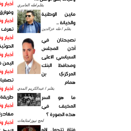
أخبار وت
بقلم/طه العامري
وفوارق
مابين الوطنية
أخبار وت
والخيانة ..
تعرف عل
بقلم / طه عزالدين
أخبار وت
نصيحتان في
الحوثية 
أذن المجلس
أخبار وت
السياسي الأعلى
اليمن 
ومحافظ البنك
أخبار وت
المركزي بن
تصفيات
همام
أخبار وت
بقلم / عبدالكريم المدي
طريقة 
ما هو السر
أخبار وت
المخيف في
مغادرت
هذه الصورة ؟
أخبار وت
لحج نيوز/متابعات
فتاة تتحول لإله
النفط..