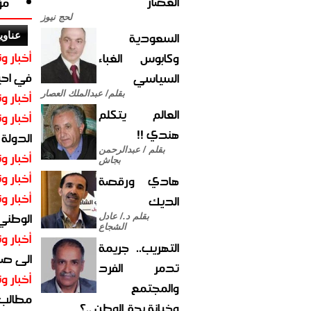
العصار
مؤ
لحج نيوز
السعودية
عناوي
أخبار وت
وكابوس الغباء
في احيا
السياسي
أخبار وت
بقلم/ عبدالملك العصار
العالم يتكلم
أخبار وت
هندي !!
الدولة
بقلم / عبدالرحمن
أخبار وت
بجاش
أخبار وت
هادي ورقصة
أخبار وت
الديك
الوطني 
بقلم د./ عادل
الشجاع
أخبار وت
التهريب.. جريمة
الى صنع
تدمر الفرد
أخبار وت
والمجتمع
مطالب أ
وخيانة بحق الوطن ..؟