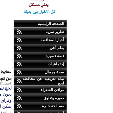
الصفحة الرئيسية
تقارير سرية
أخبار المحافظة
بقلم أنثى
قصة قصيرة
إجتماعيات
تهانين
صحة وجمال
من الجا
نبذة تعريفية عن محافظة
لحج
الجمعة, 27-أكتوبر-2017
لحج نيو
مرافئ الشعراء
بعون م
صورة وتعليق
وفراق ا
مســاحة حــرة
تمكن ال
دراسة ا