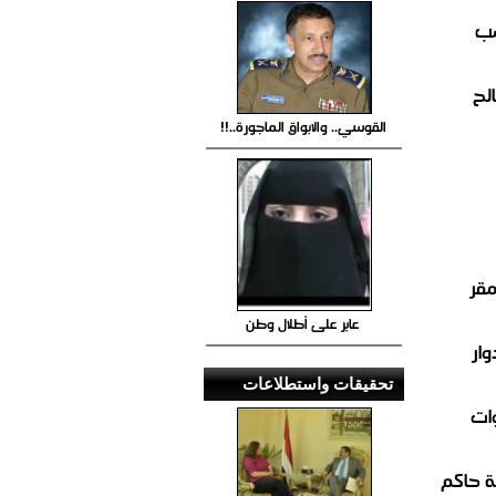
صب
لح
القوسي.. والابواق الماجورة..!!
مقر
عابر على أطلال وطن
ار
تحقيقات واستطلاعات
ات
 حاكم