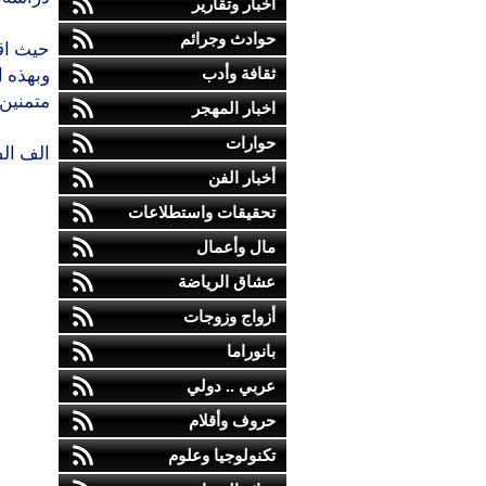
أخبار وتقارير
حوادث وجرائم
حيث اقي
ثقافة وأدب
وبهذه ا
متمنين 
اخبار المهجر
حوارات
الف ال
أخبار الفن
تحقيقات واستطلاعات
مال وأعمال
عشاق الرياضة
أزواج وزوجات
بانوراما
عربي .. دولي
حروف وأقلام
تكنولوجيا وعلوم