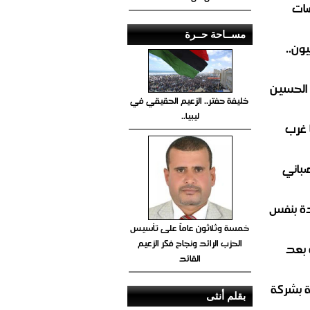
ضات
مســاحة حــرة
ون..
 الحسين
خليفة حفتر.. الزعيم الحقيقي في
ليبيا..
 غرب
صباني
ة بنفس
خمسة وثلاثون عاماً على تأسيس
الحزب الرائد ونجاح فكر الزعيم
 بعد
القائد
ة بشركة
بقلم أنثى