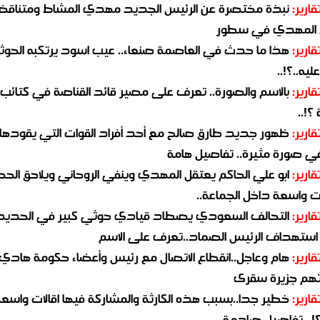
قارير:
نبذة مختصرة عن الرئيس الجديد مهدي المشاط ومتناق
 المهدي في سطور
قارير:
هذا ما حدث في العاصمة صنعاء.. عيب اسود يرتكبه الحوثي
يه..؟!..
قارير:
بالاسم والصورة.. تعرف على مصير قائد القناصة في كتائب
؟!..
قارير:
ظهور جديد طارق صالح مع أحد أفراد القوات التي يقودها
في صورة مثيرة.. تفاصيل هامة
قارير:
ابو علي الحاكم يعتقل المهدي وينفي الروحاني ويلاحق الح
 واسعة داخل الجماعة..
قارير:
التحالف السعودي يصطاد قيادي حوثي كبير في الحديد
استهداف الرئيس الصماد..تعرف على الاسم
قارير:
هام وعاجل..انقطاع الاتصال مع رئيس وأعضاء حكومة هادي
هم جزيرة سقرى
قارير:
خطير جدا..بسبب هذه الكارثة والمشاركة فيها اقالات واسع
؟!.. تفاصيل صادمة