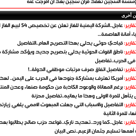
سسة السجين تعقد قران سجين بعد أن أفرجت عنه
ن أخرى
قارير:
عاجل..الشركة اليمنية للغاز تعلن عن تخ
ء أمانة العاصمة...
قارير:
قيادي حوثي يدلي بهذا التصريح الهام..التفاصيل
قارير:
ناطق القوات الحوثية يدلي بتصريح جديد ويؤكد مشاركة 
 في الحرب..تفاصيل
قارير:
تفاصيل اتفاق صرف مرتبات موظفي الدولة..!
قارير:
أمريكا تعترف بمشاركة جنودها في الحرب على اليمن.. لهذا
قارير:
برغم المعاناة والوعود الكاذبة من حكومة صنعاء وعدن المن
يتأهل للمرة الاولى وهذا ما يعانيه..تفاصيل محزنة
قارير:
التفاصيل والاسباب التي جعلت المبعوث الأممي يلغي زيارته 
اء للمرة الثانية
قارير:
عاجل..كما ورد..تهديد ناري..قواعد حزب صالح يطالبوا بعد
همها تسليم جثمان الزعيم..نص البيان