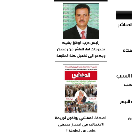
صيص 54 لبيع الغاز المباشر
رئيس حزب الوفاق يشيد
بمخرجات لقاء العاشر من رمضان
هذه
ويدعو الى تفعيل لجنة المتابعة
 السبب
تخب
اليوم
ة
اصدقاء المغشي يوثقون لجريمة
الاختطاف في اصدار صحفي
خاص عن الحادثة!!