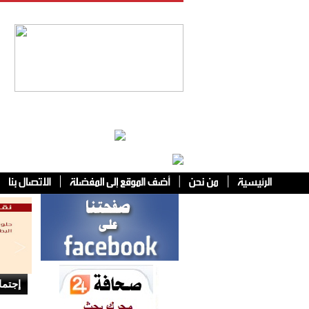
فئات أخرى
إجتما