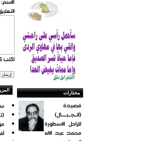
الاسم:
التعليق:
اكتب كو
المزي
مختارات
قصيدة
سل
(الــجــبــــال)
(ت
للراحل الأسطورة
مؤسس
محمد عبد الاله
أف