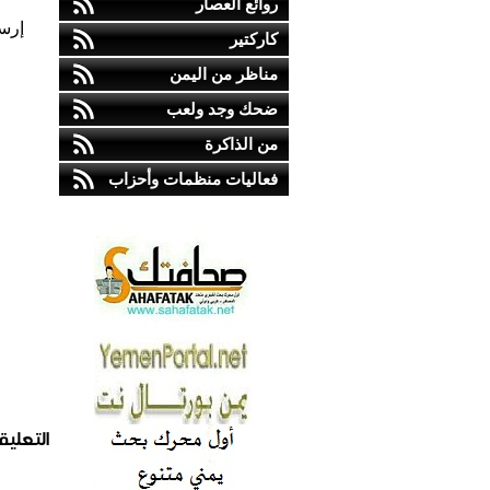
روائع العصار
إرس
كاركتير
مناظر من اليمن
ضحك وجد ولعب
من الذاكرة
فعاليات منظمات وأحزاب
التعليق