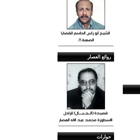
الشيخ أبو راس الحاسم للقضايا
الصعبة.!!.
روائع العصار
قصيدة (الــجــبــــال) للراحل
الأسطورة محمد عبد الاله العصار
حوارات