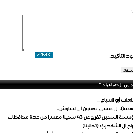
د التأكيد:
د من "إجتماعيات"
امات أبو السباع ..
هانينا)..آلِ عيسى يهنئون آل الشاوش..
ة السجين تفرج عن 43 سجيناً معسراً من عدة محافظات
راح آل الشغدري (تهانينا)