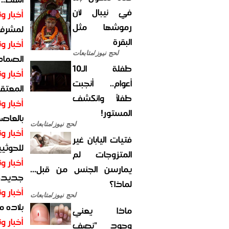
في نيبال لأن
أخبار وت
رموشها مثل
لمشرف 
البقرة
أخبار وت
لحج نيوز/متابعات
الصماد.
طفلة الـ10
أخبار وت
أعوام.. أنجبت
المعتقل
طفلاً وانكشف
أخبار وت
المستور!
بالعاص
لحج نيوز/متابعات
أخبار وت
فتيات اليابان غير
للحوثيي
المتزوجات لم
أخبار وت
يمارسن الجنس من قبل...
جديدة ل
لماذا؟
أخبار وت
لحج نيوز/متابعات
بلاده م
ماذا يعني
أخبار وت
وجود "نصف