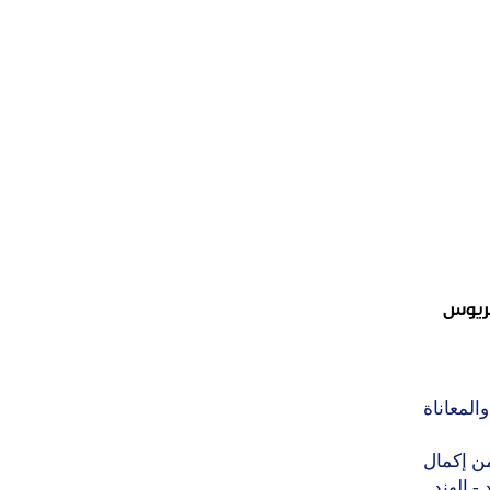
لريوس
لمعاناة
من إكمال
 الهند .