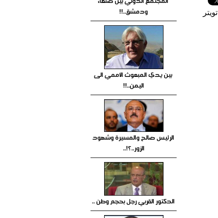
المجتمع الدولي بين صنعاء
ودمشق..!!
ويتر
بين يدي المبعوث الأممي الى
اليمن..!!
الرئيس صالح والمسيرة وشهود
الزور..؟!..
الدكتور القربي رجل بحجم وطن ..