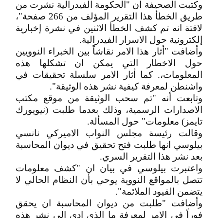
وكتبت الصحيفة ان "الحكومة الفيدرالية نشرت من
طريق الخطأ هذا التقرير المؤلف من 266 صفحة"،
لافتة انه تم كشف الخطأ الاثنين في نشرة إخبارية
إلكترونية حول الاسرار الفيدرالية.
وأضافت "أثار هذا الامر نقاشاً بين الخبراء النوويين
حول الاخطار التي يمكن ان تشكلها هذه
المعلومات،. كما أثار الامر سلسلة تحقيقات في
واشنطن لمعرفة كيفية نشر هذه الوثيقة".
وتابعت أنه "تم سحب الوثيقة من موقع مكتب
الاصدارات الرسمية، وذلك بعدما طلبت (نيويورك
تايمز) معلومات" حول المسألة.
وقالت رئيسة مجلس النواب الاميركي نانسي
بيلوسي انها طلبت فتح تحقيق في ديوان المحاسبة
بعد نشر هذا التقرير السري.
واعتبرت بيلوسي في بيان ان "كشف معلومات
تتصل بالمواقع النووية يوحي بأن النظام الحالي لا
يتضمن القيود الملائمة".
وأضافت "طلبت من ديوان المحاسبة ان يحقق
فوراً في الامر لمعرفة ما الذي ادى الى نشر هذه