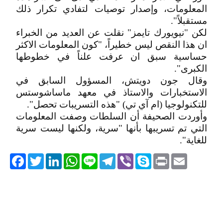
المعلومات، وإصدار توصيات لتفادي تكرار ذلك
مستقبلاً".
لكن "نيويورك تايمز" نقلت عن العديد من الخبراء
ان هذا النقص ليس خطيراً، "كون المعلومات الاكثر
حساسية سبق ان عرفت علناً في خطوطها
الكبرى".
وقال جون دويتش، المسؤول السابق في
الاستخبارات والاستاذ في معهد ماساشوستس
للتكنولوجيا (ام آي تي) "هذه التسريبات تحصل".
وأوردت الصحيفة أن السلطات وصفت المعلومات
التي تم تسريبها بأنها "سرية، ولكنها ليست سرية
للغاية".
acebook
Twitter
LinkedIn
WhatsApp
Line
Telegram
Viber
Skype
Print
Email