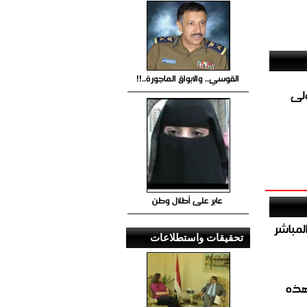
القوسي.. والابواق الماجورة..!!
ولى
عابر على أطلال وطن
صيص 54 لبيع الغاز المباشر
تحقيقات واستطلاعات
هذه