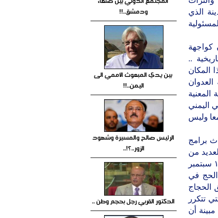
المجتمع الدولي بين صنعاء
والتراث
ودمشق..!!
نة الذي
لمسئولية
 كواجهة
ريخية ..
ا المكان
بين يدي المبعوث الأممي الى
العدوان
اليمن..!!
 المعنية
ي اليمني
معا وليس
الرئيس صالح والمسيرة وشهود
ث برامج
الزور..؟!..
عديد من
العروض مؤكدة اهمية المهرجان الذي يقام خلال الفترة ٢٧ أغسطس - ١٢ سبتمبر
 الحج في
ق الحجاج
لتي تتكرر
الدكتور القربي رجل بحجم وطن ..
بينة أن