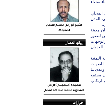
اء صنعاء
 المحلي
ى المدن
الشيخ أبو راس الحاسم للقضايا
.
الصعبة.!!.
ن مدينة
ض للصور
الوجهات
روائع العصار
 العدوان
اليمنية
ا اصوات
 ومدى ما
ي مجتمع
 ارتكاب
قصيدة (الــجــبــــال) للراحل
الأسطورة محمد عبد الاله العصار
حوارات