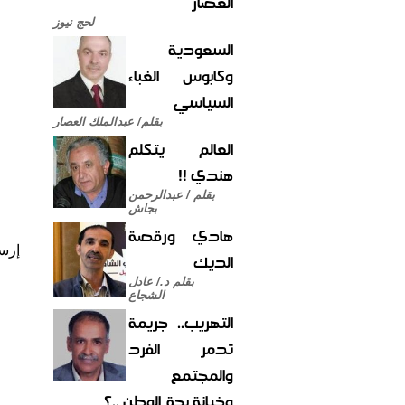
العصار
لحج نيوز
السعودية
وكابوس الغباء
السياسي
بقلم/ عبدالملك العصار
العالم يتكلم
هندي !!
بقلم / عبدالرحمن
بجاش
هادي ورقصة
إرس
الديك
بقلم د./ عادل
الشجاع
التهريب.. جريمة
تدمر الفرد
والمجتمع
وخيانة بحق الوطن ..؟