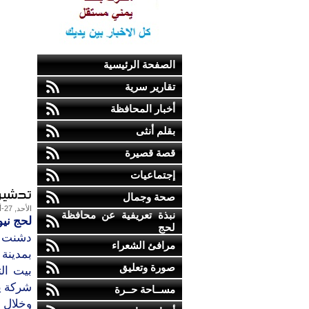
الصفحة الرئيسية
تقارير سرية
أخبار المحافظة
بقلم أنثى
قصة قصيرة
إجتماعيات
تدشين 
صحة وجمال
الأحد, 27-أغسطس-2017
نبذة تعريفية عن محافظة
لحج نيو
لحج
دشنت م
مرافئ الشعراء
بمدينة 
صورة وتعليق
بيت الت
شركة يم
مســاحة حــرة
وخلال 