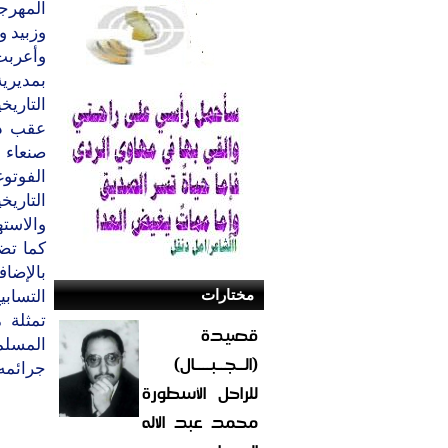
المهرجا
وزبيد 
وأعربت
بمديري
التاريخ
عقب ذل
صنعاء 
الفوتو
التاريخ
والاسته
كما تض
بالإضا
مختارات
التسابي
تمثلة 
قصيدة
المسلم
(الــجــبــــال)
جرائمه
للراحل الأسطورة
محمد عبد الاله