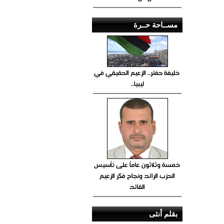
مســاحة حــرة
خليفة حفتر.. الزعيم الحقيقي في
ليبيا..
خمسة وثلاثون عاماً على تأسيس
الحزب الرائد ونجاح فكر الزعيم
القائد
بقلم أنثى