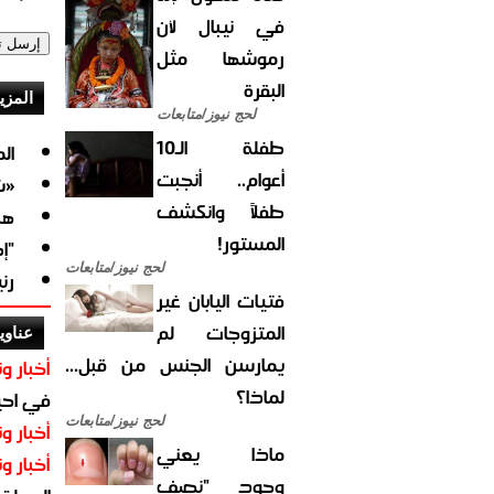
في نيبال لأن
رموشها مثل
البقرة
المزي
لحج نيوز/متابعات
طفلة الـ10
ال
أعوام.. أنجبت
«ش
طفلاً وانكشف
هك
المستور!
"إ
لحج نيوز/متابعات
رن
فتيات اليابان غير
المتزوجات لم
عناوي
يمارسن الجنس من قبل...
أخبار وت
لماذا؟
في احيا
لحج نيوز/متابعات
أخبار وت
ماذا يعني
أخبار وت
وجود "نصف