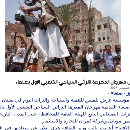
مهرجان المدرهة التراثي السياحي الشعبي الأول بصنعاء
ز - صنعاء
-
ؤسسة عرش بلقيس للتنمية والسياحة والتراث اليوم في بستان 
صنعاء القديمة مهرجان المدرهة التراثي السياحي الشعبي الأول بال
راث الصنعاني التابع للهيئة العامة للمحافظة على المدن التاري
ن موبايل وشركة كمران للتجارة والاستثمار.
الافتتاح أعربت نائب وزير الثقافة هدى ابلان عن سعادتها في اق