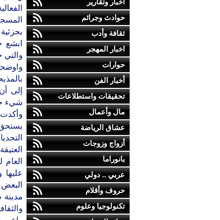
أخبار وتقارير
الفعالي
حوادث وجرائم
المسجل
بجزئية 
ثقافة وأدب
ابشع ج
اخبار المهجر
والتي خ
حوارات
واوضحت
بالمذبح
أخبار الفن
إلى أن
تحقيقات واستطلاعات
شيء جم
مال وأعمال
وأكدت 
يستحق 
عشاق الرياضة
التحديا
أزواج وزوجات
العتيقة
بانوراما
العام ل
عليها 
عربي .. دولي
البعض ا
حروف وأقلام
مدينة ص
تكنولوجيا وعلوم
والثقافي