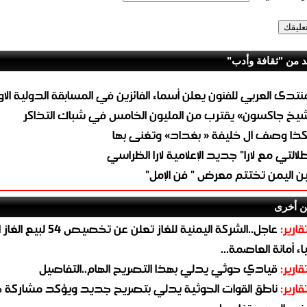
د من "ثقافة وأدب"
منتدى العربي للفنون يعلن أسماء الفائزين في المسابقة الدولية الا
يخ جاكسون» يقترب من المليون الخامس في شباك التذاكر
ذا وصف آل خليفة « بغداد» وتغنى بها
طلالتي مع لارا" جديد الإعلامية لارا الظراسي
ين اليمن تختتم معرض " فن الإمل"
ن أخرى
قارير:
عاجل..الشركة اليمنية للغاز تعلن عن تخ
ء أمانة العاصمة...
قارير:
قيادي حوثي يدلي بهذا التصريح الهام..التفاصيل
قارير:
ناطق القوات الحوثية يدلي بتصريح جديد ويؤكد مشاركة 