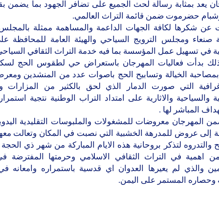
ن يعد بمثابة رسالة لحث الجميع على تضافر الجهود بما يضمن بق
وشبام حضرموت ضمن قائمة التراث العالمي.
 عن شكرها لكافة الجهات الداعمة والمساهمة ممثلة بالمجلس
ة صنعاء ومجلس الترويج السياحي والهيئة العامة للمحافظة عل
ية في تسهيل عمل المؤسسة بما فيه خدمة التراث الثقافي السياحي
ك بدأت فعاليات المهرجان باستعراض حي لطقوس الحج لسكا
بمصاحبة الخيالة وتسابيح الحج باصوات عدد من المنشدين ومعر
غرافية التي صورت الدمار الذي لحق بالكثير من المزارات و
ية والسياحية والاثارية على امتداد التراب الوطنية نتجية استمرار
داف المباشر لها .
من المهرجان معروضات للمشغولات والملبوسات التقليدية اليدوية 
فة إلى عروض للمدرهة الخشبية التي نصبت في المكان وتعالت معه
ح والتدروه لتذكر بروحانية هذه الايام المباركة من شهر ذي الحجة
من اهمية في التراث الثقافي الاسلامي وحرمتها المفترضة ف
ين والذي لم يعيرها العدوان اي قدسية باستمراره وامعانه في
 وحصاره المستمر على اليمن.