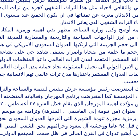
 نائب وزير الثقافة عن شكرها لمؤسسة عرش بلقيس للتنمية 
ي والثقافي لاحياء مثل هذا التراث الشفهي كجزء من تراث المدي
ن الاندثار..معربة عن تمنياتها في ان يكون الجميع عند مستوى ا
ء التراث الشفهي الذي يعاني الاندثار.
ه أوضح وكيل وزارة السياحة مطهر تقي اهمية ورمزية المكان
من ابرز الواجهات السياحية والتاريخية والمعمارية للمدينة التا
لى حجم الجريمة التي ارتكبها العدوان السعودي الامريكي في هذ
جم ما خلفة من ضحايا واضرار ستبقى شاهد حي على بشاعة 
فة المستمر المتعمد لمدن التراث العالمي داعيا المنظمات الدولية
لامن الدولي الى تحمل المسئولية تجاه حماية مدن التراث العالم
ت العدوان المستمر باعتبارها مدن تراث عالمي تهم الانسانية ج
فحسب.
ك استعرضت رئيس مؤسسة عرش بلقيس للتنمية والسياحة والترا
 المؤسسة كما استعرضت برنامج المهرجان وفعالياته المتضمنه ال
٢٠م بعنوان (من تنومة إلى القاسمي .. المدرهة) وتزامنه مع موسم
 برمزية مجزرة تنومة الشهيرة التي اقترفها العدوان السعودي بح
اليمنيين قبل ٩٤ عاما ووحشية آل سعود وجرائمهم بحق الشعب اليمني ا
في أبشع عدوان في القرن الحالي في ظل صمت المجتمع الدولي.. م