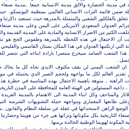
ة في مدينة الحضارة والالق مدينة الانسانية جمعا ..مدينة صنعاء ا
ة ضمن قائمة التراث الانساني العالمي بمنظمة اليونسكو.. حي
تتعلق بالفلكلور الشعبي والمتمثلة بالمدرهة حيث تستعيد ذاكرتنا 
رائم العدوان السعودي الامريكي على اليمن وعلى مدينة صنعاء 
لفت الكثير من الاضرار الانسانية والمادية على المدينة القديمة والع
 أن الاحتفال في هذه اللحظة بالمدرهة وطقوس الحج هو تذك
ة التي ارتكتبها العدوان في هذا المكان بستان القاسمي والفليحي 
 هذا الشعب الصامد سيخرج منتصرا بارادة ابناءه التي تنتصر للق
يل .
ان الشعب اليمني لن يقف مكتوف الايدي تجاه كل ما يحاك 
تقدير العالم لكل ما يواجهة ولحجم الصبر الذي يحتمله في مو
ت الراهنة .. منوهة باهمية الاحتفال بهذه المناسبة في حظرة هذه
 .. داعية المسئولين في الهيئة العامة للمحافظة على المدن التاريخية
لاثار والمتاحف وكل ابناء المدينة الى الاهتمام بالمدينة الفريدة
وعلى طابعها المعماري ومواجهة حملة التشويهات الشرسة الت
لوضع الراهن لاستحداثها في غفلة عن سلطة النظام والقانون ..م
نعاء التاريخية بكل مكوناتها وتراثها هي جزء من هويتنا وحضارتنا ا
ة المكونة لهويتنا الوطنية الخالدة برمتها.