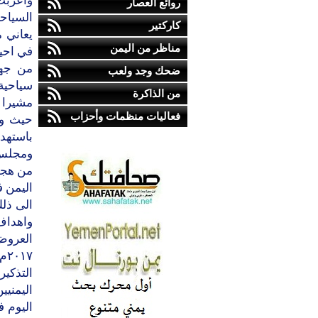
واعربت
روائع العصار
السياح
كاركتير
يعاني م
مناظر من اليمن
في احيا
من جهت
ضحك وجد ولعب
سياحية 
من الذاكرة
مشيرا ا
فعاليات منظمات وأحزاب
حيث وح
باستهدا
ومجلس ا
من هجما
اليمن 
الى ذل
واهداف
١٧
التذكير
اليوم 