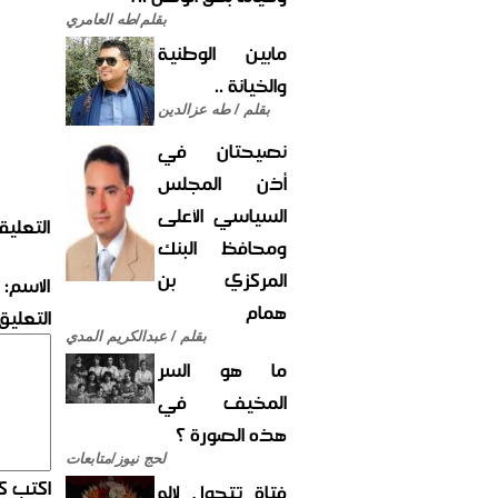
بقلم/طه العامري
مابين الوطنية
والخيانة ..
بقلم / طه عزالدين
نصيحتان في
أذن المجلس
السياسي الأعلى
التعليق
ومحافظ البنك
المركزي بن
الاسم:
همام
التعليق:
بقلم / عبدالكريم المدي
ما هو السر
المخيف في
هذه الصورة ؟
لحج نيوز/متابعات
اكتب كو
فتاة تتحول لإله