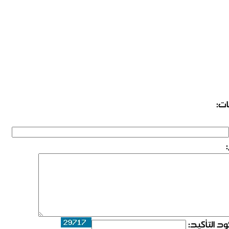
ات:
د التأكيد: