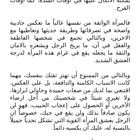
يمكنه الاتكال عليها في أوقات الشدة، كما أوقات
الفرح.
فالمرأة الواثقة من نفسها غالباً ما تعكس جاذبية
واضحة في تصرفاتها وطريقة حديثها وتعاطيها مع
الاخرين، وبالتالي تجمع في شخصها العاطفة
والعقل في آن، ما يريح الرجل ويشعره بالامان
والثقة ما يجعله يقع في غرام هذه المرأة لدرجة
العشق الشديد.
وبالتالي من الممنوع أن تهتز ثقتك بنفسك، مهما
كانت الاسباب الكامنة والدافعة، بل على العكس،
اقتنعي بما لديك من صفات حميدة وحاولي ابرازها،
ولا تغيري شيئاً في شخصيتك من أجل ارضاء
الآخرين أو الحصول على إعجاب الحبيب، فهو لن
يكون صادقاً بذلك ولن يقع في حبك، خصوصاً ان
الرجل يعشق المرأة القوية التي تشكل تحدياً جميلاً
بالنسبة له، عليك أن يكسبه دائماً.