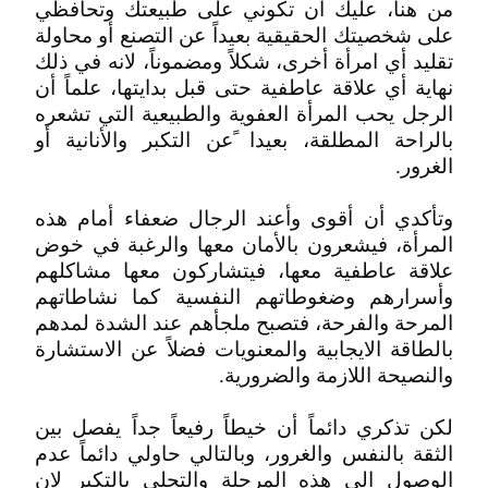
من هنا، عليك أن تكوني على طبيعتك وتحافظي
على شخصيتك الحقيقية بعيداً عن التصنع أو محاولة
تقليد أي امرأة أخرى، شكلاً ومضموناً، لانه في ذلك
نهاية أي علاقة عاطفية حتى قبل بدايتها، علماً أن
الرجل يحب المرأة العفوية والطبيعية التي تشعره
بالراحة المطلقة، بعيدا ًعن التكبر والأنانية أو
الغرور.
وتأكدي أن أقوى وأعند الرجال ضعفاء أمام هذه
المرأة، فيشعرون بالأمان معها والرغبة في خوض
علاقة عاطفية معها، فيتشاركون معها مشاكلهم
وأسرارهم وضغوطاتهم النفسية كما نشاطاتهم
المرحة والفرحة، فتصبح ملجأهم عند الشدة لمدهم
بالطاقة الايجابية والمعنويات فضلاً عن الاستشارة
والنصيحة اللازمة والضرورية.
لكن تذكري دائماً أن خيطاً رفيعاً جداً يفصل بين
الثقة بالنفس والغرور، وبالتالي حاولي دائماً عدم
الوصول الى هذه المرحلة والتحلي بالتكبر لان