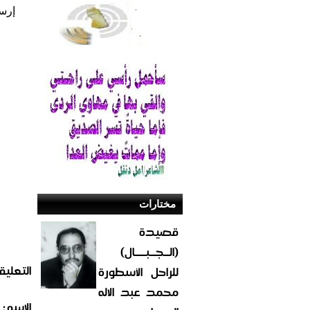
إرس
مختارات
قصيدة
(الــجــبــــال)
التعليق
للراحل الأسطورة
محمد عبد الاله
الاسم: