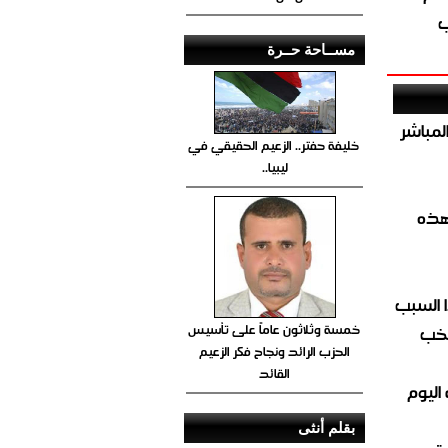
ب
مســاحة حــرة
صيص 54 لبيع الغاز المباشر
خليفة حفتر.. الزعيم الحقيقي في
ليبيا..
هذه
 السبب
خمسة وثلاثون عاماً على تأسيس
تخب
الحزب الرائد ونجاح فكر الزعيم
القائد
اليوم
بقلم أنثى