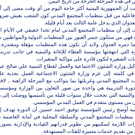
ي هذه المرحلة الحرجة من تاريخ اليمن.
 أن الجمهورية اليمنية أكثر حاجة اليوم من أي وقت مضى إلى أدو
فاعلية من قبل منظمات المجتمع المدني كون الشعب يعيش ضر
عدوان الذي يدخل عامة الثالث بعد أيام قليلة.
 إلى أن منظمات المجتمع المدني امام تحدا حقيقي في الأيام ا
 فهي من ستكون جسر العبور بين المنظمات الدولية والمواطنين نح
ما دمره العدوان ولابد أن تكون هذه المنظمات مؤهلة ومقتدرة..
ة التي انتهجتها مؤسسة العطاء للإغاثة والتنمية في جانب تدريب
ت الصغيرة لتكون قادرة على مواكبة المتغيرات.
يل وزارة الشئون الاجتماعية والعمل لقطاع التنمية علي صالح عبد
ي كلمته إلى عزم وزارة الشئون الاجتماعية العمل بجدية عل
المجتمع المدني وغربلتها بما يتواكب مع المرحلة الراهنة .. لافت
دورة التدريبية هي واحدة من صور التعاون بين الوزارة ومؤسسة
ة والتنمية التي نجحت خلال سنوات قليلة من تأسيسها ووصلت إلى 
لأن من مستوى متقدم في العمل المدني المؤسسي.
به أوضح رئيس المؤسسة توفيق احمد حسين أن الدورة تهدف إل
 منظمات المجتمع المدني والسلطة المحلية في أمانة العاصمة ب
ات اللازمة لتمكينهم من تطوير قدراتهم القيادية والإدارية بصور
 من تقديم خدمات متميزة للفئات المستهدفة.