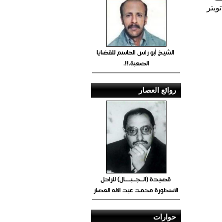
ويتر
الشيخ أبو راس الحاسم للقضايا
الصعبة.!!.
روائع العصار
قصيدة (الــجــبــــال) للراحل
الأسطورة محمد عبد الاله العصار
حوارات