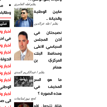
مد
بقلم/طه العامري
مابين الوطنية
وطالبا
والخيانة ..
عناوي
بقلم / طه عزالدين
أخبار وت
نصيحتان في
في احيا
أذن المجلس
أخبار وت
السياسي الأعلى
أخبار وت
ومحافظ البنك
الدولة
المركزي بن
أخبار وت
همام
أخبار وت
بقلم / عبدالكريم المدي
ما هو السر
أخبار وت
المخيف في
الوطني 
هذه الصورة ؟
أخبار وت
لحج نيوز/متابعات
الى صنع
فتاة تتحول لإله