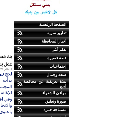
الصفحة الرئيسية
تقارير سرية
أخبار المحافظة
بقلم أنثى
بناء ق
قصة قصيرة
عمل بص
إجتماعيات
الثلاثاء, 21-مارس-2017
لحج نيو
صحة وجمال
بدأت ب
نبذة تعريفية عن محافظة
لحج
المجتم
للإغاثة
مرافئ الشعراء
صورة وتعليق
والاتحا
مســاحة حــرة
باعلوي