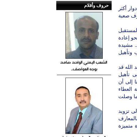
حروف وأقلام
ار أكثر
وف صعبة
لمستقبل
و إعادة
. مشيدة
 وتأهيل
الشعب اليمني الواحد صامد
 الله قد
بوجه العواصف..
ى تأهيل
ا إلى أن
 العطاء
ما وصلت
ى تزويد
المعارف
ة متميزة