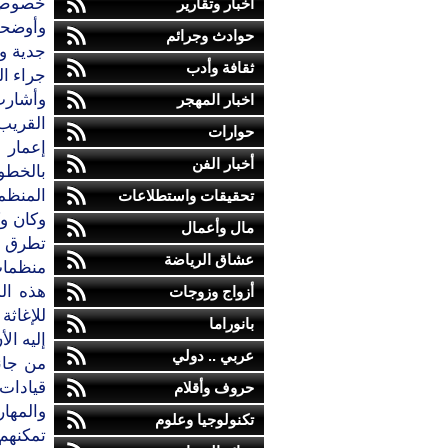
خصوص ف
أخبار وتقارير
وأوضحت
حوادث وجرائم
جدية و
ثقافة وأدب
جراء ال
وأشارت
اخبار المهجر
القريب
حوارات
إعمار 
أخبار الفن
بالخطو
المنظما
تحقيقات واستطلاعات
وكان وك
مال وأعمال
تطرق ف
عشاق الرياضة
منظمات 
هذه ال
أزواج وزوجات
للإغاث
بانوراما
إليه ا
عربي .. دولي
من جان
قيادات
حروف وأقلام
والمهار
تكنولوجيا وعلوم
تمكنهم