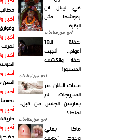
أخبار وت
في نيبال لأن
مطالب أ
رموشها مثل
أخبار وت
البقرة
وفوارق
لحج نيوز/متابعات
أخبار وت
طفلة الـ10
تعرف عل
أعوام.. أنجبت
أخبار وت
طفلاً وانكشف
الحوثية 
المستور!
أخبار وت
لحج نيوز/متابعات
اليمن 
فتيات اليابان غير
أخبار وت
المتزوجات لم
تصفيات
يمارسن الجنس من قبل...
أخبار وت
لماذا؟
طريقة 
لحج نيوز/متابعات
أخبار وت
ماذا يعني
مغادرت
وجود "نصف