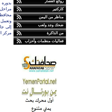
روائع العصار
بدوره 
كاركتير
مناظر من اليمن
وتعمل ف
ضحك وجد ولعب
إلى جان
مركز ال
من الذاكرة
فعاليات منظمات وأحزاب