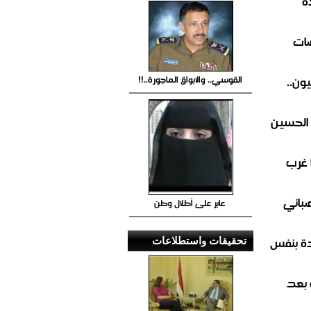
ة
ضات
ون..
القوسي.. والابواق الماجورة..!!
 الحسين
 غرب
صباني
عابر على أطلال وطن
ة بنفس
تحقيقات واستطلاعات
 بعد