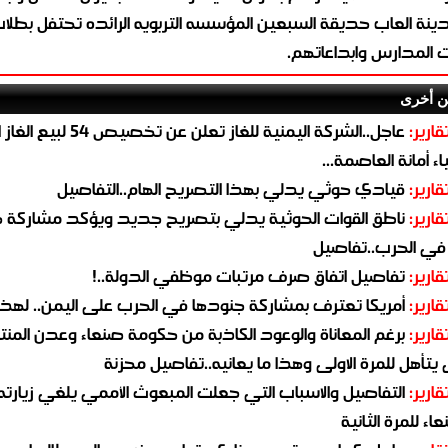
ينة العاب حديقة السبعين المؤسسه التربويه الرائده تحتفل بطلا
ت المدارس وابداعاتهم.
ن أخرى
قارير:
عاجل..الشركة اليمنية للغاز تعلن عن تخ
ء أمانة العاصمة...
قارير:
قيادي حوثي يدلي بهذا التصريح الهام..التفاصيل
قارير:
ناطق القوات الحوثية يدلي بتصريح جديد ويؤكد مشاركة 
 في الحرب..تفاصيل
قارير:
تفاصيل اتفاق صرف مرتبات موظفي الدولة..!
قارير:
أمريكا تعترف بمشاركة جنودها في الحرب على اليمن.. لهذا
قارير:
برغم المعاناة والوعود الكاذبة من حكومة صنعاء وعدن المن
يتأهل للمرة الاولى وهذا ما يعانيه..تفاصيل محزنة
قارير:
التفاصيل والاسباب التي جعلت المبعوث الأممي يلغي زيارته 
اء للمرة الثانية