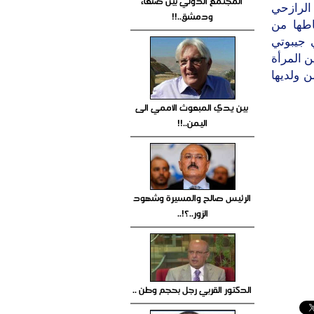
المجتمع الدولي بين صنعاء
الرازحي
ودمشق..!!
ام 2011م وبدأت نشاطها من
رع في جيبوتي
ن المرأة
ن ولديها
بين يدي المبعوث الأممي الى
اليمن..!!
الرئيس صالح والمسيرة وشهود
الزور..؟!..
الدكتور القربي رجل بحجم وطن ..