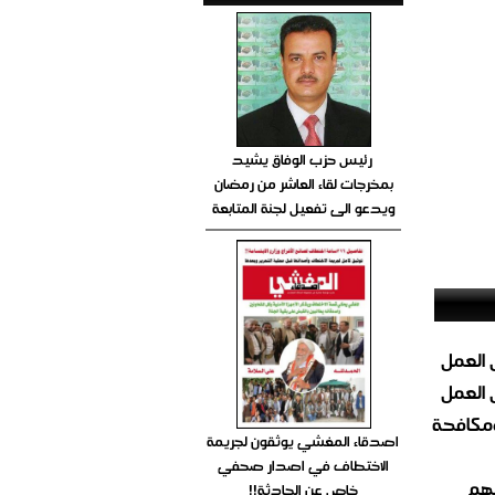
رئيس حزب الوفاق يشيد
بمخرجات لقاء العاشر من رمضان
ويدعو الى تفعيل لجنة المتابعة
 العمل
 العمل
ومكافحة
اصدقاء المغشي يوثقون لجريمة
الاختطاف في اصدار صحفي
ئهم
خاص عن الحادثة!!