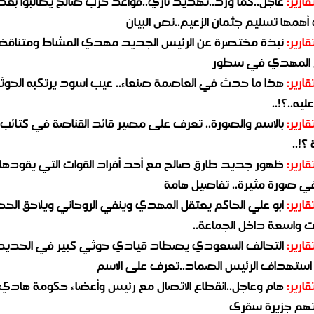
قارير:
عاجل..كما ورد..تهديد ناري..قواعد حزب صالح يطالبوا بعد
همها تسليم جثمان الزعيم..نص البيان
قارير:
نبذة مختصرة عن الرئيس الجديد مهدي المشاط ومتناق
 المهدي في سطور
قارير:
هذا ما حدث في العاصمة صنعاء.. عيب اسود يرتكبه الحوثي
يه..؟!..
قارير:
بالاسم والصورة.. تعرف على مصير قائد القناصة في كتائب
؟!..
قارير:
ظهور جديد طارق صالح مع أحد أفراد القوات التي يقودها
في صورة مثيرة.. تفاصيل هامة
قارير:
ابو علي الحاكم يعتقل المهدي وينفي الروحاني ويلاحق الح
 واسعة داخل الجماعة..
قارير:
التحالف السعودي يصطاد قيادي حوثي كبير في الحديد
استهداف الرئيس الصماد..تعرف على الاسم
قارير:
هام وعاجل..انقطاع الاتصال مع رئيس وأعضاء حكومة هادي
هم جزيرة سقرى