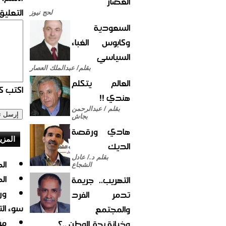
العصار
التعليق:
لحج نيوز
السعودية
وكابوس الغباء
السياسي
بقلم/ عبدالملك العصار
العالم يتكلم
اكتب كو
هندي !!
بقلم / عبدالرحمن
بجاش
هادي ورقصة
المزي
الديك
بقلم د./ عادل
ال
الشجاع
ال
التهريب.. جريمة
ور
تدمر الفرد
سوء ال
والمجتمع
مؤ
وخيانة بحق الوطن ..؟