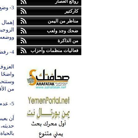
روائع العصار
3- وضع زوجك في آخر الأولويات
كاركتير
مناظر من اليمن
إهمال ز
الزوجية
ضحك وجد ولعب
ووضعه ف
من الذاكرة
فعاليات منظمات وأحزاب
4- رفض العلاقة الحميمة وإهمالها
العزوف
واضحًا
وستتحول
من الأف
5- عدم التفاهم
أن يعيش
حديثه،
بالحياة