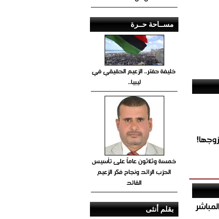
مســاحة حــرة
خليفة حفتر.. الزعيم الحقيقي في
ليبيا..
وجها!
خمسة وثلاثون عاماً على تأسيس
الحزب الرائد ونجاح فكر الزعيم
القائد
صيص 54 لبيع الغاز المباشر
بقلم أنثى