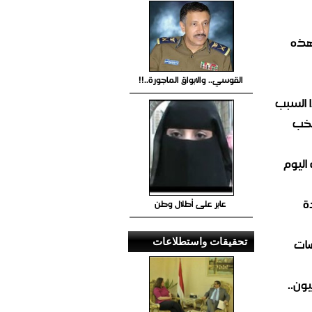
هذه
القوسي.. والابواق الماجورة..!!
 السبب
تخب
اليوم
ة
عابر على أطلال وطن
ضات
تحقيقات واستطلاعات
ون..