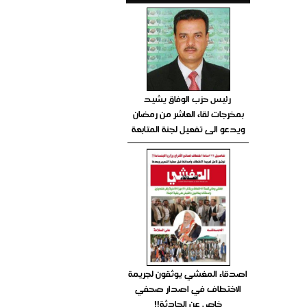
رئيس حزب الوفاق يشيد
بمخرجات لقاء العاشر من رمضان
ويدعو الى تفعيل لجنة المتابعة
اصدقاء المغشي يوثقون لجريمة
الاختطاف في اصدار صحفي
خاص عن الحادثة!!