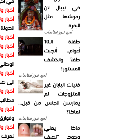
في احيا
في نيبال لأن
أخبار وت
رموشها مثل
أخبار وت
البقرة
الدولة
لحج نيوز/متابعات
أخبار وت
طفلة الـ10
أخبار وت
أعوام.. أنجبت
أخبار وت
طفلاً وانكشف
الوطني 
المستور!
أخبار وت
لحج نيوز/متابعات
الى صنع
فتيات اليابان غير
أخبار وت
المتزوجات لم
مطالب أ
يمارسن الجنس من قبل...
أخبار وت
لماذا؟
وفوارق
لحج نيوز/متابعات
أخبار وت
ماذا يعني
تعرف عل
وجود "نصف