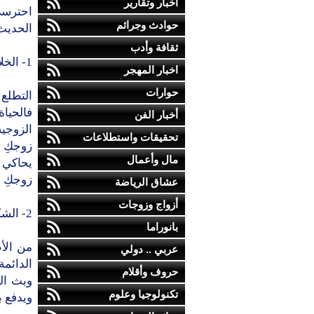
أخبار وتقارير
احترسي
حوادث وجرائم
الحديث
ثقافة وأدب
1- الخلاف الدائم على ميزانية المنزل
اخبار المهجر
حوارات
التطلع
فالحيا
أخبار الفن
الزوجية
تحقيقات واستطلاعات
زوجكِ 
مال وأعمال
يحاكي ا
زوجكِ لل
عشاق الرياضة
أزواج وزوجات
2- الشكاوى الدائمة
بانوراما
من الأ
عربي .. دولي
الدائمة
حروف وأقلام
وبث الط
تكنولوجيا وعلوم
ويدفع ب