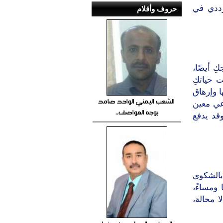
رددي في
حروف وأقلام
 أيضًا،
 حياتكِ
ا وإرهاق
الشعب اليمني الواحد صامد
عي معين
بوجه العواصف..
وقد يدفع
بالشكوى
 ومساءً،
ا محالة،