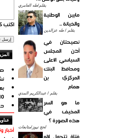
بقلم/طه العامري
مابين الوطنية
والخيانة ..
اكتب كو
بقلم / طه عزالدين
نصيحتان في
أذن المجلس
المزي
السياسي الأعلى
ومحافظ البنك
صف
المركزي بن
نشوة ا
همام
بع
بقلم / عبدالكريم المدي
10 نساء تفوقن على أزواجهن الرؤساء...بي
ما هو السر
دراسة: 3 أنواع
المخيف في
هذه الصورة ؟
عناوي
لحج نيوز/متابعات
أخبار وت
فتاة تتحول لإله