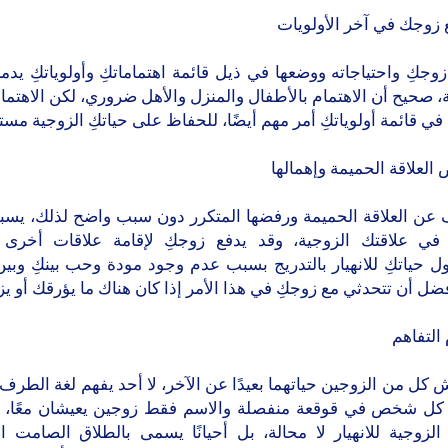
وجكِ واحتياجاته ووضعها في ذيل قائمة اهتماماتكِ وأولوياتكِ يدمر
، صحيح أن الاهتمام بالأطفال والمنزل والأهل ضروري، لكن الاهتما
ي قائمة أولوياتكِ أمر مهم أيضًا، للحفاظ على حياتكِ الزوجية مست
 عن العلاقة الحميمة ورفضها المتكرر دون سبب واضح لذلك، يسب
 في علاقتك الزوجية، وقد يدفع زوجكِ لإقامة علاقات أخرى ب
 حياتكِ للانهيار بالتدريج بسبب عدم وجود مودة وحب بينكِ وبين
ضل أن تتحدثي مع زوجكِ في هذا الأمر إذا كان هناك ما يؤرقك أو ي
 كل من الزوجين حياتهما بعيدًا عن الآخر، لا أحد يفهم لغة الطرف ا
 كل شخص في قوقعة منفصلة والاسم فقط زوجين يعيشان معًا، أ
 الزوجية للانهيار لا محالة، بل أحيانًا يسمى بالطلاق الصامت ا