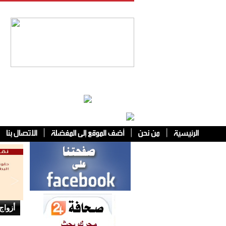
فئات أخرى
أزواج