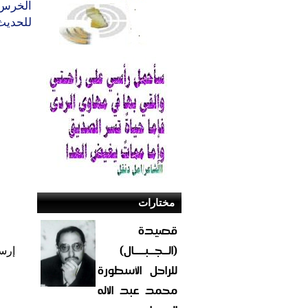
الخرس ا
للحديث 
مختارات
قصيدة
(الــجــبــــال)
إرس
للراحل الأسطورة
محمد عبد الاله