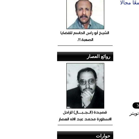
ا مجالًا
الشيخ أبو راس الحاسم للقضايا
الصعبة.!!.
روائع العصار
قصيدة (الــجــبــــال) للراحل
ويتر
الأسطورة محمد عبد الاله العصار
حوارات