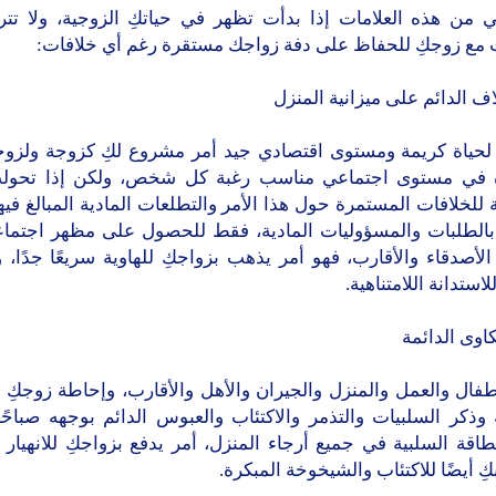
 من هذه العلامات إذا بدأت تظهر في حياتكِ الزوجية، ولا تت
 مع زوجكِ للحفاظ على دفة زواجك مستقرة رغم أي خلافات:
 لحياة كريمة ومستوى اقتصادي جيد أمر مشروع لكِ كزوجة ولزوجكِ
ة في مستوى اجتماعي مناسب رغبة كل شخص، ولكن إذا تحولت
 للخلافات المستمرة حول هذا الأمر والتطلعات المادية المبالغ فيه
بالطلبات والمسؤوليات المادية، فقط للحصول على مظهر اجتما
لأصدقاء والأقارب، فهو أمر يذهب بزواجكِ للهاوية سريعًا جدًا، 
استدانة اللامتناهية.
طفال والعمل والمنزل والجيران والأهل والأقارب، وإحاطة زوجكِ 
 وذكر السلبيات والتذمر والاكتئاب والعبوس الدائم بوجهه صباحًا
اقة السلبية في جميع أرجاء المنزل، أمر يدفع بزواجكِ للانهيار ل
كِ أيضًا للاكتئاب والشيخوخة المبكرة.