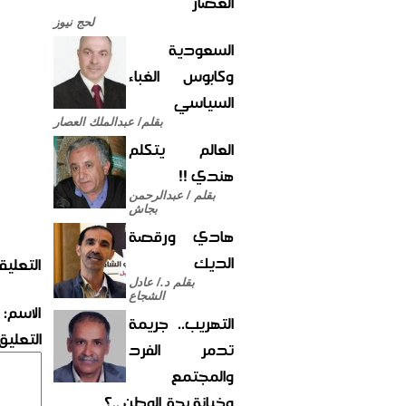
العصار
لحج نيوز
السعودية
وكابوس الغباء
السياسي
بقلم/ عبدالملك العصار
العالم يتكلم
هندي !!
بقلم / عبدالرحمن
بجاش
هادي ورقصة
الديك
التعليق
بقلم د./ عادل
الشجاع
الاسم:
التهريب.. جريمة
التعليق:
تدمر الفرد
والمجتمع
وخيانة بحق الوطن ..؟