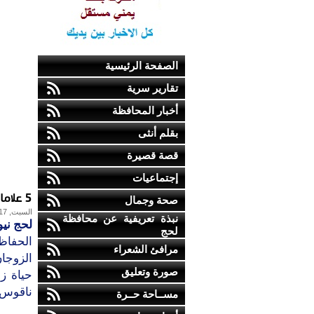
الصفحة الرئيسية
تقارير سرية
أخبار المحافظة
بقلم أنثى
قصة قصيرة
إجتماعيات
5 علامات تخبركِ بأن زواجكِ على وشك الانهيار
صحة وجمال
السبت, 17-ديسمبر-2016
نبذة تعريفية عن محافظة
لحج نيو
لحج
الحفاظ 
مرافئ الشعراء
الزوجا
صورة وتعليق
حياة ز
ناقوس خ
مســاحة حــرة