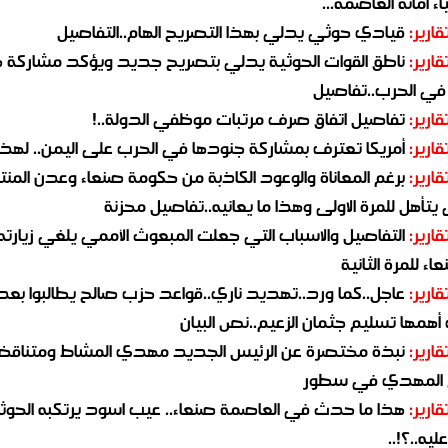
ء أمانة العاصمة...
قارير:
قيادي حوثي يدلي بهذا التصريح الهام..التفاصيل
قارير:
ناطق القوات الحوثية يدلي بتصريح جديد ويؤكد مشاركة 
 في الحرب..تفاصيل
قارير:
تفاصيل اتفاق صرف مرتبات موظفي الدولة..!
قارير:
أمريكا تعترف بمشاركة جنودها في الحرب على اليمن.. لهذا
قارير:
برغم المعاناة والوعود الكاذبة من حكومة صنعاء وعدن المن
يتأهل للمرة الاولى وهذا ما يعانيه..تفاصيل محزنة
قارير:
التفاصيل والاسباب التي جعلت المبعوث الأممي يلغي زيارته 
اء للمرة الثانية
قارير:
عاجل..كما ورد..تهديد ناري..قواعد حزب صالح يطالبوا بعد
همها تسليم جثمان الزعيم..نص البيان
قارير:
نبذة مختصرة عن الرئيس الجديد مهدي المشاط ومتناق
 المهدي في سطور
قارير:
هذا ما حدث في العاصمة صنعاء.. عيب اسود يرتكبه الحوثي
يه..؟!..