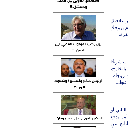
المجتمع الدولي بين صنعاء
ودمشق..!!
 علاقتكِ
م بزوجكِ
قرة.
بين يدي المبعوث الأممي الى
اليمن..!!
ب شرخًا
الخارج،
 زوجكِ..
الرئيس صالح والمسيرة وشهود
زعجك.
الزور..؟!..
لثاني أو
مر يدفع
الدكتور القربي رجل بحجم وطن ..
لناتج عن