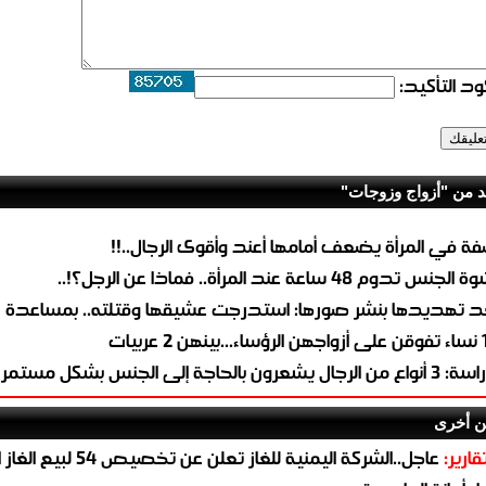
د التأكيد:
د من "أزواج وزوجات"
ة في المرأة يضعف أمامها أعند وأقوى الرجال..!!
لجنس تدوم 48 ساعة عند المرأة.. فماذا عن الرجل؟!..
د تهديدها بنشر صورها: استدرجت عشيقها وقتلته.. بمساعدة ز
نهن 2 عربيات
 من الرجال يشعرون بالحاجة إلى الجنس بشكل مستمر
ن أخرى
قارير:
عاجل..الشركة اليمنية للغاز تعلن عن تخ