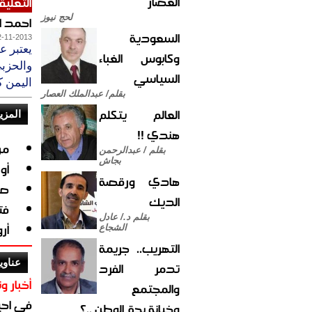
العصار
التعليق
لحج نيوز
احمد 
السعودية
2-11-2013
يعتبر ع
وكابوس الغباء
والحزب
السياسي
اليمن ك
بقلم/ عبدالملك العصار
العالم يتكلم
المزي
هندي !!
من
بقلم / عبدالرحمن
بجاش
أو
هادي ورقصة
صو
الديك
فتح
بقلم د./ عادل
أر
الشجاع
التهريب.. جريمة
عناوي
تدمر الفرد
أخبار وت
والمجتمع
في احيا
وخيانة بحق الوطن ..؟