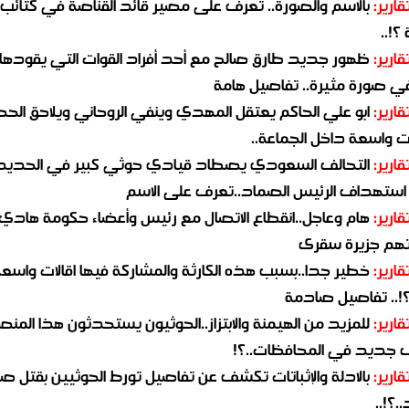
قارير:
بالاسم والصورة.. تعرف على مصير قائد القناصة في كتائب
؟!..
قارير:
ظهور جديد طارق صالح مع أحد أفراد القوات التي يقودها
في صورة مثيرة.. تفاصيل هامة
قارير:
ابو علي الحاكم يعتقل المهدي وينفي الروحاني ويلاحق الح
 واسعة داخل الجماعة..
قارير:
التحالف السعودي يصطاد قيادي حوثي كبير في الحديد
استهداف الرئيس الصماد..تعرف على الاسم
قارير:
هام وعاجل..انقطاع الاتصال مع رئيس وأعضاء حكومة هادي
هم جزيرة سقرى
قارير:
خطير جدا..بسبب هذه الكارثة والمشاركة فيها اقالات واسع
؟!.. تفاصيل صادمة
قارير:
للمزيد من الهيمنة والابتزاز..الحوثيون يستحدثون هذا المن
جديد في المحافظات..؟!
قارير:
بالادلة والإثباتات تكشف عن تفاصيل تورط الحوثيين بقتل صا
.؟!..