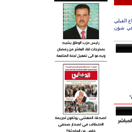
ع القبلي
 في شؤن
رئيس حزب الوفاق يشيد
بمخرجات لقاء العاشر من رمضان
ويدعو الى تفعيل لجنة المتابعة
"
اصدقاء المغشي يوثقون لجريمة
صيص 54 لبيع الغاز المباشر
الاختطاف في اصدار صحفي
خاص عن الحادثة!!