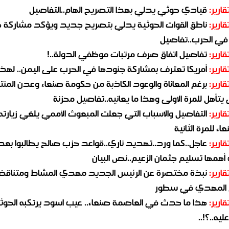
قارير:
قيادي حوثي يدلي بهذا التصريح الهام..التفاصيل
قارير:
ناطق القوات الحوثية يدلي بتصريح جديد ويؤكد مشاركة 
 في الحرب..تفاصيل
قارير:
تفاصيل اتفاق صرف مرتبات موظفي الدولة..!
قارير:
أمريكا تعترف بمشاركة جنودها في الحرب على اليمن.. لهذا
قارير:
برغم المعاناة والوعود الكاذبة من حكومة صنعاء وعدن المن
يتأهل للمرة الاولى وهذا ما يعانيه..تفاصيل محزنة
قارير:
التفاصيل والاسباب التي جعلت المبعوث الأممي يلغي زيارته 
اء للمرة الثانية
قارير:
عاجل..كما ورد..تهديد ناري..قواعد حزب صالح يطالبوا بعد
همها تسليم جثمان الزعيم..نص البيان
قارير:
نبذة مختصرة عن الرئيس الجديد مهدي المشاط ومتناق
 المهدي في سطور
قارير:
هذا ما حدث في العاصمة صنعاء.. عيب اسود يرتكبه الحوثي
يه..؟!..