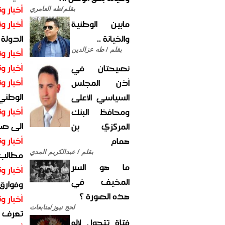
أخبار وت
بقلم/طه العامري
مابين الوطنية
أخبار وت
والخيانة ..
الدولة
بقلم / طه عزالدين
أخبار وت
أخبار وت
نصيحتان في
أخبار وت
أذن المجلس
الوطني 
السياسي الأعلى
أخبار وت
ومحافظ البنك
الى صنع
المركزي بن
أخبار وت
همام
مطالب أ
بقلم / عبدالكريم المدي
ما هو السر
أخبار وت
المخيف في
وفوارق
هذه الصورة ؟
أخبار وت
لحج نيوز/متابعات
تعرف عل
فتاة تتحول لإله