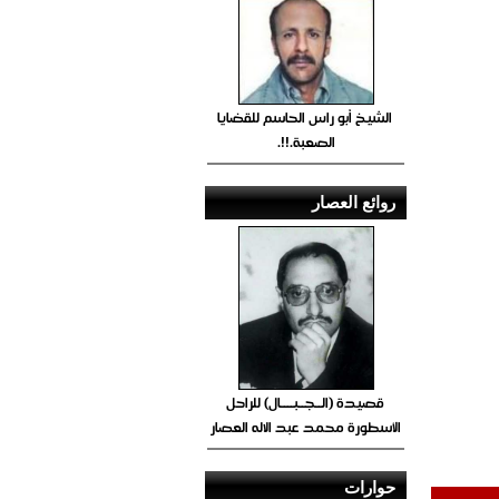
الشيخ أبو راس الحاسم للقضايا
الصعبة.!!.
روائع العصار
قصيدة (الــجــبــــال) للراحل
الأسطورة محمد عبد الاله العصار
حوارات