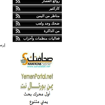
روائع العصار
كاركتير
مناظر من اليمن
ضحك وجد ولعب
من الذاكرة
فعاليات منظمات وأحزاب
إرس