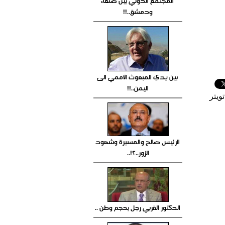
المجتمع الدولي بين صنعاء
ودمشق..!!
بين يدي المبعوث الأممي الى
اليمن..!!
ويتر
الرئيس صالح والمسيرة وشهود
الزور..؟!..
الدكتور القربي رجل بحجم وطن ..