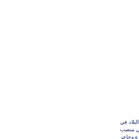
بلاد في
لي منصب
ة وحاجز