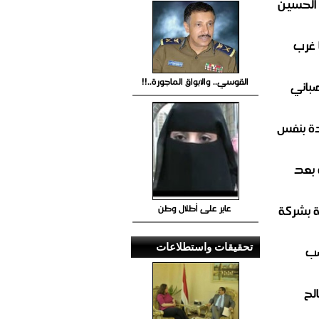
 الحسين
 غرب
القوسي.. والابواق الماجورة..!!
صباني
ة بنفس
 بعد
عابر على أطلال وطن
ة بشركة
تحقيقات واستطلاعات
صب
لح