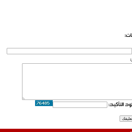
ات:
د التأكيد: