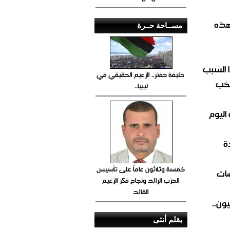
هذه
مســاحة حــرة
 السبب
خليفة حفتر.. الزعيم الحقيقي في
تخب
ليبيا..
اليوم
ة
خمسة وثلاثون عاماً على تأسيس
ضات
الحزب الرائد ونجاح فكر الزعيم
القائد
ون..
بقلم أنثى