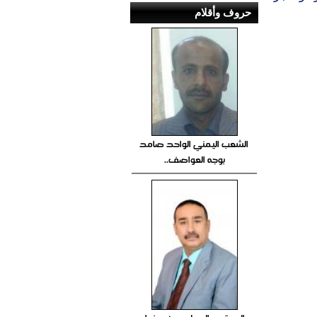
حروف وأقلام
الشعب اليمني الواحد صامد
بوجه العواصف..