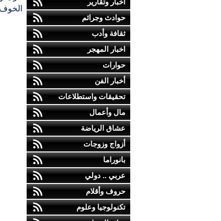
أخبار وتقارير
الخوف "
حوادث وجرائم
ثقافة وأدب
اخبار المهجر
حوارات
أخبار الفن
تحقيقات واستطلاعات
مال وأعمال
عشاق الرياضة
أزواج وزوجات
بانوراما
عربي .. دولي
حروف وأقلام
تكنولوجيا وعلوم