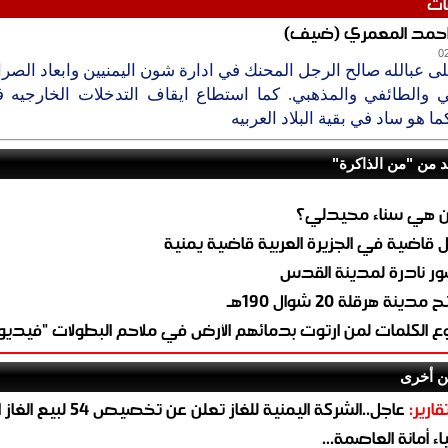
ات
احمد المعمري (ضيف)
0
لى عبالله صالح الرجل المحنك في ادارة شون اليمنيين وابعاد الصرا
ي والطائفي والمذهبي. كما استطاع ايقاف التدخلات الخارجيه
ما هو ساد في بقية البلاد العربيه
د من "من الذاكرة"
 هي سناء محيدلي؟
ل قاضية في الجزيرة العربية قاضية يمنية
ر نادرة لمدينة القدس
 مدينة هرقلة 20 شوال 190هـ
وع الكلمات لمن ارتوت بدمائهم الأرض في ملاحم البطولات "فيديو
ن أخرى
قارير:
عاجل..الشركة اليمنية للغاز تعلن عن تخ
ء أمانة العاصمة...