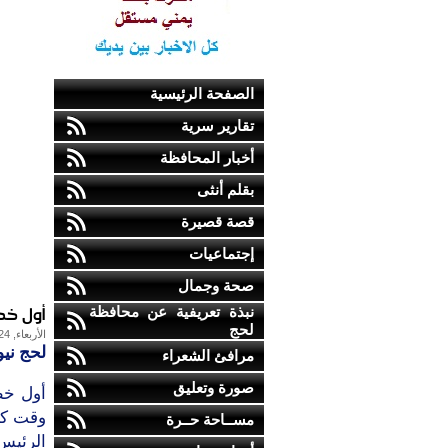
الصفحة الرئيسية
تقارير سرية
أخبار المحافظة
بقلم أنثى
قصة قصيرة
إجتماعيات
صحة وجمال
أول خط
نبذة تعريفية عن محافظة
لحج
الأربعاء, 24-مارس-2010
لحج نيو
مرافئ الشعراء
صورة وتعليق
أول خط
وقت كا
مســاحة حــرة
الرئيس