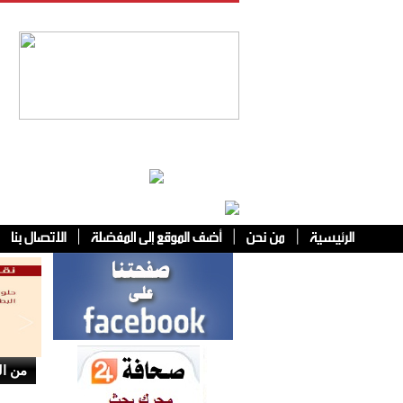
فئات أخرى
من ال