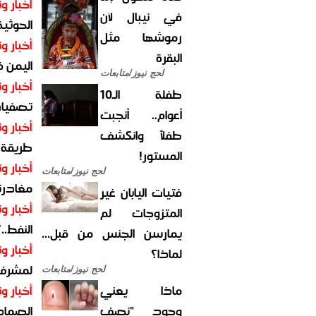
أخبار وت
في نيبال لأن
الحوثية 
رموشها مثل
أخبار وت
البقرة
اليمن 
لحج نيوز/متابعات
أخبار وت
طفلة الـ10
تصفيات
أعوام.. أنجبت
أخبار وت
طفلاً وانكشف
طريقة 
المستور!
أخبار وت
لحج نيوز/متابعات
مغادرت
فتيات اليابان غير
أخبار وت
المتزوجات لم
النفط..
يمارسن الجنس من قبل...
أخبار وت
لماذا؟
لمشرف 
لحج نيوز/متابعات
ماذا يعني
أخبار وت
وجود "نصف
الصماد.