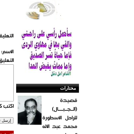
التعليق
الاسم:
التعليق:
مختارات
قصيدة
اكتب كو
(الــجــبــــال)
للراحل الأسطورة
محمد عبد الاله