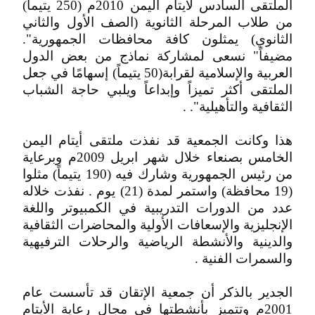
الملتقى السادس لأيتام اليمن 2010م (250 يتيماً)
من طلاب المرحلة الثانوية (الصف الأول والثاني
الثانوي) يمثلون كافة محافظات الجمهورية".
مضيفاً" نسعى لمشاركة نماذج من بعض الدول
العربية والإسلامية لقرابة(50 يتيماً) إسهامًا في جعل
الملتقى أكثر تميزاً وإبداعاً ويلبي حاجة الشباب
الثقافية والتأهيلية". .
هذا وكانت الجمعية قد نفذت ملتقى أيتام اليمن
الخامس بصنعاء خلال شهر ابريل 2009م وبرعاية
من رئيس الجمهورية وشارك فيه (190 يتيماً) مثلوا
(19 محافظة) واستمر لمدة (21) يوم . نفذت خلاله
عدد من الدورات التدريبية في الكمبيوتر واللغة
الإنجليزية والإسعافات الأولية والمحاضرات الثقافية
والدينية والأنشطة الرياضية والرحلات الترفيهية
والسمرات الفنية .
الجدير بالذكر أن جمعية الإتقان قد تأسست عام
2001م وتتميز بأنشطتها في مجال رعاية الأيتام