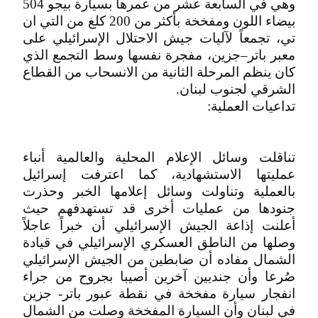
وهي في السابعة عشر من عمرها بسيارة بيجو 504
بيضاء اللون ومفخخة بأكثر من 200 كلغ من التي ان
تي، تجمعاً لآليات جيش الاحتلال الإسرائيلي على
معبر باتر–جزين، مفجرة نفسها وسط التجمع الذي
كان ينظم المرحلة الثانية من الانسحاب من القطاع
الشرقي لجنوب لبنان.
تداعيات العملية:
تناقلت وسائل الإعلام المحلية والعالمية أنباء
عمليتها الاستشهادية، كما اعترفت إسرائيل
بالعملية وتناولت وسائل إعلامها الخبر وحذرت
جنودها من عمليات أخرى قد تستهدفهم حيث
أعلنت إذاعة الجيش الإسرائيلي أن خبراً عاجلاً
وصلها من الناطق العسكري الإسرائيلي في قيادة
الشمال مفاده أن ضابطين من الجيش الإسرائيلي
صُرعا وأن جنديين آخرين أصيبا بجروح من جراء
انفجار سيارة مفخخة في نقطة عبور باتر- جزين
في لبنان وأن السيارة المفخخة وصلت من الشمال