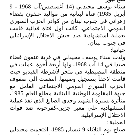
سناء يوسف محيدلي (14 أغسطس/آب 1968 - 9
أبريل 1985) فتاة لبنانية من مواليد عنقون بقضاء
زهراني في جنوب لبنان من كوادر الحزب السوري
القومي الاجتماعي. كانت أول فتاة فدائية قامت
بعملية استشهادية ضد جيش الاحتلال الإسرائيلي
في جنوب لبنان.
حياتها:
ولدت سناء يوسف محيدلي في قرية عنقون قضاء
صيدا في 14 آب 1968، ولها أربعة أخوة. عملت في
منطقة المصيطبة في متجر لأشرطة الفيديو حيث
قامت لاحقاً بتسجيل وصيتها. انضمت إلى صفوف
الحزب السوري القومي الاجتماعي العامل مع
جبهة المقاومة الوطنية اللبنانية مطلع العام 1985،
متأثرة بسيرة الشهيد وجدي الصايغ الذي نفذ عملية
استشهادية على معبر جزين-كفرحونة ضد قوات
الاحتلال الإسرائيلية.
العملية :
صباح يوم الثلاثاء 9 نيسان 1985، اقتحمت محيدلي