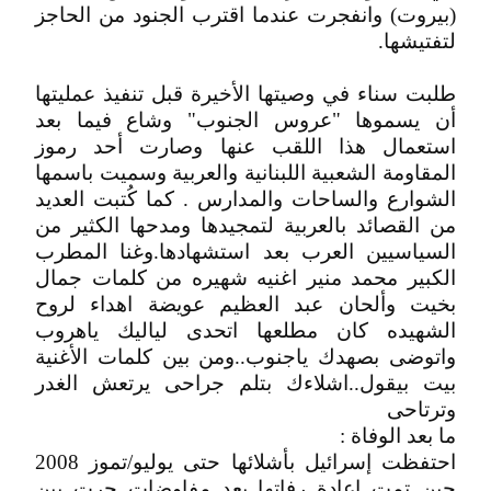
(بيروت) وانفجرت عندما اقترب الجنود من الحاجز
لتفتيشها.
طلبت سناء في وصيتها الأخيرة قبل تنفيذ عمليتها
أن يسموها "عروس الجنوب" وشاع فيما بعد
استعمال هذا اللقب عنها وصارت أحد رموز
المقاومة الشعبية اللبنانية والعربية وسميت باسمها
الشوارع والساحات والمدارس . كما كُتبت العديد
من القصائد بالعربية لتمجيدها ومدحها الكثير من
السياسيين العرب بعد استشهادها.وغنا المطرب
الكبير محمد منير اغنيه شهيره من كلمات جمال
بخيت وألحان عبد العظيم عويضة اهداء لروح
الشهيده كان مطلعها اتحدى لياليك ياهروب
واتوضى بصهدك ياجنوب..ومن بين كلمات الأغنية
بيت بيقول..اشلاءك بتلم جراحى يرتعش الغدر
وترتاحى
ما بعد الوفاة :
احتفظت إسرائيل بأشلائها حتى يوليو/تموز 2008
حين تمت إعادة رفاتها بعد مفاوضات جرت بين