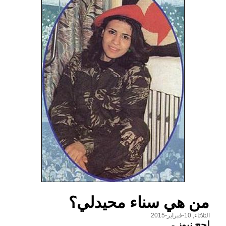
من هي سناء محيدلي؟
الثلاثاء, 10-فبراير-2015
لحج نيوز
-