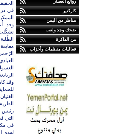
روائع العصار
الحقيقة
في درب
كاركتير
الممكن
مناظر من اليمن
ضحك وجد ولعب
تشكّلت
الطّلب
من الذاكرة
معايعة
فعاليات منظمات وأحزاب
الرّحم
العباد
العسول
الربايع
وقد كان
للحماية
الغثيان
الطريفي
رئيس مر
التي قد
في مكا
لهذه ال