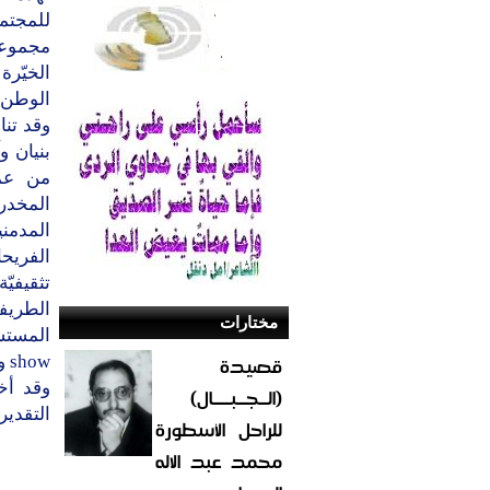
للمجتم
مجموعة
الخيّر
الوطن.
وقد تن
بنيان و
من عمي
المخدر
المدم
الفريح
تثقيفي
الطريفي
مختارات
قصيدة
show وفقرة بعنوان freeze mod قّدمته فرقة مؤسسة البيلسان للعمل الإنسانيّ.
وقد أخ
(الــجــبــــال)
التقدير
للراحل الأسطورة
محمد عبد الاله