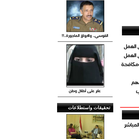
القوسي.. والابواق الماجورة..!!
 العمل
 العمل
ومكافحة
ئهم
ب
عابر على أطلال وطن
تحقيقات واستطلاعات
صيص 54 لبيع الغاز المباشر