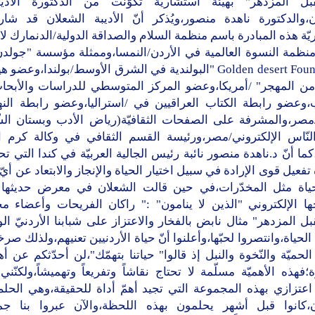
بل المزدهر" بهيئة استشاريّة تكوّنت من الدكتورة الأدي
ن،والدكتورة ناهدة منصور،ويُذكر أنّ الأديبة الشعلان قد ش
ّة هذه المبادرة باسم منظمة السلام والصداقة الدولية/الدنمارك لاسي
منظمة النسوة العالمية في الأردن/النمسا،وممثلة مؤسسة "جولد
Golden desert Foundation "البولندية في الشرق الأوسط/بولندا،وعض
 من المهجر" /أمريكا،وعضو المركز المتوسطي للدراسات والأبحا
،وعضو رابطة الكتاب العراقيين في /استراليا،وعضو رابطة النهر
ة/مصر،والمشرفة على الصفحات الثقافيّة(رياض الأدب وبستان الش
لنّاس الإلكتروني/مصر،ورئيسة القسم الثقافي في وكالة كرم الإخ
كما أنّ د.ناهدة منصور نائبة رئيس الجالية العربيّة في كندا التي ت
فعيل قوى الإرادة في سبيل اختيار الحياة والإنجاز والابتعاد عن أي
ياة مثل المخدّرات،في حين قالت الشعلان في معرض حديثها
جها الإلكتروني "الذين لا ينامون" :" راكان الفريحات وأعضاء م
ل المزدهر" مثال نابض بالفخار والاعتزاز على شبابنا الأردنيّ ال
 الحياة،وانتصروا لحبّها،وأعلنوا أنّ حياة الأردنيين تعنيهم،ولذلك صرخ
حميّة والنّخوة والنبل إذ قالوا" حياتنا بتهمّك"،لن أحدّثكم عن أه
ة؛فهذه الأهميّة مسلّمة لا تحتاج نقاشاً وتفريعاً وتهميشاً،ولكنّني
اعتزازي بهذه المجموعة التي تجيد أهمّ أداة للحقيقة،وهي الحلم
،كانوا قبل أشهر يحلمون بهذه اللحظة،والآن عبروا بنا جمي