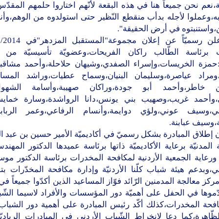
،نعم نحن جميعاً هنا في هذه البقعة لأنّهم اختاروا حلمهم المقدّ
ه،وعملوا لأجله بدأب منقطع النّظير حتى استولدوه من الوهم،وأن
،واستنبتوه في أرض الحقيقة".
 برئاسة الطّالب راكان الفريحات،وعضويّة تأسيسيّة من 
ة:حمزة الخريسات،وإسراء الصفدي،وشيهان حلاحلة،وأحمد مشاقب
،ومراد عياصرة،وسليمان البنيان،وسماح عطيات،وراشد المساع
ن خاطر،وأحمد أبو جودة،وراكان صهيبة،وأسامة الشهوان
ي،وأحمد غريب،وصهيب بني يونس،دانا الرواشدة،وسارة خمايس
ي،وسيف عوني،ولؤي دوايمة،وأنسام الرفاعي،وعمر الربابع
ة،وسيف عبابنة.
 إطلاق المبادرة بشكل رسميّ في أكاديميّة الأمير حسين بن عبد الل
 المدنيّة برعاية الأكاديميّة ذاتها برئاسة عميدها الدكتور المه
 ورعاية الجمعية الأردنية لمكافحة المخدرات برئاسة الدكتور مو
،وبدعم هيئة شباب كلّنا الأردنيّة وإدارة مكافحة المخدّرات ب
كز معالجة المدمنين الرّائد فوّاز المساعيد الذين أكدّوا جميعاً في
ّموها في الحفل على أهميّة دور المؤسسات والأفراد لاسيما الشّ
فحة المخدرات،كذلك أكّد رئيس المبادرة على أهمية دور الشباب 
ظّاهرة،كما دعا لانخراط الشّباب الأردني في المبادرات الرياديّة ا