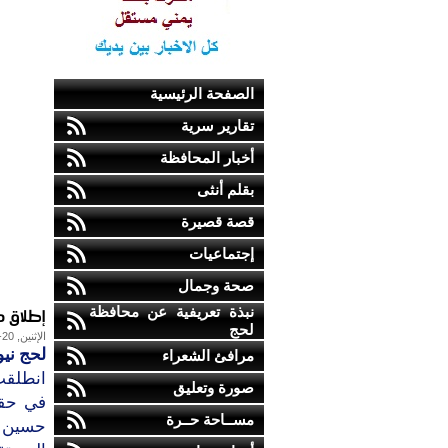
الصفحة الرئيسية
تقارير سرية
أخبار المحافظة
بقلم أنثى
قصة قصيرة
إجتماعيات
صحة وجمال
إطلاق 
نبذة تعريفية عن محافظة
لحج
الإثنين, 20-أكتوبر-2014
لحج نيو
مرافئ الشعراء
انطلقت 
صورة وتعليق
في حقول
مســاحة حــرة
حسين ب