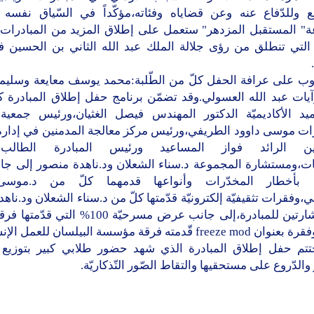
ع وللدّفاع عنه وعن قضاياه وفئاته،مؤكّداً في السّياق نفسه 
" المستقبل المزدهر" ستعمل على إطلاق المزيد من المبادرات الإ
ة التي تنطلق من رؤى جلالة الملك عبد الله الثاني بن الحسين 
اوب على عرافة الحفل كلّ من الطّلبة:محمد يوسف معايعة وسليم
آيات عبد الله العسولي.وقد تضمّن برنامج حفل إطلاق المبادرة ك
د الأكاديميّة الدكتور المهندس فيصل الغثيان،ورئيس جمعية
ات موسى داوود الطريفي،ورئيس مركز معالجة المدمنين في إدارة
نين الرائد فواز المساعيد ورئيس المبادرة الطالب
ات،ومستشارة المجموعة د.سناء الشعلان ود.ناهدة منصور إلى جا
ّة بأخطار المخدّرات وأنواعها قدمهما كلّ من د.موسى
،وفقرات تثقيفيّة إلكترونيّة قدّمتها كلّ من د.سناء الشعلان ود.ناه
تتم حفل إطلاق المبادرة الذي شهد حضور طلابي كبير بتوزيع
 والدّروع على مستحقيها والتقاط الصّور التّذكاريّة.