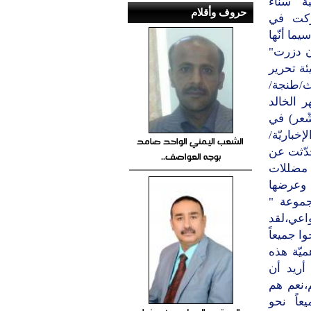
بة سناء
حروف وأقلام
اركت في
ما أنّها
ن دزرت"
و هيئة تحرير
ث/طنجة/
 الخالد
ّعر) في
باريّة/
الشعب اليمني الواحد صامد
حدّثت عن
بوجه العواصف..
ّ مضللات
 وعرضها
جموعة "
واعي،لقد
وا جميعاً
ميّة هذه
 أريد أن
،نعم هم
عاً نحو