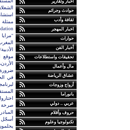
المستق
أخبار وتقارير
الشعلا
حوادث وجرائم
استشاري
ثقافة وأدب
ممثلة 
اخبار المهجر
"مرايا
حوارات
المغرب
أخبار الفن
الأدبي
موقع ا
تحقيقات واستطلاعات
الأردن،
مال وأعمال
ضرورة ت
عشاق الرياضة
في الح
لبرنام
أزواج وزوجات
المستقب
بانوراما
اختاروا
عربي .. دولي
صرخة ال
المبادر
حروف وأقلام
أسجّل 
تكنولوجيا وعلوم
يحلمون