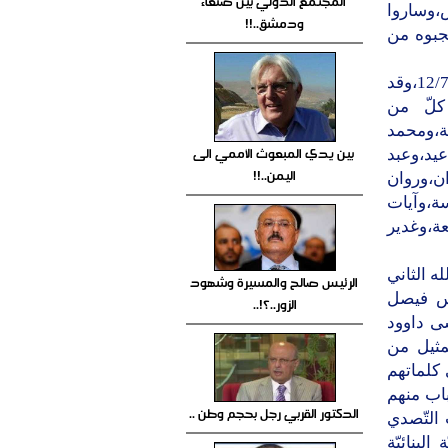
المجتمع الدولي بين صنعاء
س،وساروا
ودمشق..!!
جبوه من
وقد أُعلن رسميّاً عن إعلان مجموعة"المستقبل المزدهر"في 12/7/2014،وقد
كلّ من
ة،ومحمد
بين يدي المبعوث الأممي الى
يد،وعبد
اليمن..!!
،وروان
ة،وآيات
ة،وغدير
ه الثاني
الرئيس صالح والمسيرة وشهود
ندس فيصل
الزور..؟!..
سى داوود
تمثيل من
 كلماتهم
باب منهم
الدكتور القربي رجل بحجم وطن ..
التّصدي
لبنائيّة