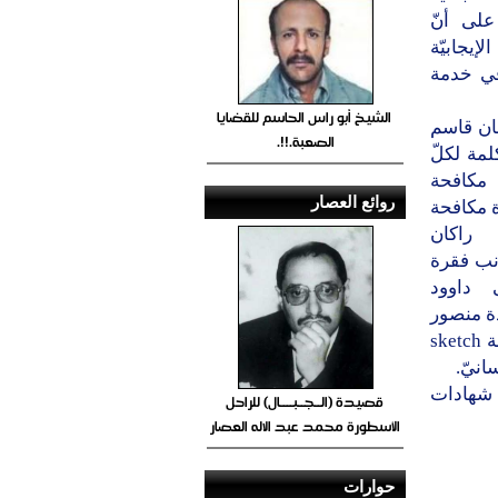
على أنّ
يجابيّة
في خدمة
الشيخ أبو راس الحاسم للقضايا
ان قاسم
الصعبة.!!.
لمة لكلّ
 مكافحة
روائع العصار
 مكافحة
 راكان
نب فقرة
 داوود
دة منصور
المستشارتين للمبادرة،إلى جانب عرض مسرحيّة 100% التي قدّمتها فرقة sketch
 شهادات
قصيدة (الــجــبــــال) للراحل
الأسطورة محمد عبد الاله العصار
حوارات