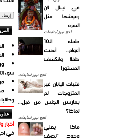
اكتب كو
في نيبال لأن
رموشها مثل
البقرة
المزي
لحج نيوز/متابعات
طفلة الـ10
ال
أعوام.. أنجبت
ال
طفلاً وانكشف
ور
المستور!
سوء ال
لحج نيوز/متابعات
مؤ
فتيات اليابان غير
مد
المتزوجات لم
وطالبا
يمارسن الجنس من قبل...
لماذا؟
عناوي
لحج نيوز/متابعات
أخبار وت
ماذا يعني
في احيا
وجود "نصف