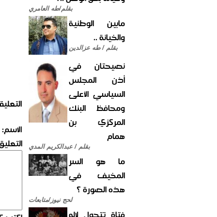
بقلم/طه العامري
مابين الوطنية
والخيانة ..
بقلم / طه عزالدين
نصيحتان في
أذن المجلس
السياسي الأعلى
التعليق
ومحافظ البنك
المركزي بن
الاسم:
همام
التعليق:
بقلم / عبدالكريم المدي
ما هو السر
المخيف في
هذه الصورة ؟
لحج نيوز/متابعات
فتاة تتحول لإله