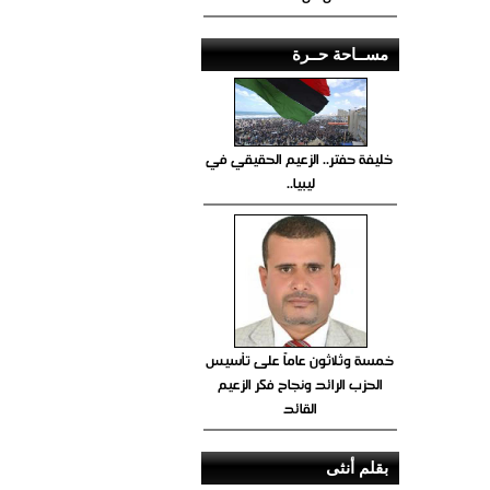
مســاحة حــرة
خليفة حفتر.. الزعيم الحقيقي في
ليبيا..
خمسة وثلاثون عاماً على تأسيس
الحزب الرائد ونجاح فكر الزعيم
القائد
بقلم أنثى