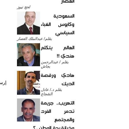
العصار
لحج نيوز
السعودية
وكابوس الغباء
السياسي
بقلم/ عبدالملك العصار
العالم يتكلم
هندي !!
بقلم / عبدالرحمن
بجاش
هادي ورقصة
الديك
إرس
بقلم د./ عادل
الشجاع
التهريب.. جريمة
تدمر الفرد
والمجتمع
وخيانة بحق الوطن ..؟