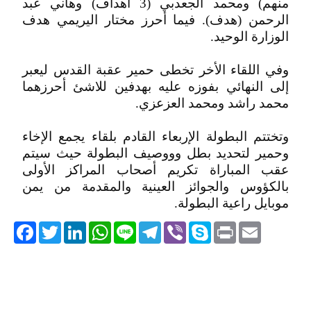
منهم) ومحمد الجعدبي (3 أهداف) وهاني عبد
الرحمن (هدف). فيما أحرز مختار اليريمي هدف
الوزارة الوحيد.
وفي اللقاء الأخر تخطى حمير عقبة القدس ليعبر
إلى النهائي بفوزه عليه بهدفين للاشئ أحرزهما
محمد راشد ومحمد العزعزي.
وتختتم البطولة الإربعاء القادم بلقاء يجمع الإخاء
وحمير لتحديد بطل وووصيف البطولة حيث سيتم
عقب المباراة تكريم أصحاب المراكز الأولى
بالكؤوس والجوائز العينية والمقدمة من يمن
موبايل راعية البطولة.
acebook
Twitter
LinkedIn
WhatsApp
Line
Telegram
Viber
Skype
Print
Email