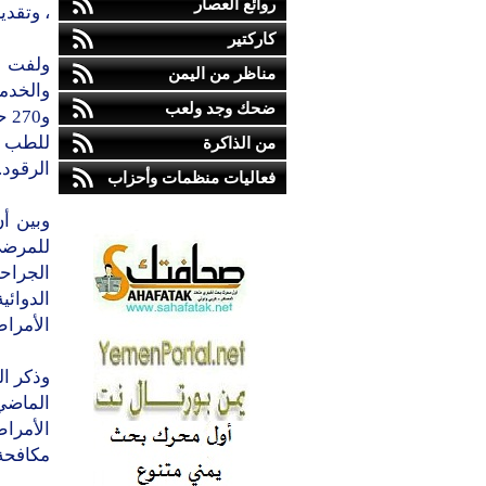
روائع العصار
، وتقدي
كاركتير
ولفت ا
مناظر من اليمن
ضحك وجد ولعب
و0
من الذاكرة
الرقود.
فعاليات منظمات وأحزاب
وبين أ
الجراح
الأمراض
وذكر ال
مكافحة مر