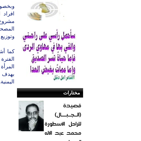
وبخصوص
افراد 
مشروع 
المصحف 
وتوزيع
كما أش
المرأة
بهدف ا
اليمنية.
مختارات
قصيدة
(الــجــبــــال)
للراحل الأسطورة
محمد عبد الاله