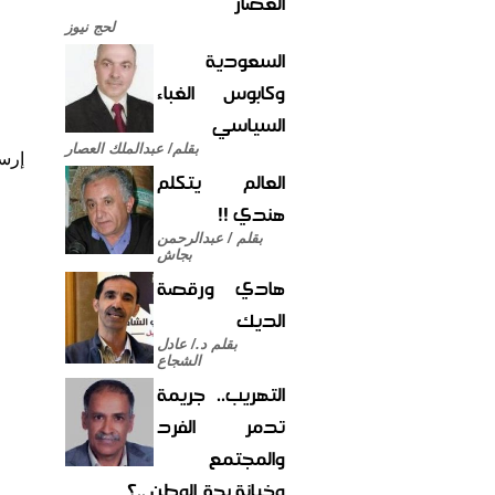
العصار
لحج نيوز
السعودية
وكابوس الغباء
السياسي
بقلم/ عبدالملك العصار
إرس
العالم يتكلم
هندي !!
بقلم / عبدالرحمن
بجاش
هادي ورقصة
الديك
بقلم د./ عادل
الشجاع
التهريب.. جريمة
تدمر الفرد
والمجتمع
وخيانة بحق الوطن ..؟