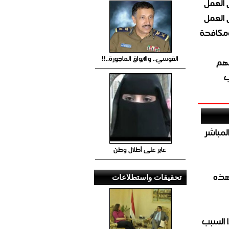
 العمل
 العمل
ومكافحة
القوسي.. والابواق الماجورة..!!
ئهم
ب
صيص 54 لبيع الغاز المباشر
عابر على أطلال وطن
هذه
تحقيقات واستطلاعات
 السبب