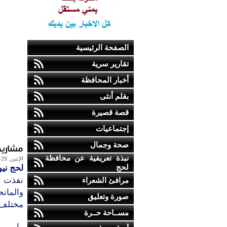
الصفحة الرئيسية
تقارير سرية
أخبار المحافظة
بقلم أنثى
قصة قصيرة
إجتماعيات
صحة وجمال
مشاريع 
نبذة تعريفية عن محافظة
الإثنين, 29-يوليو-2013
لحج
لحج نيو
نفذت ج
مرافئ الشعراء
صورة وتعليق
مختلف 
مســاحة حــرة