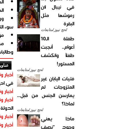
ال
في نيبال لأن
ال
رموشها مثل
ور
البقرة
سوء ال
لحج نيوز/متابعات
مؤ
طفلة الـ10
مد
أعوام.. أنجبت
وطالبا
طفلاً وانكشف
المستور!
عناوي
لحج نيوز/متابعات
أخبار وت
فتيات اليابان غير
في احيا
المتزوجات لم
أخبار وت
يمارسن الجنس من قبل...
أخبار وت
لماذا؟
الدولة
لحج نيوز/متابعات
أخبار وت
ماذا يعني
أخبار وت
وجود "نصف