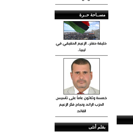
مســاحة حــرة
خليفة حفتر.. الزعيم الحقيقي في
ليبيا..
خمسة وثلاثون عاماً على تأسيس
الحزب الرائد ونجاح فكر الزعيم
القائد
بقلم أنثى