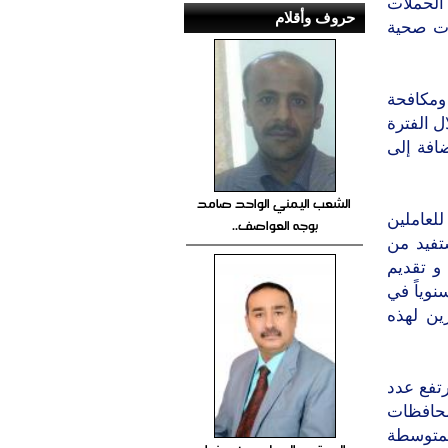
 الحملات
حروف وأقلام
ات صحية
ومكافحة
ل الفترة
جالات إضافة إلى
الشعب اليمني الواحد صامد
عاملين
بوجه العواصف..
رباً ومتدربة في مختلف المجالات ، و300 مستفيد من
 اللاجئين، و تقديم
لاجئ صومالي سنوياً في
ورين لهذه
 712 يتيماً ويتيمة ليرتفع عدد
ة في جميع محافظات
عاهد المتوسطة