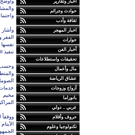
وأوضح ت
أخبار وتقارير
والمشا
حوادث وجرائم
واجتماع
ثقافة وأدب
وأشار 
اخبار المهجر
الفقر و
حوارات
أخبار الفن
تنفيذ 18مشروعاً في مختلف المجالات الدينية والخدمية.
تحقيقات واستطلاعات
وحسب ا
مال وأعمال
عشاق الرياضة
أزواج وزوجات
بانوراما
المراكز
عربي .. دولي
حروف وأقلام
تكنولوجيا وعلوم