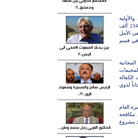
المجتمع الدولي بين صنعاء
ودمشق..!!
الأولية
والخدمات الطبية التخصصية من خلال 28 مرفقاً صحياً استفاد منه نحو 234 ألف
فى الأمل
فسي خلال الفترة نفسها نحو 16 الف حالة منهم الف و 775 في قسم
بين يدي المبعوث الأممي الى
اليمن..!!
لمجانية
وع المخيمات
الكفالة
ج مجاناً لذوي
الرئيس صالح والمسيرة وشهود
الزور..؟!..
رة العام
نشاطاً في مجال مكافحة
 574 حالة، وكذا تنفيذ مشروع
الدكتور القربي رجل بحجم وطن ..