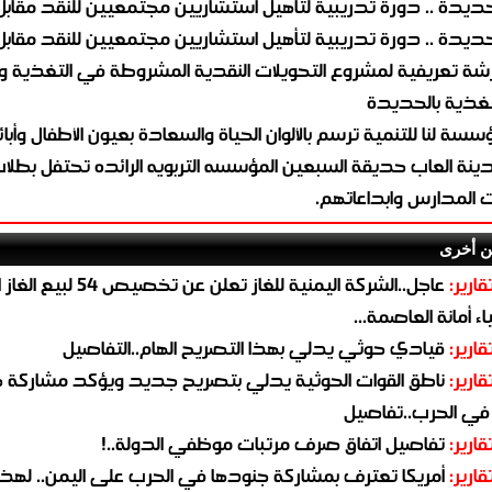
حديدة .. دورة تدريبية لتأهيل استشاريين مجتمعيين للنقد مقابل
حديدة .. دورة تدريبية لتأهيل استشاريين مجتمعيين للنقد مقابل
شة تعريفية لمشروع التحويلات النقدية المشروطة في التغذية 
تغذية بالحديدة
سسة لنا للتنمية ترسم بالألوان الحياة والسعادة بعيون الأطفال وأبا
ينة العاب حديقة السبعين المؤسسه التربويه الرائده تحتفل بطلا
ت المدارس وابداعاتهم.
ن أخرى
قارير:
عاجل..الشركة اليمنية للغاز تعلن عن تخ
ء أمانة العاصمة...
قارير:
قيادي حوثي يدلي بهذا التصريح الهام..التفاصيل
قارير:
ناطق القوات الحوثية يدلي بتصريح جديد ويؤكد مشاركة 
 في الحرب..تفاصيل
قارير:
تفاصيل اتفاق صرف مرتبات موظفي الدولة..!
قارير:
أمريكا تعترف بمشاركة جنودها في الحرب على اليمن.. لهذا