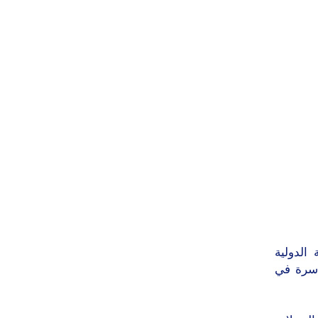
الدولية
لات الاغاثية لأكثر من 406 الاف أسرة في