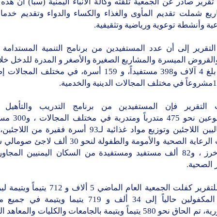
قرير صادر عن الجمعية تلقته وكالة الأنباء اليمنية (سبأ) أن هذه
ريع شملت تقديم المأوى والغذاء والكساء والدواء وتقديم خدم
ية وأنشطة توعوية ورياضية وتثقيفية.
التقرير إلى أن عدد المستفيدين من برنامج التنمية المستدامة 
القروض الميسرة والمشاريع الصغيرة والأصغر و المدرة للدخل خلا
نفسها بلغ 4 آلاف و398 مستفيداً، و 159 أسرة، في مختلف الم
لتقرير فإن المستفيدين من برنامج التدريب والتأهيل لل
والمتطوعين نحو 475 متد
الصوماليين اللاجئين وتوزيع مواد غذائية لـ93 أسرة فقيرة من
خدمات الرعاية الصحية والأمومة والطفولة لنحو 30 ألف 
مخيم خرز ، و82 ألف مستفيد ومستفيدة من السكان اليمنيين المجا
 الصحية.
ووفقاً للتقرير كفلت الجمعية العام الماضي 5 ألاف و
الأيتام المكفولين حالياً إلى 34 ألف و 719 يتيما ويتيم
الجمهورية، تم الحاق نحو 580 يتيماً ويتيمة بالجامعات والكليات والم