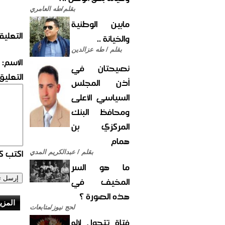
بقلم/طه العامري
مابين الوطنية
التعليق
والخيانة ..
بقلم / طه عزالدين
الاسم:
نصيحتان في
التعليق:
أذن المجلس
السياسي الأعلى
ومحافظ البنك
المركزي بن
همام
اكتب كو
بقلم / عبدالكريم المدي
ما هو السر
المخيف في
هذه الصورة ؟
المزي
لحج نيوز/متابعات
فتاة تتحول لإله