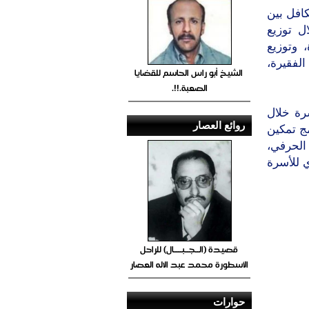
افل بين
ل توزيع
 وتوزيع
الفقيرة،
الشيخ أبو راس الحاسم للقضايا
الصعبة.!!.
رة خلال
روائع العصار
برنامج تمكين
الحرفي،
 للأسرة
قصيدة (الــجــبــــال) للراحل
الأسطورة محمد عبد الاله العصار
حوارات