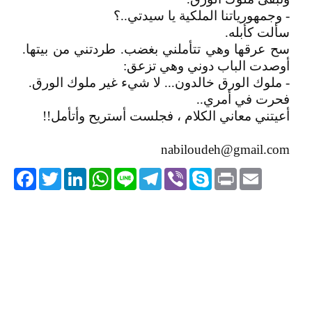
- وجمهورياتنا الملكية يا سيدتي..؟
سألت كأبله.
سح عرقها وهي تتأملني بغضب. طردتني من بيتها.
أوصدت الباب دوني وهي تزعق:
- ملوك الورق خالدون... لا شيء غير ملوك الورق.
فحرت في أمري..
أعيتني معاني الكلام ، فجلست أستريح وأتأمل!!
nabiloudeh@gmail.com
acebook
Twitter
LinkedIn
WhatsApp
Line
Telegram
Viber
Skype
Print
Email