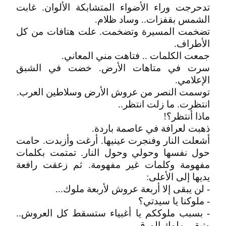
تدحرجت وراء الأضواء المتشابكة الألوان. غابت
الشمس بقفزات.. وساد ظلام.
تضخمت المسيرة وتضخمت. علت هتافات من كل
الأطراف.
جمعت الكلمات .. فتاهت مني المعاني.
سرت في متاهات الأرض. خضت في الشبق
الإعلامي.
توسمت النصر من عروش الأرض وسلاطين العرب.
انتظرت. ما زلت انتظر..
ماذا أنتظر؟!
ذهبت لعرافة في عاصمة باردة.
أشعلت النار وفنجرت عينيها. أرغت وأزبدت. حامت
حول نفسها وحولي وحول النار. تمتمت بكلمات
مفهومة وكلمات غير مفهومة. ثم زعقت رافعة
يديها إلى الأعلى:
- لن يبقى إلا أربعة عروش لأربعة ملوك...
- ملوكنا يا سيدتي؟
- بسبب ملوككم يا أغبياء ستسقط كل العروش..
وتبقى ملوك الورق.