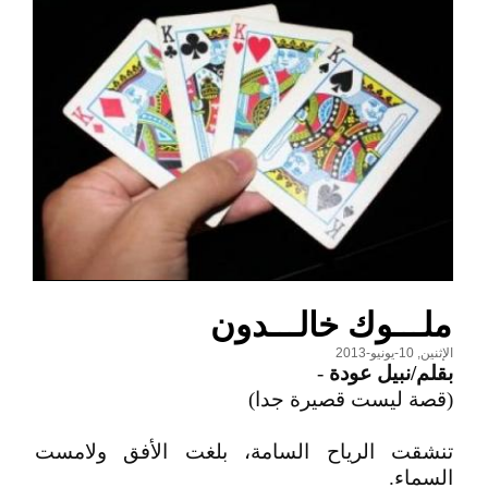
ملـــوك خالـــدون
الإثنين, 10-يونيو-2013
بقلم/نبيل عودة
-
(قصة ليست قصيرة جدا)
تنشقت الرياح السامة، بلغت الأفق ولامست
السماء.