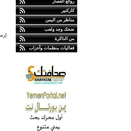
روائع العصار
كاركتير
مناظر من اليمن
ضحك وجد ولعب
إرس
من الذاكرة
فعاليات منظمات وأحزاب