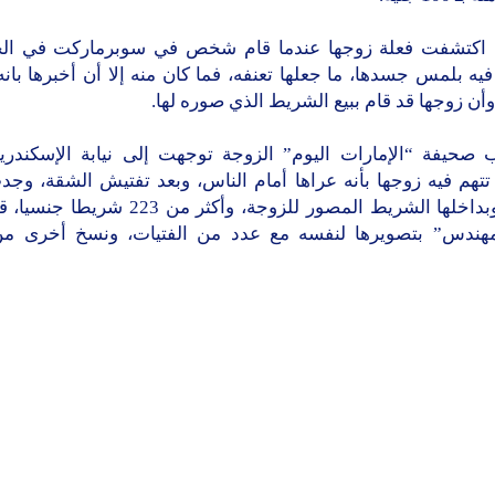
 اكتشفت فعلة زوجها عندما قام شخص في سوبرماركت في ال
ه بلمس جسدها، ما جعلها تعنفه، فما كان منه إلا أن أخبرها بان
وأن زوجها قد قام ببيع الشريط الذي صوره لها.
صحيفة “الإمارات اليوم” الزوجة توجهت إلى نيابة الإسكندرية
تهم فيه زوجها بأنه عراها أمام الناس، وبعد تفتيش الشقة، وجدت
فيديو وبداخلها الشريط المصور للزوجة، وأكثر من 23
هندس” بتصويرها لنفسه مع عدد من الفتيات، ونسخ أخرى م