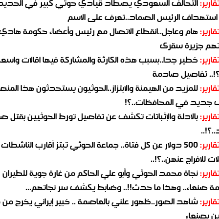
قارير:
التحالف السعودي يصطاد قيادي حوثي كبير في الحديد
استهداف الرئيس الصماد..تعرف على الاسم
قارير:
هام وعاجل..انقطاع الاتصال مع رئيس وأعضاء حكومة هادي
هم جزيرة سقرى
قارير:
خطير جدا..بسبب هذه الكارثة والمشاركة فيها اقالات واسع
؟!.. تفاصيل صادمة
قارير:
للمزيد من الهيمنة والابتزاز..الحوثيون يستحدثون هذا المن
جديد في المحافظات..؟!
قارير:
بالادلة والإثباتات تكشف عن تفاصيل تورط الحوثيين بقتل صا
.؟!..
قارير:
500 دولار عن كل فتاة.. جماعة الحوثي تبتز أقارب الناشطات
ات للافراج عنهن..؟!..
قارير:
نجاة محمد الحوثي وأبو علي الحاكم من غارة جوية للطيران
مة صنعاء.. وهذا ما حدث!!.. وضابط يكشف سر نجاتهم...
قارير:
شاهد الصور..ظهور علني بالعاصمة .. خبير إيراني يخرج من 
ن بصنعاء