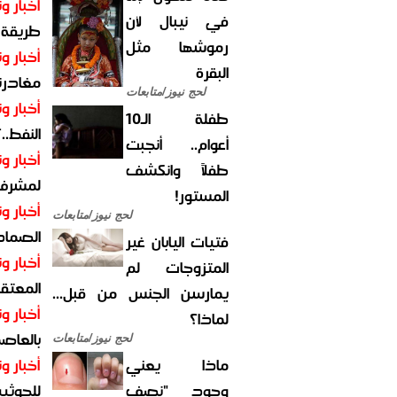
أخبار وت
في نيبال لأن
طريقة 
رموشها مثل
أخبار وت
البقرة
مغادرت
لحج نيوز/متابعات
أخبار وت
طفلة الـ10
النفط..
أعوام.. أنجبت
أخبار وت
طفلاً وانكشف
لمشرف 
المستور!
أخبار وت
لحج نيوز/متابعات
الصماد.
فتيات اليابان غير
أخبار وت
المتزوجات لم
المعتقل
يمارسن الجنس من قبل...
أخبار وت
لماذا؟
بالعاص
لحج نيوز/متابعات
ماذا يعني
أخبار وت
وجود "نصف
للحوثيي