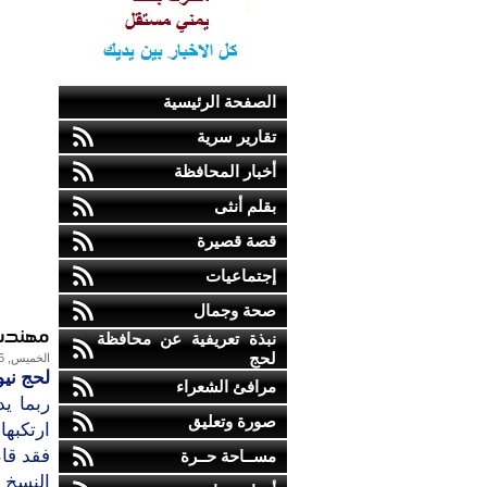
الصفحة الرئيسية
تقارير سرية
أخبار المحافظة
بقلم أنثى
قصة قصيرة
إجتماعيات
صحة وجمال
مهندس م
نبذة تعريفية عن محافظة
لحج
الخميس, 16-مايو-2013
لحج نيو
مرافئ الشعراء
ربما ي
صورة وتعليق
ارتكبها
فقد قا
مســاحة حــرة
النسخ منه بـ