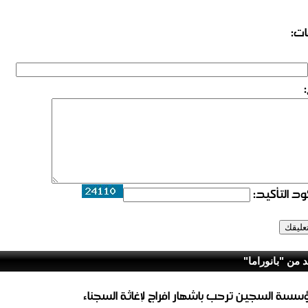
ات:
د التأكيد:
د من "بانوراما"
سسة السجين ترحب باشهار افراج لإغاثة السجناء