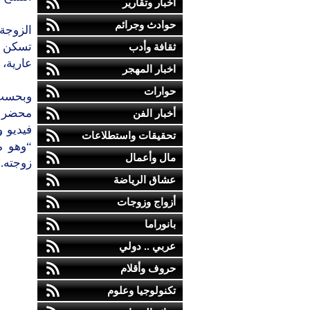
أخبار وتقارير
حوادث وجرائم
الزوجة
تسكن في
ثقافة وأدب
عارية، 
اخبار المهجر
حوارات
وبحسب 
محضر ت
أخبار الفن
تحقيقات واستطلاعات
“وهو م
مال وأعمال
زوجته.
عشاق الرياضة
أزواج وزوجات
بانوراما
عربي .. دولي
حروف وأقلام
تكنولوجيا وعلوم