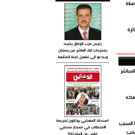
صلاة
ئزة
رئيس حزب الوفاق يشيد
بمخرجات لقاء العاشر من رمضان
ويدعو الى تفعيل لجنة المتابعة
صيص 54 لبيع الغاز المباشر
هذه
اصدقاء المغشي يوثقون لجريمة
 السبب
الاختطاف في اصدار صحفي
تخب
خاص عن الحادثة!!