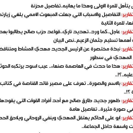
يتأهل للمرة الاولى وهذا ما يعانيه..تفاصيل محزنة
قارير:
التفاصيل والاسباب التي جعلت المبعوث الأممي يلغي زيارته 
اء للمرة الثانية
قارير:
عاجل..كما ورد..تهديد ناري..قواعد حزب صالح يطالبوا بعد
همها تسليم جثمان الزعيم..نص البيان
قارير:
نبذة مختصرة عن الرئيس الجديد مهدي المشاط ومتناق
 المهدي في سطور
قارير:
هذا ما حدث في العاصمة صنعاء.. عيب اسود يرتكبه الحوثي
يه..؟!..
قارير:
بالاسم والصورة.. تعرف على مصير قائد القناصة في كتائب
؟!..
قارير:
ظهور جديد طارق صالح مع أحد أفراد القوات التي يقودها
في صورة مثيرة.. تفاصيل هامة
قارير:
ابو علي الحاكم يعتقل المهدي وينفي الروحاني ويلاحق الح
 واسعة داخل الجماعة..