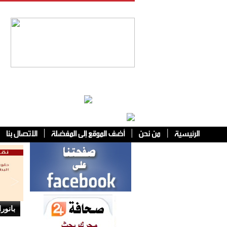
فئات أخرى
بانورا