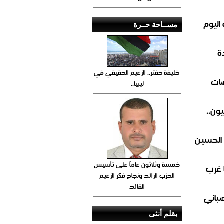
اليوم
مســاحة حــرة
ة
خليفة حفتر.. الزعيم الحقيقي في
ضات
ليبيا..
ون..
 الحسين
خمسة وثلاثون عاماً على تأسيس
 غرب
الحزب الرائد ونجاح فكر الزعيم
القائد
صباني
بقلم أنثى