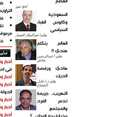
العصار
ضب
لحج نيوز
التراويح
السعودية
فت
وكابوس الغباء
تق
السياسي
مرموقة
بقلم/ عبدالملك العصار
خليجيّة 
العالم يتكلم
هندي !!
عناوي
بقلم / عبدالرحمن
أخبار وت
بجاش
هادي ورقصة
في احيا
الديك
أخبار وت
بقلم د./ عادل
أخبار وت
الشجاع
الدولة
التهريب.. جريمة
أخبار وت
تدمر الفرد
أخبار وت
والمجتمع
أخبار وت
وخيانة بحق الوطن ..؟