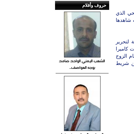
حروف وأقلام
حي الذي
ه شاهدها
 لتحرير
 كاميرا
2 شريطا جنسيا، قام الزوج
الشعب اليمني الواحد صامد
ن شريط
بوجه العواصف..