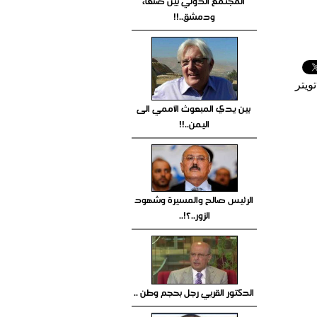
المجتمع الدولي بين صنعاء
ودمشق..!!
ويتر
بين يدي المبعوث الأممي الى
اليمن..!!
الرئيس صالح والمسيرة وشهود
الزور..؟!..
الدكتور القربي رجل بحجم وطن ..