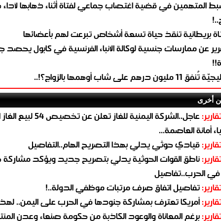
ط المتهمين في قضية اغتصاب جماعي لفتاة أثناء ذهابها لأداء 
..!
اة بريطانية تنقذ حياة تسعة أشخاص تبرعت لهم بأعضائها
رير عن ممارسات جنسية لوكالة الانباء الفرنسية في كابول يحصد جا
!!
تُنفق 11 مليون درهم على شاب أوهمها بالزواج؟!..
ن أخرى
قارير:
عاجل..الشركة اليمنية للغاز تعلن عن تخ
ء أمانة العاصمة...
قارير:
قيادي حوثي يدلي بهذا التصريح الهام..التفاصيل
قارير:
ناطق القوات الحوثية يدلي بتصريح جديد ويؤكد مشاركة 
 في الحرب..تفاصيل
قارير:
تفاصيل اتفاق صرف مرتبات موظفي الدولة..!
قارير:
أمريكا تعترف بمشاركة جنودها في الحرب على اليمن.. لهذا
قارير:
برغم المعاناة والوعود الكاذبة من حكومة صنعاء وعدن المن