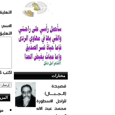
التعليق
الاسم:
التعليق:
اكتب كو
مختارات
قصيدة
(الــجــبــــال)
المزي
للراحل الأسطورة
محمد عبد الاله
مؤ