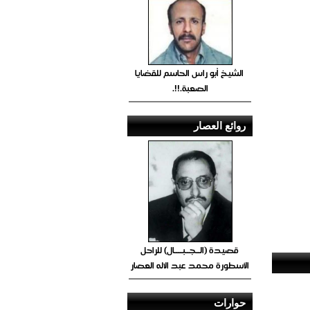
الشيخ أبو راس الحاسم للقضايا
الصعبة.!!.
روائع العصار
قصيدة (الــجــبــــال) للراحل
الأسطورة محمد عبد الاله العصار
حوارات