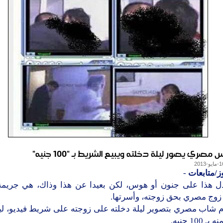
صري يصور ليلة دخلته ويبيع الشريط بـ "100 جنيه"
ز/متابعات
-
دل هذا على جنون أو هوس، لكن بعيدا عن هذا وذاك، هي جريمة 
 زوج مصري بحق زوجته، وأسرتها.
م شاب مصري بتصوير ليلة دخلته على زوجته على شريط فيديو، ليب
 100 جنيه.