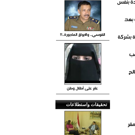
ة بنفس
 بعد
القوسي.. والابواق الماجورة..!!
ة بشركة
صب
لح
عابر على أطلال وطن
تحقيقات واستطلاعات
مقر