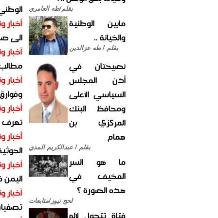
الوطني 
بقلم/طه العامري
مابين الوطنية
أخبار وت
والخيانة ..
الى صنع
بقلم / طه عزالدين
أخبار وت
مطالب أ
نصيحتان في
أخبار وت
أذن المجلس
وفوارق
السياسي الأعلى
أخبار وت
ومحافظ البنك
تعرف عل
المركزي بن
أخبار وت
همام
الحوثية 
بقلم / عبدالكريم المدي
ما هو السر
أخبار وت
المخيف في
اليمن 
هذه الصورة ؟
أخبار وت
لحج نيوز/متابعات
تصفيات
فتاة تتحول لإله