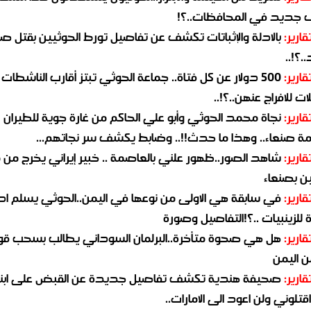
جديد في المحافظات..؟!
قارير:
بالادلة والإثباتات تكشف عن تفاصيل تورط الحوثيين بقتل صا
.؟!..
قارير:
500 دولار عن كل فتاة.. جماعة الحوثي تبتز أقارب الناشطات
ات للافراج عنهن..؟!..
قارير:
نجاة محمد الحوثي وأبو علي الحاكم من غارة جوية للطيران
مة صنعاء.. وهذا ما حدث!!.. وضابط يكشف سر نجاتهم...
قارير:
شاهد الصور..ظهور علني بالعاصمة .. خبير إيراني يخرج من 
ن بصنعاء
قارير:
في سابقة هي الاولى من نوعها في اليمن..الحوثي يسلم ادو
لزينبيات ..؟!التفاصيل وصورة
قارير:
هل هي صحوة متأخرة..البرلمان السوداني يطالب بسحب قو
ن اليمن
قارير:
صحيفة هندية تكشف تفاصيل جديدة عن القبض على ابنة
قتلوني ولن اعود الى الامارات..