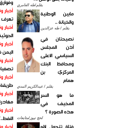
وفوارق
بقلم/طه العامري
أخبار وت
مابين الوطنية
تعرف عل
والخيانة ..
أخبار وت
بقلم / طه عزالدين
الحوثية 
نصيحتان في
أخبار وت
أذن المجلس
اليمن 
السياسي الأعلى
أخبار وت
ومحافظ البنك
تصفيات
المركزي بن
أخبار وت
همام
طريقة 
بقلم / عبدالكريم المدي
أخبار وت
ما هو السر
مغادرت
المخيف في
أخبار وت
هذه الصورة ؟
النفط..
لحج نيوز/متابعات
فتاة تتحول لإله
أخبار وت