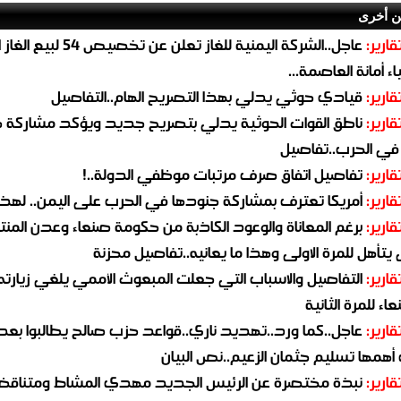
ن أخرى
قارير:
عاجل..الشركة اليمنية للغاز تعلن عن تخ
ء أمانة العاصمة...
قارير:
قيادي حوثي يدلي بهذا التصريح الهام..التفاصيل
قارير:
ناطق القوات الحوثية يدلي بتصريح جديد ويؤكد مشاركة 
 في الحرب..تفاصيل
قارير:
تفاصيل اتفاق صرف مرتبات موظفي الدولة..!
قارير:
أمريكا تعترف بمشاركة جنودها في الحرب على اليمن.. لهذا
قارير:
برغم المعاناة والوعود الكاذبة من حكومة صنعاء وعدن المن
يتأهل للمرة الاولى وهذا ما يعانيه..تفاصيل محزنة
قارير:
التفاصيل والاسباب التي جعلت المبعوث الأممي يلغي زيارته 
اء للمرة الثانية
قارير:
عاجل..كما ورد..تهديد ناري..قواعد حزب صالح يطالبوا بعد
همها تسليم جثمان الزعيم..نص البيان
قارير:
نبذة مختصرة عن الرئيس الجديد مهدي المشاط ومتناق