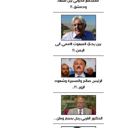
المجتمع الدولي بين صنعاء
ودمشق..!!
بين يدي المبعوث الأممي الى
اليمن..!!
الرئيس صالح والمسيرة وشهود
الزور..؟!..
الدكتور القربي رجل بحجم وطن ..