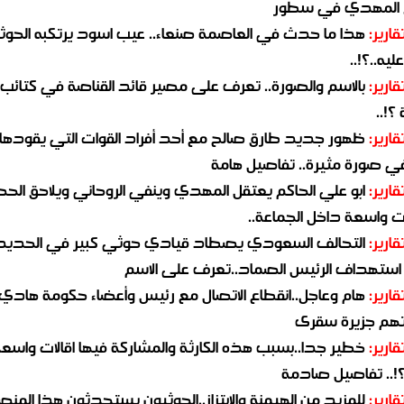
 المهدي في سطور
قارير:
هذا ما حدث في العاصمة صنعاء.. عيب اسود يرتكبه الحوثي
يه..؟!..
قارير:
بالاسم والصورة.. تعرف على مصير قائد القناصة في كتائب
؟!..
قارير:
ظهور جديد طارق صالح مع أحد أفراد القوات التي يقودها
في صورة مثيرة.. تفاصيل هامة
قارير:
ابو علي الحاكم يعتقل المهدي وينفي الروحاني ويلاحق الح
 واسعة داخل الجماعة..
قارير:
التحالف السعودي يصطاد قيادي حوثي كبير في الحديد
استهداف الرئيس الصماد..تعرف على الاسم
قارير:
هام وعاجل..انقطاع الاتصال مع رئيس وأعضاء حكومة هادي
هم جزيرة سقرى
قارير:
خطير جدا..بسبب هذه الكارثة والمشاركة فيها اقالات واسع
؟!.. تفاصيل صادمة
قارير:
للمزيد من الهيمنة والابتزاز..الحوثيون يستحدثون هذا المن