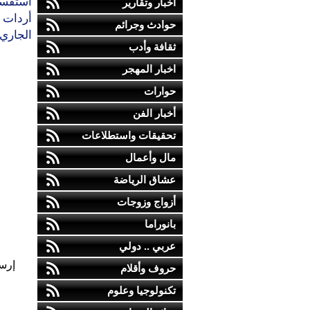
استفسر
أخبار وتقارير
حوادث وجرائم
الجاري.
ثقافة وأدب
اخبار المهجر
حوارات
أخبار الفن
تحقيقات واستطلاعات
مال وأعمال
عشاق الرياضة
أزواج وزوجات
بانوراما
عربي .. دولي
إرس
حروف وأقلام
تكنولوجيا وعلوم