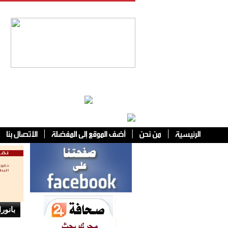
فئات أخرى
بانورا