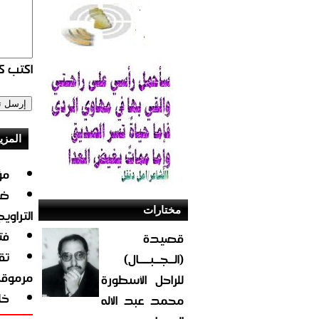
اكتب كو
المزي
مؤ
ضب
مختارات
التراويح
فت
قصيدة
تق
(الــجــبــــال)
مرموقة
للراحل الأسطورة
خليجيّة 
محمد عبد الاله