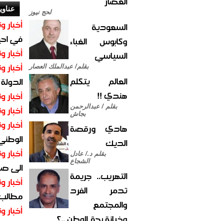
العصار
عناوي
لحج نيوز
أخبار وت
السعودية
في احيا
وكابوس الغباء
أخبار وت
السياسي
أخبار وت
بقلم/ عبدالملك العصار
العالم يتكلم
الدولة
هندي !!
أخبار وت
بقلم / عبدالرحمن
أخبار وت
بجاش
أخبار وت
هادي ورقصة
الوطني 
الديك
أخبار وت
بقلم د./ عادل
الشجاع
الى صنع
التهريب.. جريمة
أخبار وت
تدمر الفرد
مطالب أ
والمجتمع
أخبار وت
وخيانة بحق الوطن ..؟