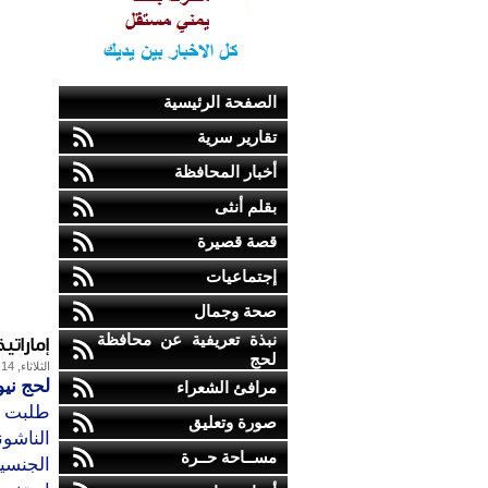
الصفحة الرئيسية
تقارير سرية
أخبار المحافظة
بقلم أنثى
قصة قصيرة
إجتماعيات
صحة وجمال
إمارات
نبذة تعريفية عن محافظة
لحج
الثلاثاء, 14-مايو-2013
لحج نيو
مرافئ الشعراء
طلبت ا
صورة وتعليق
الناشو
مســاحة حــرة