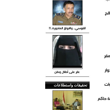
لح
القوسي.. والابواق الماجورة..!!
مقر
ار
عابر على أطلال وطن
ات
تحقيقات واستطلاعات
 حاكم