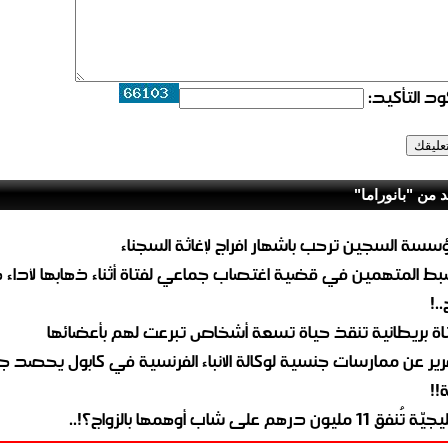
د التأكيد:
د من "بانوراما"
سسة السجين ترحب باشهار افراج لإغاثة السجناء
ط المتهمين في قضية اغتصاب جماعي لفتاة أثناء ذهابها لأداء 
..!
اة بريطانية تنقذ حياة تسعة أشخاص تبرعت لهم بأعضائها
رير عن ممارسات جنسية لوكالة الانباء الفرنسية في كابول يحصد جا
!!
تُنفق 11 مليون درهم على شاب أوهمها بالزواج؟!..