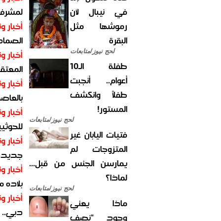
في نيبال لأن
لمشرف 
رموشها مثل
أخبار وت
البقرة
الصماد.
لحج نيوز/متابعات
أخبار وت
طفلة الـ10
المعتقل
أعوام.. أنجبت
أخبار وت
طفلاً وانكشف
بالعاص
المستور!
أخبار وت
لحج نيوز/متابعات
للحوثيي
فتيات اليابان غير
أخبار وت
المتزوجات لم
جديدة ل
يمارسن الجنس من قبل...
أخبار وت
لماذا؟
بلاده م
لحج نيوز/متابعات
أخبار وت
ماذا يعني
دبي.. ا
وجود "نصف