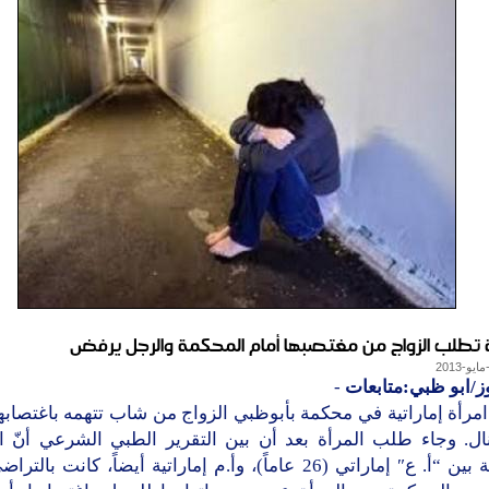
ية تطلب الزواج من مغتصبها أمام المحكمة والرجل يرفض
ز/ابو ظبي:متابعات
-
مرأة إماراتية في محكمة بأبوظبي الزواج من شاب تتهمه باغتصاب
نال. وجاء طلب المرأة بعد أن بين التقرير الطبي الشرعي أنّ ا
الجنسية بين “أ. ع″ إماراتي (26 عاماً)، وأ.م إماراتية أيضاً، كانت ب