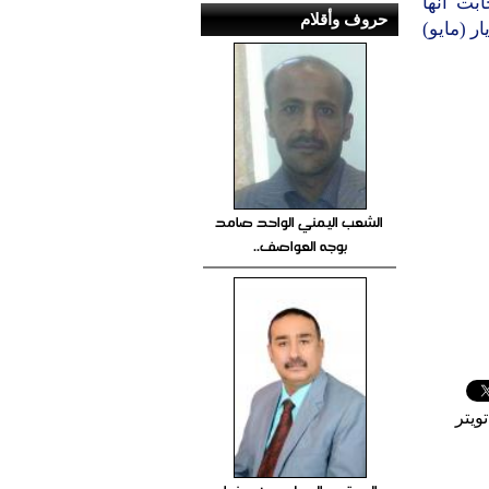
ت أنّها
حروف وأقلام
ج منه.ورفض الرجل اقتراح الزواج، وتم تأجيل القضية إلى 20 أيار (مايو)
الشعب اليمني الواحد صامد
بوجه العواصف..
ويتر