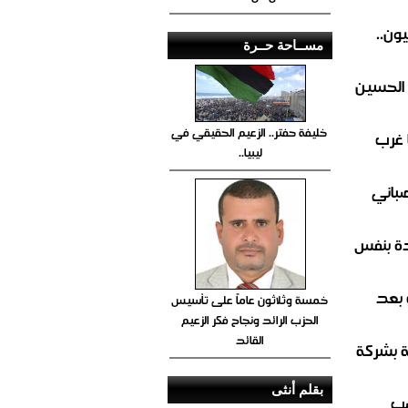
ون..
مســاحة حــرة
 الحسين
خليفة حفتر.. الزعيم الحقيقي في
 غرب
ليبيا..
صباني
ة بنفس
 بعد
خمسة وثلاثون عاماً على تأسيس
الحزب الرائد ونجاح فكر الزعيم
القائد
ة بشركة
بقلم أنثى
صب