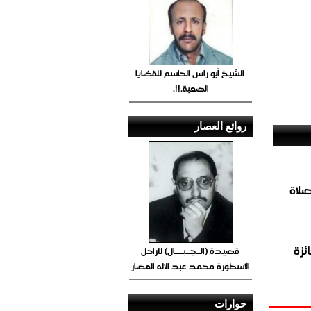
الشيخ أبو راس الحاسم للقضايا
الصعبة.!!.
روائع العصار
صلاة
ئزة
قصيدة (الــجــبــــال) للراحل
الأسطورة محمد عبد الاله العصار
حوارات