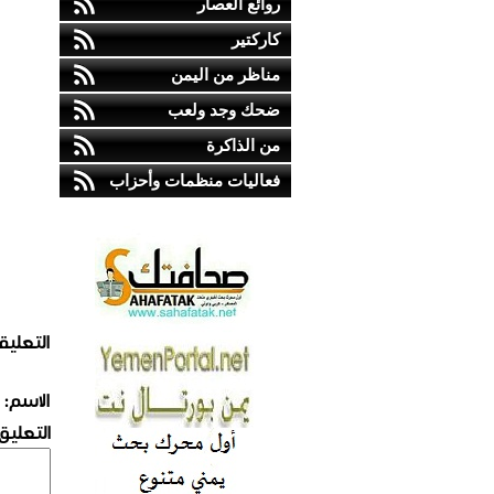
روائع العصار
كاركتير
مناظر من اليمن
ضحك وجد ولعب
من الذاكرة
فعاليات منظمات وأحزاب
التعليق
الاسم:
التعليق: