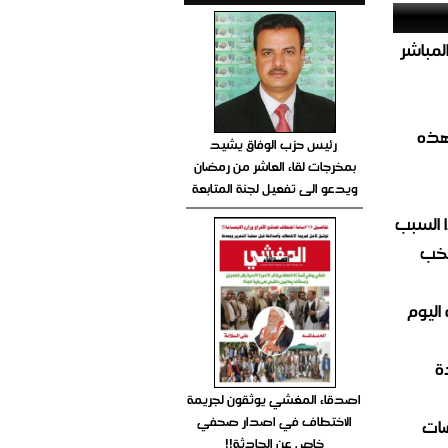
صيص 54 لبيع الغاز المباشر
هذه
رئيس حزب الوفاق يشيد
بمخرجات لقاء العاشر من رمضان
ويدعو الى تفعيل لجنة المتابعة
 السبب
تخب
اليوم
ة
اصدقاء المغشي يوثقون لجريمة
الاختطاف في اصدار صحفي
ضات
خاص عن الحادثة!!