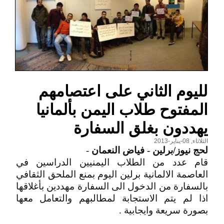
لليوم الثاني على اعتصامهم
المفتوح طلاب اليمن بألمانيا
يهددون بغلق السفارة
الثلاثاء, 08-يناير-2013
لحج نيوز/برلين - فياض النعمان
-
قام عدد من الطلاب اليمنيين الدراسين في
العاصمة الالمانية برلين اليوم بمنع الملحق الثقافي
بالسفارة من الدخول الى السفارة مهددين بأغلاقها
اذا لم يتم الاستجابة لمطالبهم والتعامل معها
بصورة سريعة وايجابية .