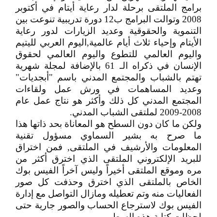
برامج الملتقى برحلة لدار رعاية أيتام في أكتوبر
2008 وتوالت البرامج ب12 دورة تدريبية تنوعت بين
التنموية والحقوقية وعديد الزيارات لدور رعاية
الأيتام وإحياء ثلاث أيام عالمية,اليوم العربي لليتيم
واليوم العالمي للتطوع واليوم العالمي لحقوق
الإنسان في ذكراه الـ 61 بالإضافة لمجلة شهرية
تهتم بالشباب والمجتمع المدني باسم "أبجديات"
وعديد المساهمات في ورش عمل ولقاءات
المجتمع المدني كل ذلك وأكثر هو نتاج عمل عام
2008-2009 لملتقى الشباب المدني.
ولكن ما كان دون السطح هو المعاناة بحد ذاتها هذا
ما صرح به بشير السماوي مسؤول تقنية
المعلومات والأرشيف في الملتقى, فمن اختراق
للبريد الإلكتروني الملتقى الذي اخترق أكثر من
مره وموقع الملتقى أخيراً وليس آخراً الفيس بوك
الخاص بالملتقى الذي اخترق وحذفت كل صور
الفعاليات منه وتم تعطيله ومازال التواصل مع إدارة
الفيس بوك لاسترجاع الحساب والصور جارية حتى
لحظات كتابة هذه السطور.