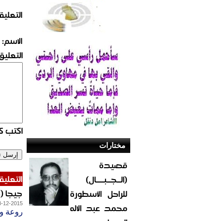
التعليق
الاسم:
التعليق:
اكتب كو
مختارات
قصيدة
التعليق
(الــجــبــــال)
جيجا 
للراحل الأسطورة
3-12-2015
محمد عبد الاله
روعة و 