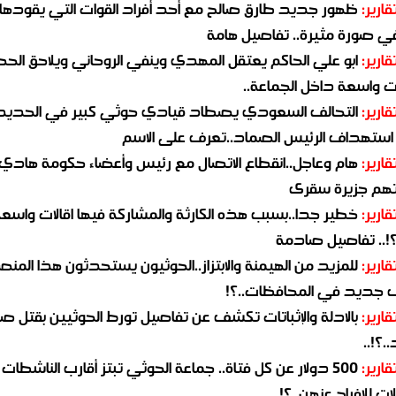
قارير:
ظهور جديد طارق صالح مع أحد أفراد القوات التي يقودها
في صورة مثيرة.. تفاصيل هامة
قارير:
ابو علي الحاكم يعتقل المهدي وينفي الروحاني ويلاحق الح
 واسعة داخل الجماعة..
قارير:
التحالف السعودي يصطاد قيادي حوثي كبير في الحديد
استهداف الرئيس الصماد..تعرف على الاسم
قارير:
هام وعاجل..انقطاع الاتصال مع رئيس وأعضاء حكومة هادي
هم جزيرة سقرى
قارير:
خطير جدا..بسبب هذه الكارثة والمشاركة فيها اقالات واسع
؟!.. تفاصيل صادمة
قارير:
للمزيد من الهيمنة والابتزاز..الحوثيون يستحدثون هذا المن
جديد في المحافظات..؟!
قارير:
بالادلة والإثباتات تكشف عن تفاصيل تورط الحوثيين بقتل صا
.؟!..
قارير:
500 دولار عن كل فتاة.. جماعة الحوثي تبتز أقارب الناشطات
ات للافراج عنهن..؟!..