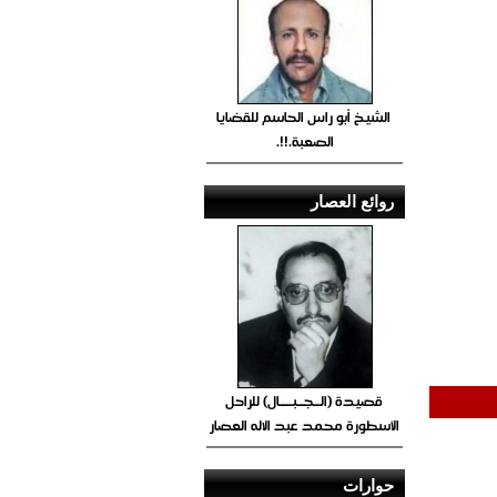
الشيخ أبو راس الحاسم للقضايا
الصعبة.!!.
روائع العصار
قصيدة (الــجــبــــال) للراحل
الأسطورة محمد عبد الاله العصار
حوارات