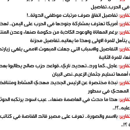
 في الحرب..تفاصيل
قارير:
تفاصيل اتفاق صرف مرتبات موظفي الدولة..!
قارير:
أمريكا تعترف بمشاركة جنودها في الحرب على اليمن.. لهذا
قارير:
برغم المعاناة والوعود الكاذبة من حكومة صنعاء وعدن المن
يتأهل للمرة الاولى وهذا ما يعانيه..تفاصيل محزنة
قارير:
التفاصيل والاسباب التي جعلت المبعوث الأممي يلغي زيارته 
اء للمرة الثانية
قارير:
عاجل..كما ورد..تهديد ناري..قواعد حزب صالح يطالبوا بعد
همها تسليم جثمان الزعيم..نص البيان
قارير:
نبذة مختصرة عن الرئيس الجديد مهدي المشاط ومتناق
 المهدي في سطور
قارير:
هذا ما حدث في العاصمة صنعاء.. عيب اسود يرتكبه الحوثي
يه..؟!..
قارير:
بالاسم والصورة.. تعرف على مصير قائد القناصة في كتائب
؟!..