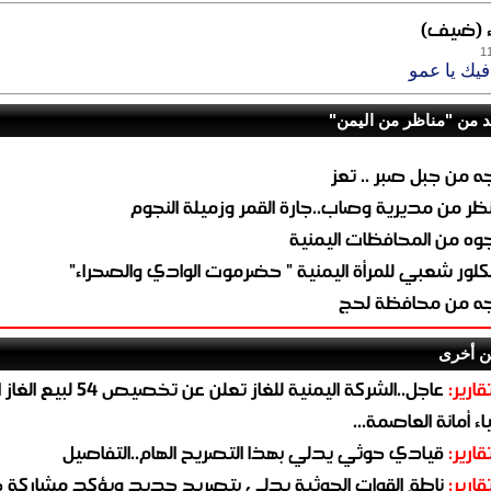
ء (ضيف)
1
افيك يا عمو
د من "مناظر من اليمن"
ه من جبل صبر .. تعز
ظر من مديرية وصاب..جارة القمر وزميلة النجوم
وه من المحافظات اليمنية
كلور شعبي للمرأة اليمنية " حضرموت الوادي والصحراء"
ه من محافظة لحج
ن أخرى
قارير:
عاجل..الشركة اليمنية للغاز تعلن عن تخ
ء أمانة العاصمة...
قارير:
قيادي حوثي يدلي بهذا التصريح الهام..التفاصيل
قارير:
ناطق القوات الحوثية يدلي بتصريح جديد ويؤكد مشاركة 