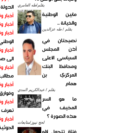
الدولة
بقلم/طه العامري
مابين الوطنية
أخبار وت
والخيانة ..
أخبار وت
بقلم / طه عزالدين
أخبار وت
نصيحتان في
الوطني 
أذن المجلس
أخبار وت
السياسي الأعلى
الى صنع
ومحافظ البنك
أخبار وت
المركزي بن
مطالب أ
همام
أخبار وت
بقلم / عبدالكريم المدي
وفوارق
ما هو السر
أخبار وت
المخيف في
تعرف عل
هذه الصورة ؟
أخبار وت
لحج نيوز/متابعات
الحوثية 
فتاة تتحول لإله