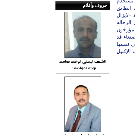
ر يستخدم
حروف وأقلام
 الطابق
 «لايزال
 الرحالة
لمؤرخون
صنعاء قد
هي نفسها
الإكليل
الشعب اليمني الواحد صامد
بوجه العواصف..