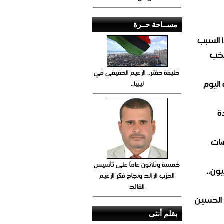
مســاحة حــرة
 السبب
تخب
خليفة حفتر.. الزعيم الحقيقي في
اليوم
ليبيا..
ة
ضات
خمسة وثلاثون عاماً على تأسيس
ون..
الحزب الرائد ونجاح فكر الزعيم
القائد
 الحسين
بقلم أنثى