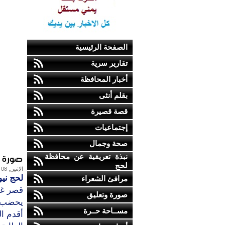
الصفحة الرئيسية
تقارير سرية
أخبار المحافظة
بقلم أنثى
قصة قصيرة
إجتماعيات
صحة وجمال
صورة ت
نبذة تعريفية عن محافظة
لحج
الإثنين, 08-أكتوبر-2012
لحج نيو
مرافئ الشعراء
قصر غم
صورة وتعليق
يحضب في
مســاحة حــرة
أقدم ا