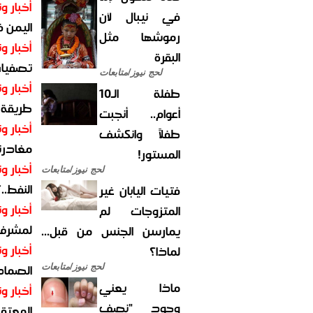
أخبار وت
في نيبال لأن
اليمن 
رموشها مثل
أخبار وت
البقرة
تصفيات
لحج نيوز/متابعات
أخبار وت
طفلة الـ10
طريقة 
أعوام.. أنجبت
أخبار وت
طفلاً وانكشف
مغادرت
المستور!
أخبار وت
لحج نيوز/متابعات
النفط..
فتيات اليابان غير
أخبار وت
المتزوجات لم
لمشرف 
يمارسن الجنس من قبل...
أخبار وت
لماذا؟
الصماد.
لحج نيوز/متابعات
ماذا يعني
أخبار وت
وجود "نصف
المعتقل