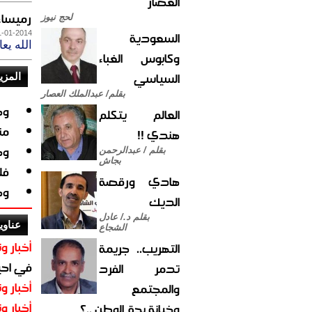
العصار
رميسا
لحج نيوز
السعودية
1-01-2014
الله يع
وكابوس الغباء
السياسي
المزي
بقلم/ عبدالملك العصار
وج
العالم يتكلم
من
هندي !!
وج
بقلم / عبدالرحمن
بجاش
فل
هادي ورقصة
وج
الديك
بقلم د./ عادل
عناوي
الشجاع
أخبار وت
التهريب.. جريمة
في احيا
تدمر الفرد
أخبار وت
والمجتمع
أخبار وت
وخيانة بحق الوطن ..؟