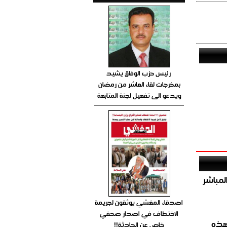
رئيس حزب الوفاق يشيد
بمخرجات لقاء العاشر من رمضان
ويدعو الى تفعيل لجنة المتابعة
صيص 54 لبيع الغاز المباشر
اصدقاء المغشي يوثقون لجريمة
الاختطاف في اصدار صحفي
هذه
خاص عن الحادثة!!