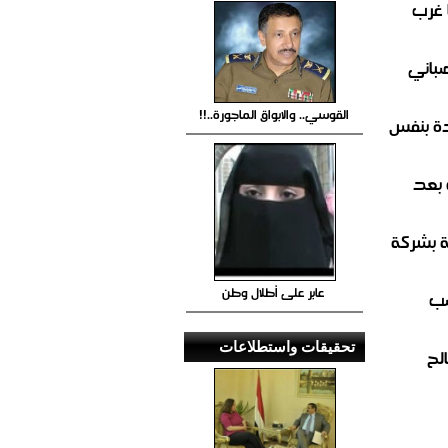
 غرب
صباني
القوسي.. والابواق الماجورة..!!
ة بنفس
 بعد
ة بشركة
عابر على أطلال وطن
صب
تحقيقات واستطلاعات
لح