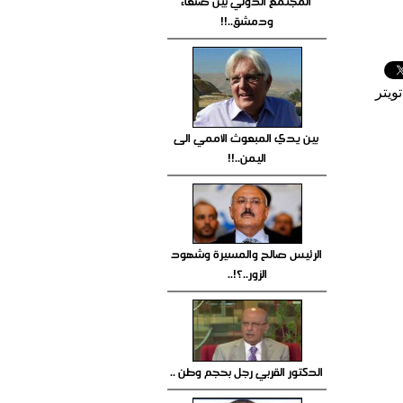
المجتمع الدولي بين صنعاء
ودمشق..!!
ويتر
بين يدي المبعوث الأممي الى
اليمن..!!
الرئيس صالح والمسيرة وشهود
الزور..؟!..
الدكتور القربي رجل بحجم وطن ..