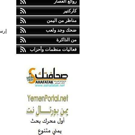
روائع العصار
كاركتير
مناظر من اليمن
ضحك وجد ولعب
إرس
من الذاكرة
فعاليات منظمات وأحزاب