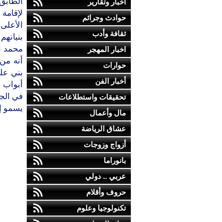
الطابق 
أخبار وتقارير
لإقامة
حوادث وجرائم
الأعلى،
ثقافة وأدب
بنيانهم
محمد ا
اخبار المهجر
أنه من 
حوارات
بني على
أخبار الفن
أبواب 
في الجز
تحقيقات واستطلاعات
يسمو إل
مال وأعمال
عشاق الرياضة
أزواج وزوجات
بانوراما
عربي .. دولي
حروف وأقلام
تكنولوجيا وعلوم