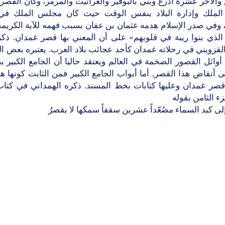
والآخر عشرة أذرع وبني بالبوفير والغرانيت والمرمر، وكان القص
 الملك وإدارة البلاد بنفس الوقت حيث كان مجلس الملك في
 وفي صدر الإسلام هدمه عثمان بن عفان بسبب فهمه للآية الكريمة
 الذي بنوا ريبة في قلوبهم» على أن المعني بها قصر غمدان. ذكر
لقزويني في رحلاته غمدان كأحد عجائب بلاد العرب. يعتبره بعض ا
أوائل القصور الضخمة في العالم ويعتقد حاليا أن الجامع الكبير ب
 أنقاض هذا القصر, أما أبواب الجامع الكبير فمن الثابت كونها 
قصر غمدان وعليها كتابات بخط المسند. ذكره الهمداني في كتاب 
ء الثامن بقوله
ى كبد السماء مصُعّداً عشرين سقفاً سمكها لا يقصرُ