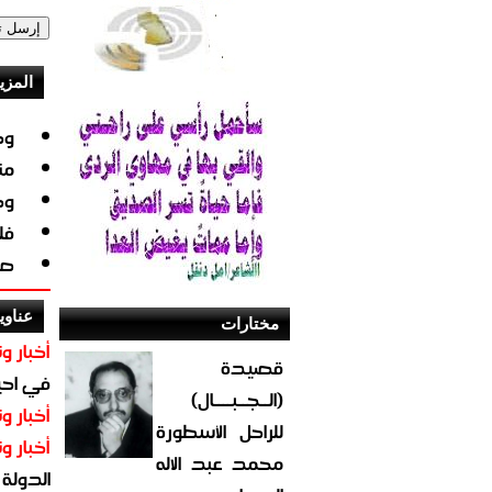
المزي
وج
من
وج
فل
صو
عناوي
مختارات
أخبار وت
قصيدة
في احيا
(الــجــبــــال)
أخبار وت
للراحل الأسطورة
أخبار وت
محمد عبد الاله
الدولة