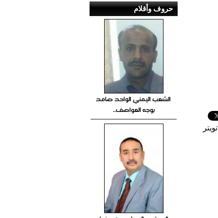
حروف وأقلام
الشعب اليمني الواحد صامد
بوجه العواصف..
ويتر