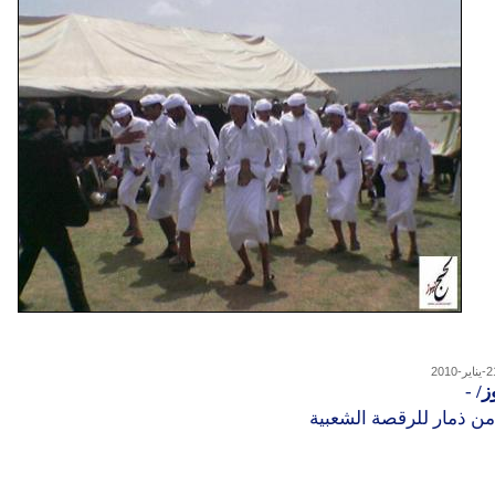
ز/
-
ن ذمار للرقصة الشعبية