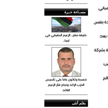
صباني
مســاحة حــرة
ة بنفس
خليفة حفتر.. الزعيم الحقيقي في
 بعد
ليبيا..
ة بشركة
صب
لح
خمسة وثلاثون عاماً على تأسيس
الحزب الرائد ونجاح فكر الزعيم
القائد
بقلم أنثى