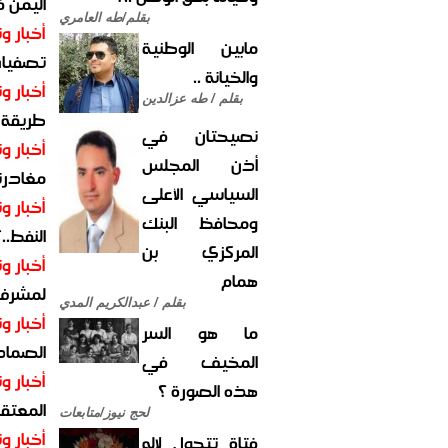
اليمن 
بقلم/طه العامري
أخبار وت
مابين الوطنية
تصفيات
والخيانة ..
أخبار وت
بقلم / طه عزالدين
طريقة 
نصيحتان في
أخبار وت
أذن المجلس
مغادرت
السياسي الأعلى
أخبار وت
ومحافظ البنك
النفط..
المركزي بن
أخبار وت
همام
لمشرف 
بقلم / عبدالكريم المدي
أخبار وت
ما هو السر
الصماد.
المخيف في
أخبار وت
هذه الصورة ؟
المعتقل
لحج نيوز/متابعات
أخبار وت
فتاة تتحول لإله