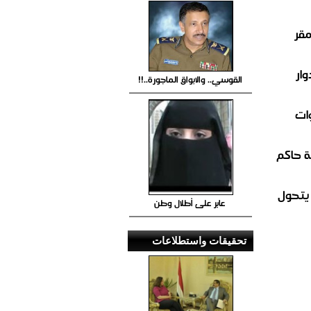
مقر
ار
القوسي.. والابواق الماجورة..!!
ات
 حاكم
 يتحول
عابر على أطلال وطن
تحقيقات واستطلاعات