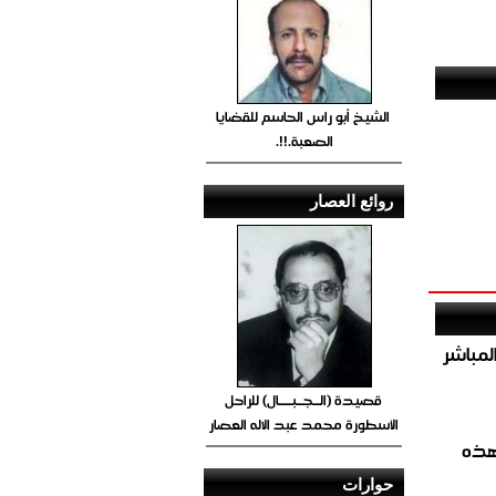
الشيخ أبو راس الحاسم للقضايا
الصعبة.!!.
روائع العصار
صيص 54 لبيع الغاز المباشر
قصيدة (الــجــبــــال) للراحل
الأسطورة محمد عبد الاله العصار
هذه
حوارات