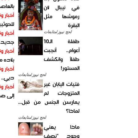
بالعاص
في نيبال لأن
أخبار وت
رموشها مثل
للحوثيي
البقرة
أخبار وت
لحج نيوز/متابعات
طفلة الـ10
جديدة ل
أعوام.. أنجبت
أخبار وت
طفلاً وانكشف
بلاده م
المستور!
أخبار وت
لحج نيوز/متابعات
دبي.. ا
فتيات اليابان غير
أخبار وت
المتزوجات لم
إلى صر
يمارسن الجنس من قبل...
لماذا؟
لحج نيوز/متابعات
ماذا يعني
وجود "نصف