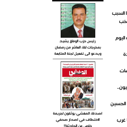
 السبب
تخب
اليوم
رئيس حزب الوفاق يشيد
بمخرجات لقاء العاشر من رمضان
ة
ويدعو الى تفعيل لجنة المتابعة
ضات
ون..
 الحسين
اصدقاء المغشي يوثقون لجريمة
 غرب
الاختطاف في اصدار صحفي
خاص عن الحادثة!!