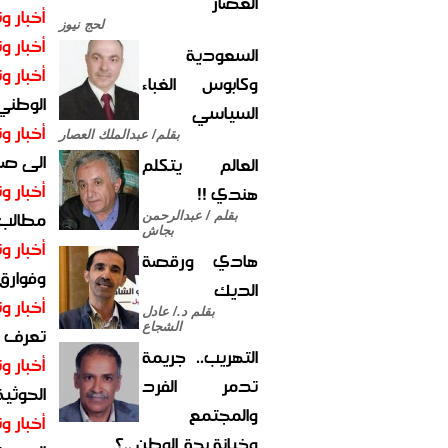
العصار
أخبار وت
لحج نيوز
أخبار وت
السعودية
أخبار وت
وكابوس الغباء
الوطني 
السياسي
أخبار وت
بقلم/ عبدالملك العصار
الى صنع
العالم يتكلم
أخبار وت
هندي !!
مطالب أ
بقلم / عبدالرحمن
بجاش
أخبار وت
هادي ورقصة
وفوارق
الديك
أخبار وت
بقلم د./ عادل
الشجاع
تعرف عل
التهريب.. جريمة
أخبار وت
تدمر الفرد
الحوثية 
والمجتمع
أخبار وت
وخيانة بحق الوطن ..؟