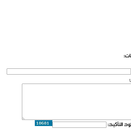
ات:
د التأكيد: