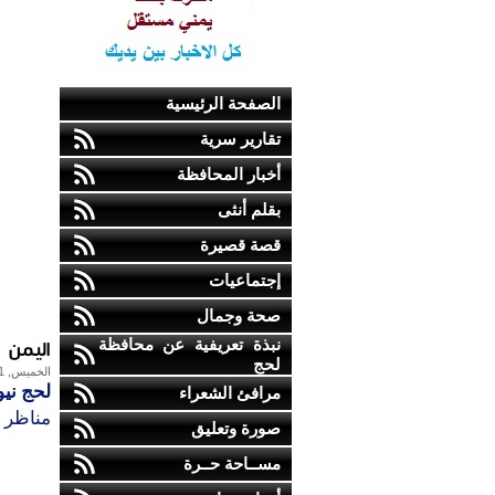
الصفحة الرئيسية
تقارير سرية
أخبار المحافظة
بقلم أنثى
قصة قصيرة
إجتماعيات
صحة وجمال
اليمن
نبذة تعريفية عن محافظة
لحج
الخميس, 21-يناير-2010
لحج نيو
مرافئ الشعراء
مناظر م
صورة وتعليق
مســاحة حــرة