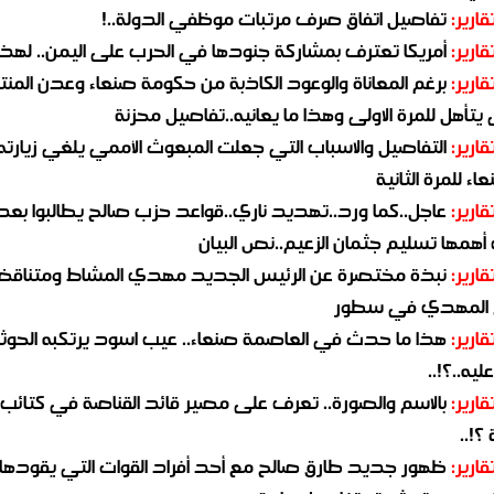
قارير:
تفاصيل اتفاق صرف مرتبات موظفي الدولة..!
قارير:
أمريكا تعترف بمشاركة جنودها في الحرب على اليمن.. لهذا
قارير:
برغم المعاناة والوعود الكاذبة من حكومة صنعاء وعدن المن
يتأهل للمرة الاولى وهذا ما يعانيه..تفاصيل محزنة
قارير:
التفاصيل والاسباب التي جعلت المبعوث الأممي يلغي زيارته 
اء للمرة الثانية
قارير:
عاجل..كما ورد..تهديد ناري..قواعد حزب صالح يطالبوا بعد
همها تسليم جثمان الزعيم..نص البيان
قارير:
نبذة مختصرة عن الرئيس الجديد مهدي المشاط ومتناق
 المهدي في سطور
قارير:
هذا ما حدث في العاصمة صنعاء.. عيب اسود يرتكبه الحوثي
يه..؟!..
قارير:
بالاسم والصورة.. تعرف على مصير قائد القناصة في كتائب
؟!..
قارير:
ظهور جديد طارق صالح مع أحد أفراد القوات التي يقودها