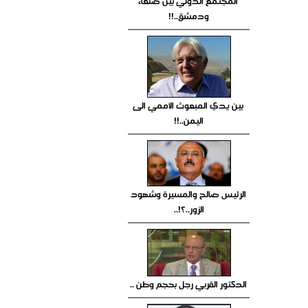
المجتمع الدولي بين صنعاء
ودمشق..!!
بين يدي المبعوث الأممي الى
اليمن..!!
الرئيس صالح والمسيرة وشهود
الزور..؟!..
الدكتور القربي رجل بحجم وطن ..