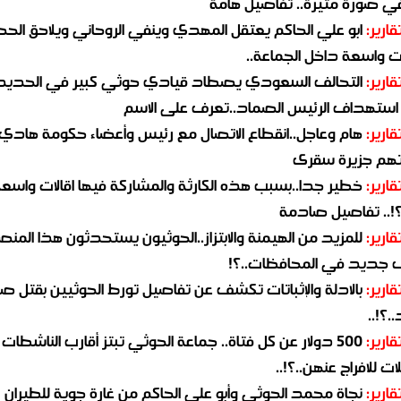
في صورة مثيرة.. تفاصيل هامة
قارير:
ابو علي الحاكم يعتقل المهدي وينفي الروحاني ويلاحق الح
 واسعة داخل الجماعة..
قارير:
التحالف السعودي يصطاد قيادي حوثي كبير في الحديد
استهداف الرئيس الصماد..تعرف على الاسم
قارير:
هام وعاجل..انقطاع الاتصال مع رئيس وأعضاء حكومة هادي
هم جزيرة سقرى
قارير:
خطير جدا..بسبب هذه الكارثة والمشاركة فيها اقالات واسع
؟!.. تفاصيل صادمة
قارير:
للمزيد من الهيمنة والابتزاز..الحوثيون يستحدثون هذا المن
جديد في المحافظات..؟!
قارير:
بالادلة والإثباتات تكشف عن تفاصيل تورط الحوثيين بقتل صا
.؟!..
قارير:
500 دولار عن كل فتاة.. جماعة الحوثي تبتز أقارب الناشطات
ات للافراج عنهن..؟!..
قارير:
نجاة محمد الحوثي وأبو علي الحاكم من غارة جوية للطيران