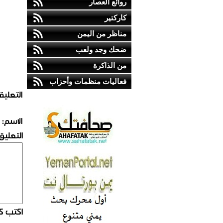
روائع العصار
كاركتير
مناظر من اليمن
ضحك وجد ولعب
من الذاكرة
فعاليات منظمات وأحزاب
التعليق
الاسم:
التعليق:
اكتب كو