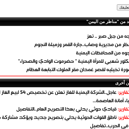
د من "مناظر من اليمن"
ه من جبل صبر .. تعز
ظر من مديرية وصاب..جارة القمر وزميلة النجوم
وه من المحافظات اليمنية
كلور شعبي للمرأة اليمنية " حضرموت الوادي والصحراء"
رة تخيليه لقصر غمدان مقر الملوك التبابعة العظام
ن أخرى
قارير:
عاجل..الشركة اليمنية للغاز تعلن عن تخ
ء أمانة العاصمة...
قارير:
قيادي حوثي يدلي بهذا التصريح الهام..التفاصيل
قارير:
ناطق القوات الحوثية يدلي بتصريح جديد ويؤكد مشاركة 
 في الحرب..تفاصيل