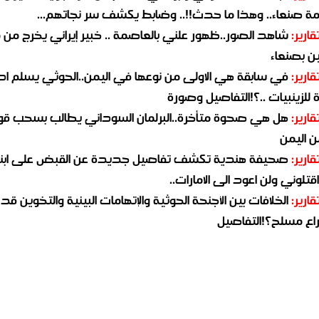
مة صنعاء.. وهذا ما حدث!!.. وضابط يكشف سر نجاتهم...
قارير:
شاهد الصور..ظهور علني بالعاصمة .. خبير إيراني يخرج من 
ن بصنعاء
قارير:
في سابقة هي الاولى من نوعها في اليمن..الحوثي يسلم ادو
لزينبيات ..؟!التفاصيل وصورة
قارير:
هل هي صحوة متأخرة..البرلمان السوداني يطالب بسحب قو
ن اليمن
قارير:
صحيفة هندية تكشف تفاصيل جديدة عن القبض على ابنة
قتلوني ولن اعود الى الامارات..
قارير:
الخلافات بين الأجنحة الحوثية والإتهامات البينية والتخوين قد
اع مسلح؟!التفاصيل