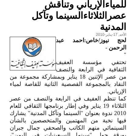
للمياءالإرياني وتناقش
عصرالثلاثاءالسينما وتآكل
المدنية
الأحد, 17-يناير-2010
لحج نيوز/خاص:احمد عبد
الرحمن
-
"
تحتفي مؤسسة العفيف
الثقافية في الرابعة والنصف
من عصر الإثنين 18 يناير وبمشاركة مجموعة من
النقاد بالمجموعة القصصية الثانية للقاصة لمياء
الإرياني.
كما تنظم العفيف في الرابعة والنصف من عصر
الثلاثاء 19 يناير وفي إطار برنامجها الثقافي للعام
2010 ندوة بعنوان "السينما وتآكل المدنية" يشارك
فيها نخبة من المهتمين والمتخصصين بالشأن
السينمائي منهم الكاتب والصحفي جمال جبران
بورقة حول "سينما السبعينيات في اليمن"،