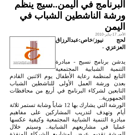
البرنامج في اليمن..سيج ينظم
ورشة الناشطين الشباب في
اليمن
الأحد, 17-يناير-2010
لحج نيوز/خاص:عبدالرزاق
العزعزي
-
يدشن برنامج نسيج - مبادرة
التنمية الشبابية المجتمعية
التابع لمنظمة رعاية الأطفال يوم الاثنين القادم
بعدن ورشة العمل الأولى للناشطين الشباب
التابعين لشركاء البرنامج في أربع من محافظات
الجمهورية..
الورشة التي يشارك بها 12 شاباً وشابة تستمر ثلاثة
أيام وتهدف لتدريب المشاركين على مفاهيم
مبادرة التنمية الشبابية المجتمعية وكيفية عكسها
عمليا في مشاريعهم الشبابية.. وسيتم خلال
الورشة تقديم عرض لمشاريع الشركاء المنفذة