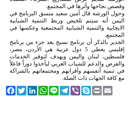
وقصص نجاحها وأثرها في المجتمع.
وحول الورشة قال أمين سعيد منسق البرنامج في
اليمن أنه سيتم تلخيص وربط التنمية الشبابية
الايجابية والتنمية الشبابية المجتمعية وعكسها في
المجتمع.
الجدير بالذكر أن برنامج نسيج يعد جزء من برنامج
إقليمي يغطي 5 دول عربية هي الأردن، مصر،
فلسطين، لبنان واليمن ويهدف لتوفير الخدمات
والفرص والدعم للشباب العربي ليأخذوا دوراً فاعلاً
في تنمية أنفسهم وأقرانهم ومجتمعاتهم بالشراكة
مع كافة الجهات ذات الصلة.
acebook
Twitter
LinkedIn
WhatsApp
Line
Telegram
Viber
Skype
Print
Email