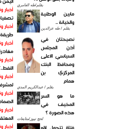
اليمن 
بقلم/طه العامري
أخبار وت
مابين الوطنية
تصفيات
والخيانة ..
أخبار وت
بقلم / طه عزالدين
طريقة 
نصيحتان في
أخبار وت
أذن المجلس
مغادرت
السياسي الأعلى
أخبار وت
ومحافظ البنك
النفط..
المركزي بن
أخبار وت
همام
لمشرف 
بقلم / عبدالكريم المدي
أخبار وت
ما هو السر
الصماد.
المخيف في
أخبار وت
هذه الصورة ؟
المعتقل
لحج نيوز/متابعات
أخبار وت
فتاة تتحول لإله