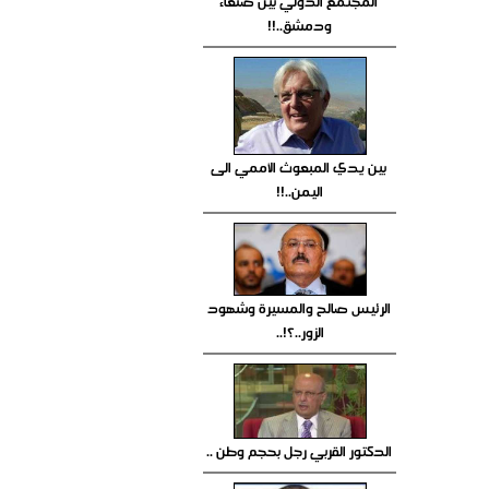
المجتمع الدولي بين صنعاء
ودمشق..!!
بين يدي المبعوث الأممي الى
اليمن..!!
الرئيس صالح والمسيرة وشهود
الزور..؟!..
الدكتور القربي رجل بحجم وطن ..