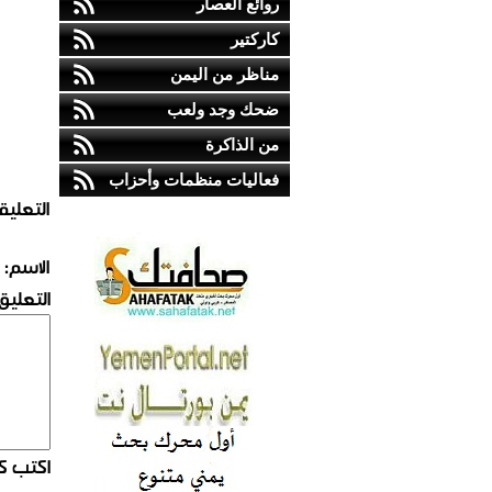
روائع العصار
كاركتير
مناظر من اليمن
ضحك وجد ولعب
من الذاكرة
فعاليات منظمات وأحزاب
التعليق
الاسم:
التعليق:
اكتب كو