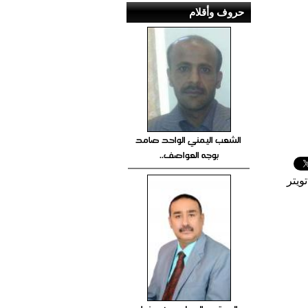
حروف وأقلام
الشعب اليمني الواحد صامد
بوجه العواصف..
ويتر