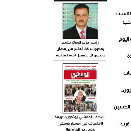
 السبب
تخب
اليوم
رئيس حزب الوفاق يشيد
بمخرجات لقاء العاشر من رمضان
ة
ويدعو الى تفعيل لجنة المتابعة
ضات
ون..
 الحسين
اصدقاء المغشي يوثقون لجريمة
 غرب
الاختطاف في اصدار صحفي
خاص عن الحادثة!!