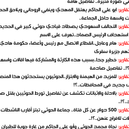
في صورة مثيرة.. تفاصيل هامة
قارير:
ابو علي الحاكم يعتقل المهدي وينفي الروحاني ويلاحق الح
 واسعة داخل الجماعة..
قارير:
التحالف السعودي يصطاد قيادي حوثي كبير في الحديد
استهداف الرئيس الصماد..تعرف على الاسم
قارير:
هام وعاجل..انقطاع الاتصال مع رئيس وأعضاء حكومة هادي
هم جزيرة سقرى
قارير:
خطير جدا..بسبب هذه الكارثة والمشاركة فيها اقالات واسع
؟!.. تفاصيل صادمة
قارير:
للمزيد من الهيمنة والابتزاز..الحوثيون يستحدثون هذا المن
جديد في المحافظات..؟!
قارير:
بالادلة والإثباتات تكشف عن تفاصيل تورط الحوثيين بقتل صا
.؟!..
قارير:
500 دولار عن كل فتاة.. جماعة الحوثي تبتز أقارب الناشطات
ات للافراج عنهن..؟!..
قارير:
نجاة محمد الحوثي وأبو علي الحاكم من غارة جوية للطيران