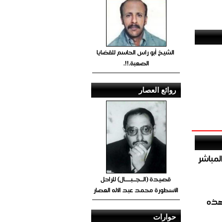
الشيخ أبو راس الحاسم للقضايا
الصعبة.!!.
روائع العصار
صيص 54 لبيع الغاز المباشر
قصيدة (الــجــبــــال) للراحل
الأسطورة محمد عبد الاله العصار
هذه
حوارات