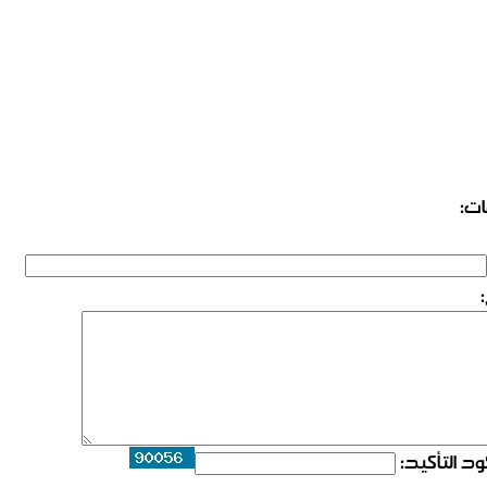
ات:
د التأكيد: