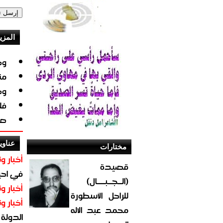
المزي
وج
من
وج
فل
صو
عناوي
مختارات
أخبار وت
قصيدة
في احيا
(الــجــبــــال)
أخبار وت
للراحل الأسطورة
أخبار وت
محمد عبد الاله
الدولة