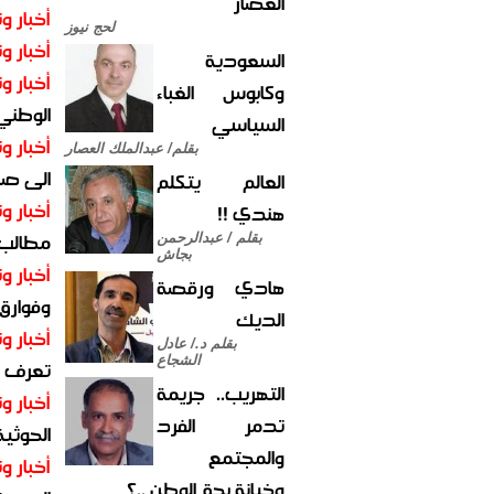
العصار
أخبار وت
لحج نيوز
أخبار وت
السعودية
أخبار وت
وكابوس الغباء
الوطني 
السياسي
أخبار وت
بقلم/ عبدالملك العصار
الى صنع
العالم يتكلم
أخبار وت
هندي !!
مطالب أ
بقلم / عبدالرحمن
بجاش
أخبار وت
هادي ورقصة
وفوارق
الديك
أخبار وت
بقلم د./ عادل
الشجاع
تعرف عل
التهريب.. جريمة
أخبار وت
تدمر الفرد
الحوثية 
والمجتمع
أخبار وت
وخيانة بحق الوطن ..؟