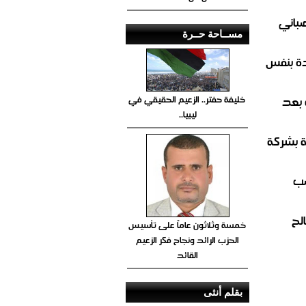
صباني
مســاحة حــرة
ة بنفس
خليفة حفتر.. الزعيم الحقيقي في
 بعد
ليبيا..
ة بشركة
صب
لح
خمسة وثلاثون عاماً على تأسيس
الحزب الرائد ونجاح فكر الزعيم
القائد
بقلم أنثى