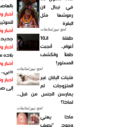
بالعاص
في نيبال لأن
أخبار وت
رموشها مثل
للحوثيي
البقرة
أخبار وت
لحج نيوز/متابعات
طفلة الـ10
جديدة ل
أعوام.. أنجبت
أخبار وت
طفلاً وانكشف
بلاده م
المستور!
أخبار وت
لحج نيوز/متابعات
دبي.. ا
فتيات اليابان غير
أخبار وت
المتزوجات لم
إلى صر
يمارسن الجنس من قبل...
لماذا؟
لحج نيوز/متابعات
ماذا يعني
وجود "نصف