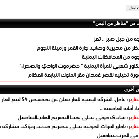
د من "مناظر من اليمن"
ه من جبل صبر .. تعز
ظر من مديرية وصاب..جارة القمر وزميلة النجوم
وه من المحافظات اليمنية
كلور شعبي للمرأة اليمنية " حضرموت الوادي والصحراء"
رة تخيليه لقصر غمدان مقر الملوك التبابعة العظام
ن أخرى
قارير:
عاجل..الشركة اليمنية للغاز تعلن عن تخ
ء أمانة العاصمة...
قارير:
قيادي حوثي يدلي بهذا التصريح الهام..التفاصيل
قارير:
ناطق القوات الحوثية يدلي بتصريح جديد ويؤكد مشاركة 
 في الحرب..تفاصيل