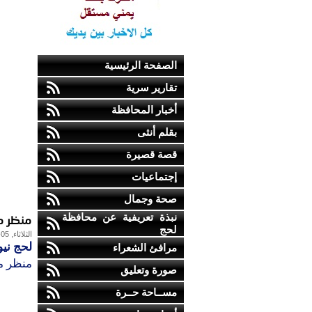
الصفحة الرئيسية
تقارير سرية
أخبار المحافظة
بقلم أنثى
قصة قصيرة
إجتماعيات
صحة وجمال
منظر م
نبذة تعريفية عن محافظة
لحج
الثلاثاء, 05-يونيو-2012
لحج نيو
مرافئ الشعراء
منظر م
صورة وتعليق
مســاحة حــرة