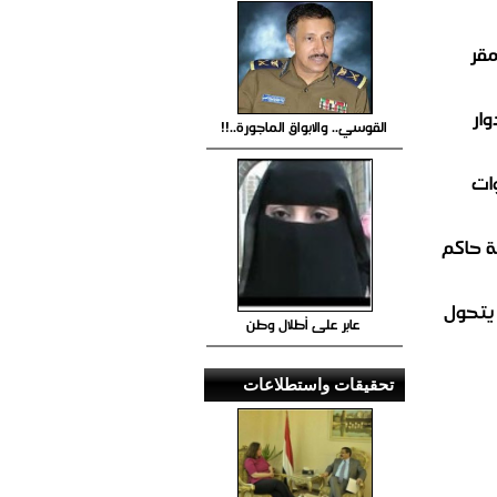
مقر
ار
القوسي.. والابواق الماجورة..!!
ات
 حاكم
 يتحول
عابر على أطلال وطن
تحقيقات واستطلاعات