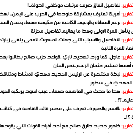
قارير:
تفاصيل اتفاق صرف مرتبات موظفي الدولة..!
قارير:
أمريكا تعترف بمشاركة جنودها في الحرب على اليمن.. لهذا
قارير:
برغم المعاناة والوعود الكاذبة من حكومة صنعاء وعدن المن
يتأهل للمرة الاولى وهذا ما يعانيه..تفاصيل محزنة
قارير:
التفاصيل والاسباب التي جعلت المبعوث الأممي يلغي زيارته 
اء للمرة الثانية
قارير:
عاجل..كما ورد..تهديد ناري..قواعد حزب صالح يطالبوا بعد
همها تسليم جثمان الزعيم..نص البيان
قارير:
نبذة مختصرة عن الرئيس الجديد مهدي المشاط ومتناق
 المهدي في سطور
قارير:
هذا ما حدث في العاصمة صنعاء.. عيب اسود يرتكبه الحوثي
يه..؟!..
قارير:
بالاسم والصورة.. تعرف على مصير قائد القناصة في كتائب
؟!..
قارير:
ظهور جديد طارق صالح مع أحد أفراد القوات التي يقودها