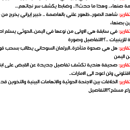
مة صنعاء.. وهذا ما حدث!!.. وضابط يكشف سر نجاتهم...
قارير:
شاهد الصور..ظهور علني بالعاصمة .. خبير إيراني يخرج من 
ن بصنعاء
قارير:
في سابقة هي الاولى من نوعها في اليمن..الحوثي يسلم ادو
لزينبيات ..؟!التفاصيل وصورة
قارير:
هل هي صحوة متأخرة..البرلمان السوداني يطالب بسحب قو
ن اليمن
قارير:
صحيفة هندية تكشف تفاصيل جديدة عن القبض على ابنة
قتلوني ولن اعود الى الامارات..
قارير:
الخلافات بين الأجنحة الحوثية والإتهامات البينية والتخوين قد
اع مسلح؟!التفاصيل