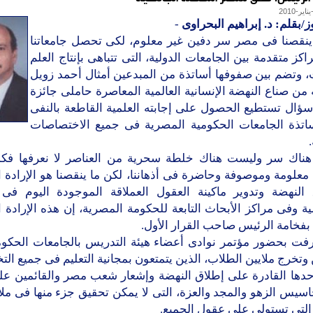
ز/بقلم: د. إبراهيم البحراوى
-
ينقصنا فى مصر سر دفين غير معلوم، لكى تحصل جامعاتنا
كز متقدمة بين الجامعات الدولية، التى تتباهى بإنتاج العلم
، وتضم بين صفوفها أساتذة من المبدعين أمثال أحمد زويل
 من صناع النهضة الإنسانية العالمية المعاصرة حاملى جائزة
سؤال تستطيع الحصول على إجابته العلمية القاطعة بالنفى
اتذة الجامعات الحكومية المصرية فى جميع الاختصاصات
ناك سر وليست هناك خلطة سحرية من العناصر لا نعرفها فك
معلومة وموصوفة وحاضرة فى أذهاننا، لكن ما ينقصنا هو الإرادة 
 النهضة وتدوير ماكينة العقول العملاقة الموجودة اليوم فى ج
ة وفى مراكز الأبحاث التابعة للحكومة المصرية، إن هذه الإرادة 
بفخامة الرئيس صاحب القرار الأول.
فت بحضور مؤتمر نوادى أعضاء هيئة التدريس بالجامعات الحكومي
تخرج ملايين الطلاب، الذين يتمتعون بمجانية التعليم فى جميع ا
دها القادرة على إطلاق النهضة وإشعار شعب مصر والقائمين عل
حاسيس الزهو والمجد والعزة، التى لا يمكن تحقيق جزء منها فى م
التى تستولى على عقول الجميع.