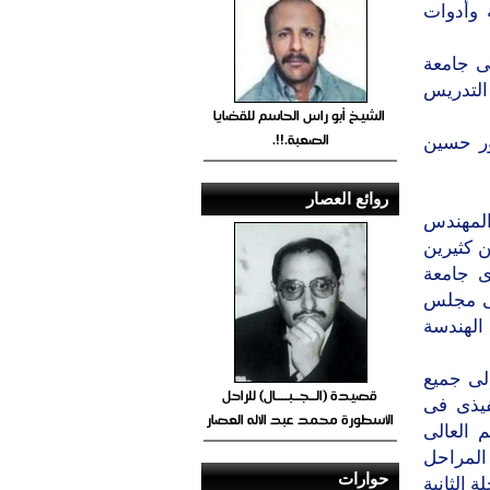
 وأدوات
ى جامعة
 التدريس
الشيخ أبو راس الحاسم للقضايا
الصعبة.!!.
ور حسين
روائع العصار
المهندس
ن كثيرين
ى جامعة
فى مجلس
الهندسة
لى جميع
قصيدة (الــجــبــــال) للراحل
فيذى فى
الأسطورة محمد عبد الاله العصار
 العالى
 المراحل
حوارات
 الثانية