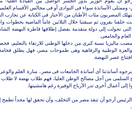
رجو أن يقوم الوزير بدور الجسر الواصل بين القيادة العليا- م
 وممثلى الأساتذة سواء فى النوادى أو فى مجالس الأقسام العلمية
هلك المصريون مئات الأطنان من الأحبار فى الكتابة عن تجارب ا
ت خلفنا بقرون ثم سبقتنا خلال الثلاثين عاماً الماضية بخطوات و
 التى تحولت إلى دولة متقدمة بفضل إطلاقها قاطرة النهضة الشا
 العام والجامعى.
صت ماليزيا نسبة كبرى من دخلها الوطنى للارتقاء بالتعليم، فح
والعزة الوطنية والرفاهية وهى طموحات مصر، فهل يطلق فخامة
فتتاح عصر النهضة.
يرجوه أساتذتنا أى أساتذة الجامعات فى مصر.. منارة العلم والوع
ح السلمى من أجل مصالح الوطن العليا، فهم طلاب نهضة لا طلاب ق
 إلى أعمال أخرى تدر الأرباح الوفيرة رغم هامشيتها.
لرئيس أرجو أن تنقذ مصر من التخلف، وأن تحقق لها مجداً تطمح إل