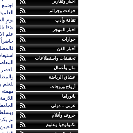
أخبار وتقارير
اجتمع 
حوادث وجرائم
العلمية
يوم ال
ثقافة وأدب
بدءاً ب
اخبار المهجر
علم الا
حوارات
حاضراً 
فالمطلو
أخبار الفن
استيعا
تحقيقات واستطلاعات
المعاص
مال وأعمال
للعصر و
والمطل
عشاق الرياضة
للعلم و
أزواج وزوجات
مهمته ب
بانوراما
اللازم
الجامع
عربي .. دولي
وبسلطات
حروف وأقلام
لم يكن 
تكنولوجيا وعلوم
التعيين