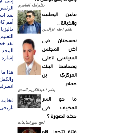
إننى أ
بقلم/طه العامري
الرئيس-
مابين الوطنية
لقد است
والخيانة ..
أمم كان
ماليزيا
بقلم / طه عزالدين
التعليم
نصيحتان في
لقد خص
أذن المجلس
المجد 
السياسي الأعلى
إشارة ا
ومحافظ البنك
هذا ما 
المركزي بن
والكفا
همام
انصرفوا
بقلم / عبدالكريم المدي
ما هو السر
فخامة ا
المخيف في
تاريخى.
هذه الصورة ؟
لحج نيوز/متابعات
فتاة تتحول لإله