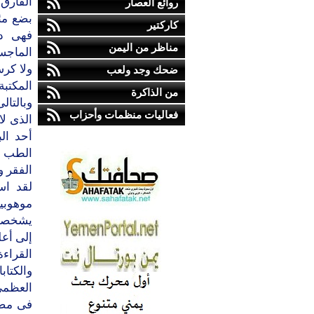
الفارق 
روائع العصار
بضع مئ
كاركتير
فهى دا
مناظر من اليمن
الماجست
ولا كرس
ضحك وجد ولعب
المكتبة
من الذاكرة
وبالتال
فعاليات منظمات وأحزاب
الذى ل
أحد ال
الطب و
الفقر و
لقد اس
موهوبي
يشخصون 
إلى أعل
القراء
والكتاب
العظمى 
فى مصر،