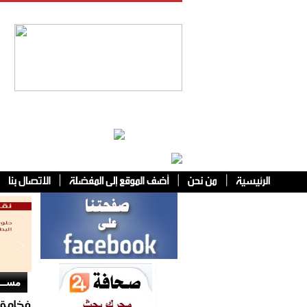
فئات أخرى
مســا
فخامة 