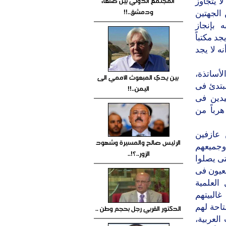
المجتمع الدولي بين صنعاء
ا يتجاوز
ودمشق..!!
الجهتين
 بإنجاز
د مكتباً
ه لا يجد
لأساتذة،
بين يدي المبعوث الأممي الى
بتدئ فى
اليمن..!!
يدين فى
رباً من
 عازفين
الرئيس صالح والمسيرة وشهود
وجميعهم
الزور..؟!..
تى يصلوا
لعيون فى
العلمية
غالبيتهم
تاحة لهم
الدكتور القربي رجل بحجم وطن ..
العربية،