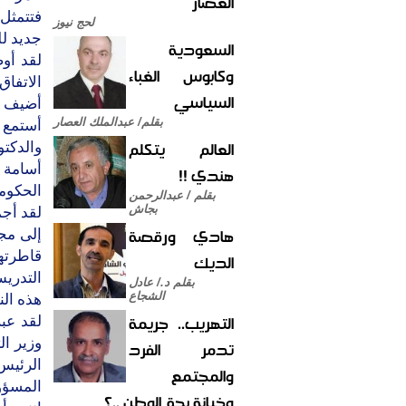
العصار
فتتمثل
لحج نيوز
جديد لل
السعودية
لقد أو
وكابوس الغباء
الاتفاق
السياسي
أضيف أن
بقلم/ عبدالملك العصار
أستمع 
العالم يتكلم
والدكتو
أسامة 
هندي !!
الحكومي
بقلم / عبدالرحمن
بجاش
لقد أجم
هادي ورقصة
إلى مجل
قاطرتها
الديك
التدري
بقلم د./ عادل
الشجاع
هذه الن
التهريب.. جريمة
لقد عبر
وزير ال
تدمر الفرد
الرئيس
والمجتمع
المسؤول
وخيانة بحق الوطن ..؟