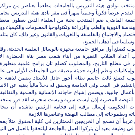
منتخب نوادى هيئة التدريس بالجامعات مطعماً بعناصر من مراكز
 ليقدم عرضاً فكرياً وعلمياً مبهراً فى مقر نادى هيئة التدريس بجامع
جمعة الماضى، ضم المنتخب نخبة من العلماء الذين يغطون معظم
الهندسة النووية والطب والزراعة وتكنولوجيا المعلومات والكيمياء ووص
قتصاد والاجتماع والفلسفة واللغويات والقانون وغير ذلك، كان مثل
وسلسا فى أذهان الجميع،
ب كضلع أول مرافق جامعية مجهزة بالوسائل العلمية الحديثة، وق
ب أعداد الطلاب الغفيرة من أبناء شعب مصر بناة الحضارة الأم
ر فى مطلع التاريخ، والمطلوب كضلع ثان برامج علمية متطورة 
إمكانيات ونظم إدارية حديثة مطبقة فى الجامعات الأولى فى عال
وب كضلع ثالث حاسم نظام أجور عادل للأستاذ يضمن لذهنه حا
التعليم فى البيت وفى الجامعة ويحقق له دخلاً مالياً يغنيه عن الا
أعمال جانبية، ويضمن إشباع حاجاته الإنسانية والعلمية والثقافية
ة للنهضة المصرية إذن ليست سرية وليست سحرية، لقد قرر منتخب
ات الحكومية إرسال برقية إلى فخامة الرئيس تناشده أن ينحاز 
ه وبطموحاته إلى مطالب النهضة وعناصرها اللازمة.
غريباً أن تسمع أن الخريجين الممتازين فى كلية الحقوق مثلاً يف
 فى وظيفة معيد أن يتركوا العمل بالجامعة ليلتحقوا بالعمل فى الني