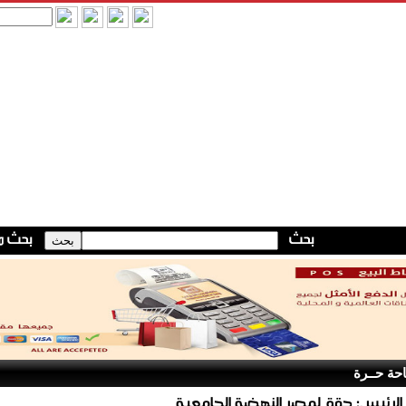
حة حــرة
الرئيس: حقق لمصر النهضة الجامعية