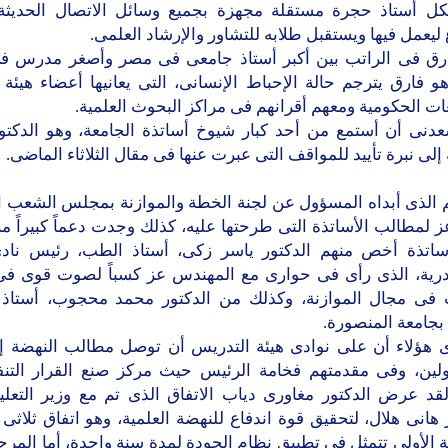
ل أستاذ حجرة مستقلة مجهزة بجميع وسائل الاتصال الحديثة
 ليعمل فيها ويستقبل طلابه للتشاور والإرشاد العلمى.
ارق فى الراتب بين أكبر أستاذ جامعى فى مصر وأصغر مدرس ف
و فارق يترجم حالة الإحباط الإنسانى، التى يعانيها أعضاء هيئة
ات الحكومية ومعهم أقرانهم فى مراكز البحوث العلمية.
عدنى أن أستمع من أحد كبار شيوخ أساتذة الجامعة، وهو الدكت
لى نبرة تأييد للمواقف التى عبرت عنها فى مقال الثلاثاء الماضى.
م الذى أبداه المسؤول عن لجنة الخطة والموازنة بمجلس الشعب 
 لمطالب الأساتذة التى طرحتها عليه، كذلك وجدت دعماً كبيراً م
ساتذة أخص منهم الدكتور ياسر زكى، أستاذ الطب، رئيس ناد
درية، الذى رأى فى حوارى مع المهندس عز كسباً لصوت قوى 
فى مجال الموازنة، وكذلك من الدكتور محمد محجوب، أستاذ 
 بجامعة المنصورة.
ى هؤلاء أن على نوادى هيئة التدريس أن توصل مطالب النهضة إ
لين، وفى مقدمتهم فخامة الرئيس حيث مركز صنع القرار التن
قد عرض الدكتور مغاورى دياب الاتفاق الذى تم مع وزير التعليم
 هانى هلال، لتحقيق قوة اندفاع للنهضة العلمية، وهو اتفاق ثلاثى
 الأولى تتمثل فى تطبيق نظام الجودة لمدة سنة واحدة، أما المرحلة