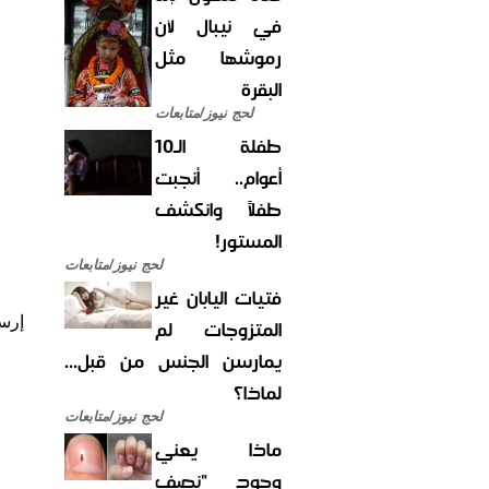
في نيبال لأن
رموشها مثل
البقرة
لحج نيوز/متابعات
طفلة الـ10
أعوام.. أنجبت
طفلاً وانكشف
المستور!
لحج نيوز/متابعات
فتيات اليابان غير
إرس
المتزوجات لم
يمارسن الجنس من قبل...
لماذا؟
لحج نيوز/متابعات
ماذا يعني
وجود "نصف