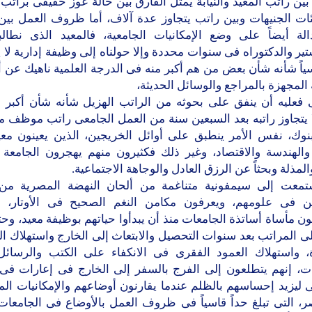
بين راتب المعيد والنيابة يمثل الفارق بين حالة عوز حقيقى براتب ل
ات الجنيهات وبين راتب يتجاوز عدة آلاف، أما ظروف العمل بين 
لة أيضاً على وضع الإمكانيات الجامعية، فالمعيد الذى نطالبه
ير والدكتوراه فى سنوات محددة وإلا حولناه إلى وظيفة إدارية لا يج
ياً شأنه شأن بعض من هم أكبر منه فى الدرجة العلمية ناهيك عن أن
 المجهزة بالمراجع والوسائل الحديثة،
ى فعليه أن ينفق على بحوثه من الراتب الهزيل شأنه شأن أكبر ا
ا يتجاوز راتبه بعد السبعين سنة من العمل الجامعى راتب موظف م
بنوك، نفس الأمر ينطبق على أوائل الخريجين، الذين يعينون مع
الهندسة والاقتصاد، وغير ذلك فكثيرون منهم يهجرون الجامعة ه
المذلة وبحثاً عن الرزق العادل والوجاهة الاجتماعية.
تمعت إلى سيمفونية متناغمة من ألحان النهضة المصرية من
ن فى علومهم، ويعرفون مكامن النغم الصحيح فى الأوتار، 
مأساة أساتذة الجامعات منذ أن يبدأوا حياتهم بوظيفة معيد، وح
ى المراتب بعد سنوات التحصيل والابتعاث إلى الخارج واستهلاك ا
ة، واستهلاك العمود الفقرى فى الانكفاء على الكتب والرسائل 
ات، إنهم يتطلعون إلى الفرج بالسفر إلى الخارج فى إعارات فى 
ليزيد إحساسهم بالظلم عندما يقارنون أوضاعهم والإمكانيات الم
 التى تبلغ حداً قاسياً فى ظروف العمل بالأوضاع فى الجامعات 