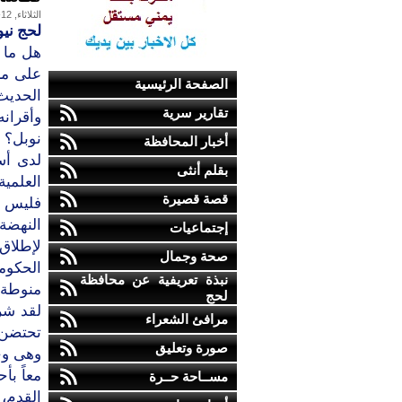
الثلاثاء, 12-يناير-2010
لحج نيو
هل ما 
على مرا
الصفحة الرئيسية
الحديث
تقارير سرية
وأقرانه
نوبل؟ 
أخبار المحافظة
لدى أس
بقلم أنثى
العلمية.
قصة قصيرة
فليس ه
النهضة 
إجتماعيات
لإطلاق
صحة وجمال
الحكومي
نبذة تعريفية عن محافظة
منوطة 
لحج
لقد شر
مرافئ الشعراء
تحتضن و
صورة وتعليق
وهى وح
معاً بأ
مســاحة حــرة
القدم، 