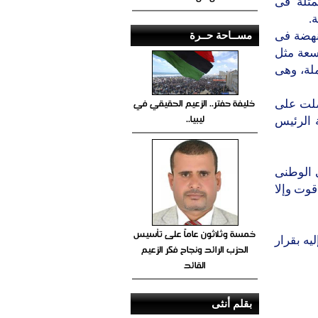
مثلة فى
.
مســاحة حــرة
لنهضة فى
اسعة مثل
ملة، وهى
خليفة حفتر.. الزعيم الحقيقي في
صلت على
ليبيا..
 الرئيس
ى الوطنى
وت وإلا
خمسة وثلاثون عاماً على تأسيس
يه بقرار
الحزب الرائد ونجاح فكر الزعيم
القائد
بقلم أنثى