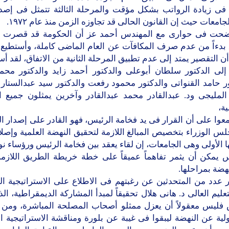
 فى زيادة الرواتب بشكل مؤقت والمرحلة الثالثة تتمثل فى إصدا
جامعات حيث إن القانون الحالى قد تجاوزه الزمن منذ عام ١٩٧٢.
ضحت فى حوارى مع المهندس أحمد عز أن الحكومة قد قصرت ف
 بدءاً من عدم صرف المكافآت عن العام الماضى كاملة، وأستطيع 
 التقصير يمتد إلى عدم تطبيق المرحلة الثانية من الاتفاق، لقد أ
إلى الدكتور سلطان أبوعلى والدكتور أحمد زايد والدكتور محم
ر حامد القنواتى والدكتور محمود رفعت والدكتور سيد عبدالستار 
المليجى ود. عبدالقادر محمد عبدالقادر وآخرين يمثلون جميع ا
ة،
عوا على أن القرار فى يد فخامة الرئيس، فهو القادر على إصدار ا
س الوزراء بتخصيص المبالغ اللازمة لتحقيق النهضة العلمية وإصل
 الأولى وهى الجامعات، إن لقاء يعقد بين فخامة الرئيس ورؤساء نو
س يمكن أن يثمر تفاهماً عميقاً على خطة خريطة الطريق اللازمة
هضة بمراحلها.
 عدد من المتحدثين عن رغبتهم فى الاطلاع على الاستراتيجية ال
تعليم العالى د. هانى هلال تحقيقاً لمبدأ المشاركة الديمقراطية، ال
 فليس معقولاً أن يعزل ممثلو أصحاب المصلحة المباشرة، ومن 
ية عن النهضة ليبقوا فى غيبة عن بلورة ومناقشة الاستراتيجية ا