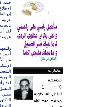
حيث لك
الاطلاع
إن الف
عربية ه
بالجامع
لقد أس
عويضة إ
وللتفه
أحمد عز
من الأ
الإسكن
مختارات
الشعب 
النووية
قصيدة
لقد رأ
(الــجــبــــال)
المسؤو
للراحل الأسطورة
مصر، ل
محمد عبد الاله
الدكتور
المرحلة