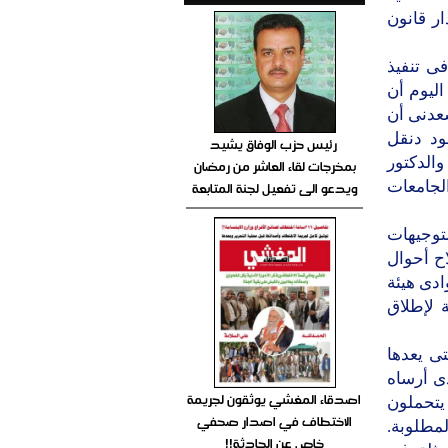
ر قانون
ى تنفيذ
اليوم أن
سعدنى أن
ود دنقل
رئيس حزب الوفاق يشيد
والدكتور
بمخرجات لقاء العاشر من رمضان
ويدعو الى تفعيل لجنة المتابعة
لجامعات
لتوجيهات
اح أحوال
ادى هيئة
 لإطلاق
تى يعدها
ذى أرساه
اصدقاء المغشي يوثقون لجريمة
يتحملون
الاختطاف في اصدار صحفي
لمطلوبة.
خاص عن الحادثة!!