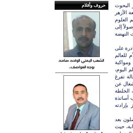
حروف وأقلام
 البحوث
ة الأزهر
 العلوم
ولاً إلى
ث النهضة
ادرة على
 للعالم
الشعب اليمني الواحد صامد
ومواكبة
بوجه العواصف..
م اليوم،
لة تفرغ
نشغال عن
، الخلطة
 أساتذة
بإرادته
ضلون بعد
ابة، حيث