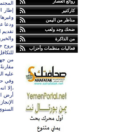
روائع العصار
المجتمع
إطار ا
كاركتير
وغيرها 
مناظر من اليمن
ودعا عض
ضحك وجد ولعب
تقديم ا
والخير
من الذاكرة
بروح جم
فعاليات منظمات وأحزاب
للتكافل
من جهت
مقارنةً
عليه ال
وفي حي
،إلا ا
أرض الو
الإنجا
السنوي 