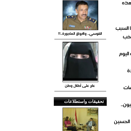
هذه
 السبب
القوسي.. والابواق الماجورة..!!
تخب
اليوم
ة
عابر على أطلال وطن
ضات
تحقيقات واستطلاعات
ون..
 الحسين