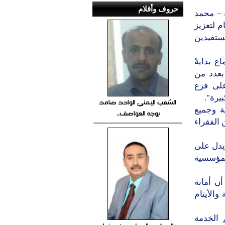
حروف وأقلام
 – محمد
م لتعزيز
ستفيدين
ع بدايةً
بعدد من
على فرع
يرة".
الشعب اليمني الواحد صامد
ة وجميع
بوجه العواصف..
الفقراء
 يدل على
المؤسسية
ن أمانة
والأيتام
 الخدمة