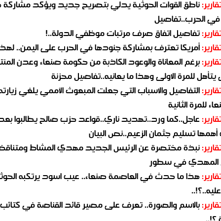
قارير:
ناطق القوات الحوثية يدلي بتصريح جديد ويؤكد مشاركة 
 في الحرب..تفاصيل
قارير:
تفاصيل اتفاق صرف مرتبات موظفي الدولة..!
قارير:
أمريكا تعترف بمشاركة جنودها في الحرب على اليمن.. لهذا
قارير:
برغم المعاناة والوعود الكاذبة من حكومة صنعاء وعدن المن
يتأهل للمرة الاولى وهذا ما يعانيه..تفاصيل محزنة
قارير:
التفاصيل والاسباب التي جعلت المبعوث الأممي يلغي زيارته 
اء للمرة الثانية
قارير:
عاجل..كما ورد..تهديد ناري..قواعد حزب صالح يطالبوا بعد
همها تسليم جثمان الزعيم..نص البيان
قارير:
نبذة مختصرة عن الرئيس الجديد مهدي المشاط ومتناق
 المهدي في سطور
قارير:
هذا ما حدث في العاصمة صنعاء.. عيب اسود يرتكبه الحوثي
يه..؟!..
قارير:
بالاسم والصورة.. تعرف على مصير قائد القناصة في كتائب
؟!..