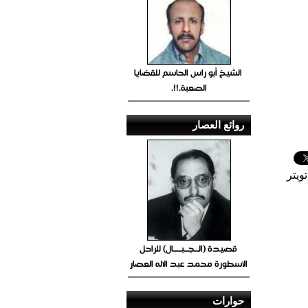
الشيخ أبو راس الحاسم للقضايا
الصعبة.!!.
روائع العصار
ويتر
قصيدة (الــجــبــــال) للراحل
الأسطورة محمد عبد الاله العصار
حوارات