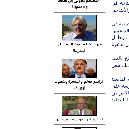
المجتمع الدولي بين صنعاء
حتاجة في
ودمشق..!!
الأضاحي
جمعية في
الداعمين
 يتعامل
بين يدي المبعوث الأممي الى
ي تدعونا
اليمن..!!
 بالجيد
 ذلك ينص
الماضية
الرئيس صالح والمسيرة وشهود
وسة على
الزور..؟!..
لكثير من
التقليد
الدكتور القربي رجل بحجم وطن ..