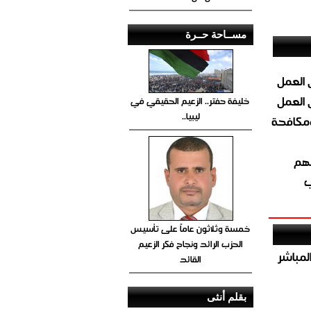
مســاحة حــرة
 العمل
 العمل
خليفة حفتر.. الزعيم الحقيقي في
ليبيا..
ومكافحة
ئهم
ب
خمسة وثلاثون عاماً على تأسيس
الحزب الرائد ونجاح فكر الزعيم
صيص 54 لبيع الغاز المباشر
القائد
بقلم أنثى