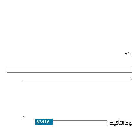
ات:
د التأكيد: