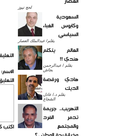
العصار
لحج نيوز
السعودية
وكابوس الغباء
السياسي
بقلم/ عبدالملك العصار
العالم يتكلم
التعليق
هندي !!
بقلم / عبدالرحمن
الاسم:
بجاش
هادي ورقصة
التعليق:
الديك
بقلم د./ عادل
الشجاع
التهريب.. جريمة
تدمر الفرد
والمجتمع
اكتب كو
وخيانة بحق الوطن ..؟