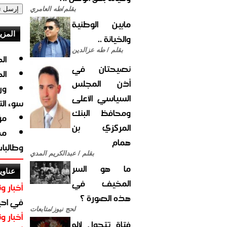
بقلم/طه العامري
مابين الوطنية
المزي
والخيانة ..
بقلم / طه عزالدين
ال
نصيحتان في
ال
أذن المجلس
ور
السياسي الأعلى
سوء ال
ومحافظ البنك
مؤ
المركزي بن
مد
همام
وطالبا
بقلم / عبدالكريم المدي
ما هو السر
عناوي
المخيف في
أخبار وت
هذه الصورة ؟
في احيا
لحج نيوز/متابعات
أخبار وت
فتاة تتحول لإله