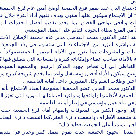
ش.
اجتماع الذي عقد بمقر فرع الجمعية أوضح أمين عام فرع الجمعية
 ان الاجتماع سيكون تقليداً سنوي بهدف تقييم أداء الفرع خلال عا
بيات وتلافي نواحي القصور بما يحدد تقديم أفضل الخدمات للم
اً من الفرع بنظام الجودة القائم على العمل المؤسسي".
 اعتبر الدكتور/ محمد القباطي مدير عام جمعية الإصلاح الاجتما
قة مباشرة لمزيد من الاجتماعات التي ستسهم في رفد الجمعية 
ظات والمقترحات بما يعزز من الأداء المتميز للجمعية،مؤكداً 
 بالأمانة صاحب عطاء وإمكاناته كبيرة والمساحة التي ينطلق فيها كب
لقباطي الى ان تضافر جهود المركز الرئيس والجمعية العمومي
عين سيكون الأداء أفضل ومستقبل واعد بما يخدم شريحة كبيرة من 
جين وطلاب العلم وكل المعوزين داخل أمانة العاصمة".
الدكتور محمد العديل عضو الجمعية العمومية انعقاد الاجتماع بأنه
الجمعية لأنظمتها ولوائحها ومواعيد اجتماعاتها الدورية التي تعزز 
في بناء عمل مؤسسي في إطار أمانة العاصمة.
إلى وجود الكثير من المعوقات والمهام أمام فرع الجمعية حيث أ
 متسعة الأطراف واتسعت دائرة الفقر،كما اتسعت دائرة البطالة 
جين ،متمنياً على الجمعية تغطية ذلك".
العديل بجهود الجمعية حيث تقوم بعمل كبير وجبار في تقديم