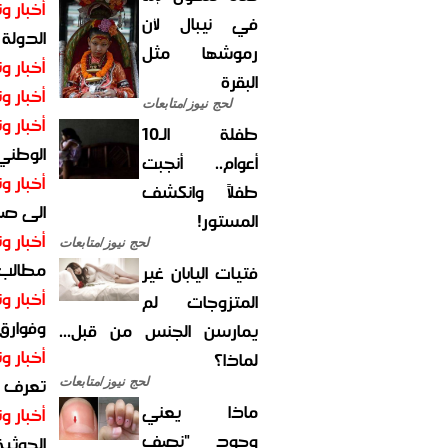
أخبار وت
في نيبال لأن
الدولة
رموشها مثل
أخبار وت
البقرة
أخبار وت
لحج نيوز/متابعات
أخبار وت
طفلة الـ10
الوطني 
أعوام.. أنجبت
أخبار وت
طفلاً وانكشف
الى صنع
المستور!
أخبار وت
لحج نيوز/متابعات
مطالب أ
فتيات اليابان غير
أخبار وت
المتزوجات لم
وفوارق
يمارسن الجنس من قبل...
أخبار وت
لماذا؟
تعرف عل
لحج نيوز/متابعات
ماذا يعني
أخبار وت
وجود "نصف
الحوثية 