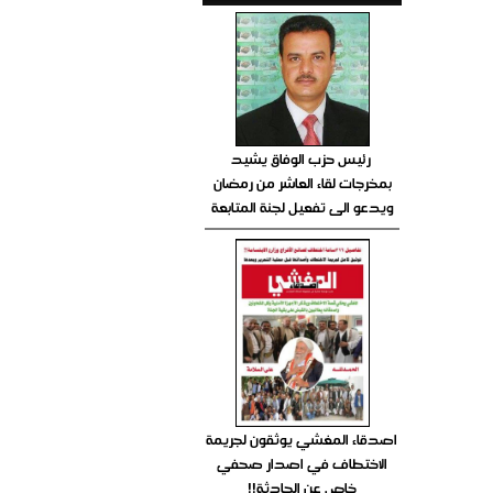
رئيس حزب الوفاق يشيد
بمخرجات لقاء العاشر من رمضان
ويدعو الى تفعيل لجنة المتابعة
اصدقاء المغشي يوثقون لجريمة
الاختطاف في اصدار صحفي
خاص عن الحادثة!!