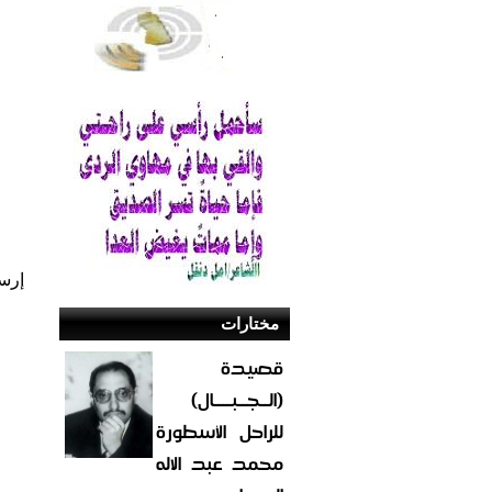
إرس
مختارات
قصيدة
(الــجــبــــال)
للراحل الأسطورة
محمد عبد الاله