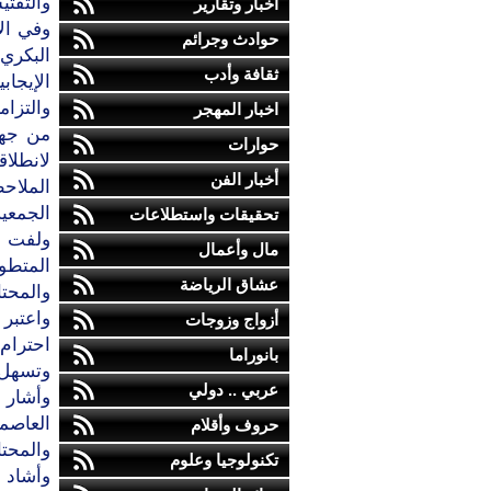
والتفتي
أخبار وتقارير
وفي ال
حوادث وجرائم
البكري"
ثقافة وأدب
الإيجا
والتزام
اخبار المهجر
من جهته
حوارات
لانطلا
أخبار الفن
الملاح
الجمعية
تحقيقات واستطلاعات
ولفت ا
مال وأعمال
المتطو
عشاق الرياضة
والمحتا
واعتبر 
أزواج وزوجات
احترام 
بانوراما
وتسهل 
عربي .. دولي
وأشار 
العاصمة
حروف وأقلام
والمحتا
تكنولوجيا وعلوم
وأشاد 