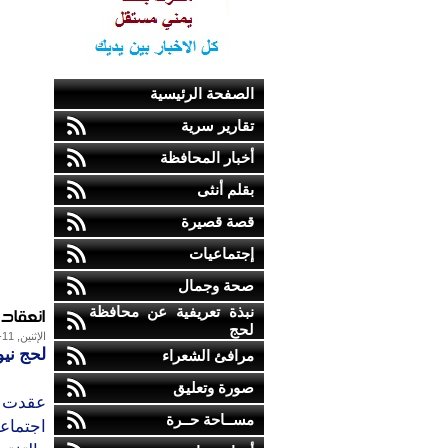
الصفحة الرئيسية
تقارير سرية
أخبار المحافظة
بقلم أنثى
قصة قصيرة
إجتماعيات
صحة وجمال
انعقاد 
نبذة تعريفية عن محافظة
لحج
الإثنين, 11-يناير-2010
لحج ني
مرافئ الشعراء
صورة وتعليق
عقدت ا
مســاحة حــرة
اجتماعه