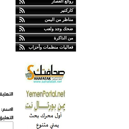
روائع العصار
كاركتير
مناظر من اليمن
ضحك وجد ولعب
من الذاكرة
فعاليات منظمات وأحزاب
التعليق
الاسم:
التعليق: