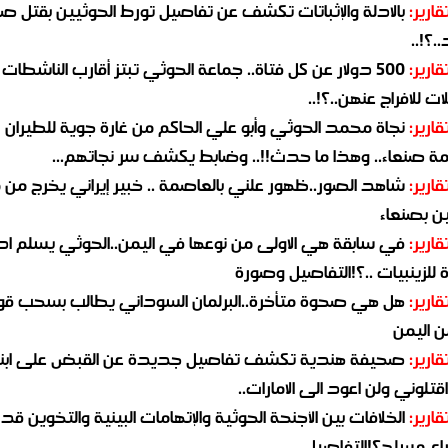
قارير:
بالادلة والإثباتات تكشف عن تفاصيل تورط الحوثيين بقتل صا
.؟!..
قارير:
500 دولار عن كل فتاة.. جماعة الحوثي تبتز أقارب الناشطات
ات للافراج عنهن..؟!..
قارير:
نجاة محمد الحوثي وأبو علي الحاكم من غارة جوية للطيران
مة صنعاء.. وهذا ما حدث!!.. وضابط يكشف سر نجاتهم...
قارير:
شاهد الصور..ظهور علني بالعاصمة .. خبير إيراني يخرج من 
ن بصنعاء
قارير:
في سابقة هي الاولى من نوعها في اليمن..الحوثي يسلم ادو
لزينبيات ..؟!التفاصيل وصورة
قارير:
هل هي صحوة متأخرة..البرلمان السوداني يطالب بسحب قو
ن اليمن
قارير:
صحيفة هندية تكشف تفاصيل جديدة عن القبض على ابنة
قتلوني ولن اعود الى الامارات..
قارير:
الخلافات بين الأجنحة الحوثية والإتهامات البينية والتخوين قد
اع مسلح؟!التفاصيل