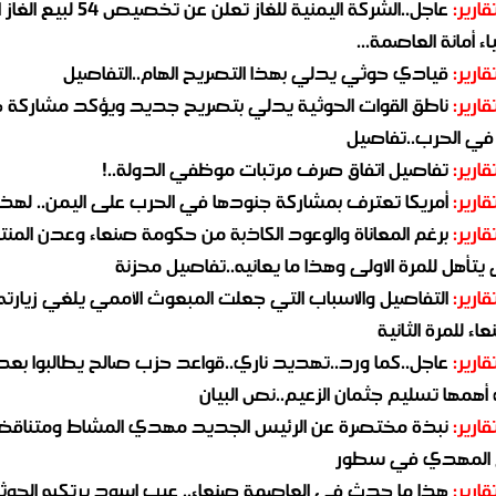
قارير:
عاجل..الشركة اليمنية للغاز تعلن عن تخ
ء أمانة العاصمة...
قارير:
قيادي حوثي يدلي بهذا التصريح الهام..التفاصيل
قارير:
ناطق القوات الحوثية يدلي بتصريح جديد ويؤكد مشاركة 
 في الحرب..تفاصيل
قارير:
تفاصيل اتفاق صرف مرتبات موظفي الدولة..!
قارير:
أمريكا تعترف بمشاركة جنودها في الحرب على اليمن.. لهذا
قارير:
برغم المعاناة والوعود الكاذبة من حكومة صنعاء وعدن المن
يتأهل للمرة الاولى وهذا ما يعانيه..تفاصيل محزنة
قارير:
التفاصيل والاسباب التي جعلت المبعوث الأممي يلغي زيارته 
اء للمرة الثانية
قارير:
عاجل..كما ورد..تهديد ناري..قواعد حزب صالح يطالبوا بعد
همها تسليم جثمان الزعيم..نص البيان
قارير:
نبذة مختصرة عن الرئيس الجديد مهدي المشاط ومتناق
 المهدي في سطور
قارير:
هذا ما حدث في العاصمة صنعاء.. عيب اسود يرتكبه الحوثي