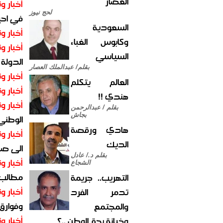
العصار
أخبار وت
لحج نيوز
في احيا
السعودية
أخبار وت
وكابوس الغباء
أخبار وت
السياسي
الدولة
بقلم/ عبدالملك العصار
أخبار وت
العالم يتكلم
أخبار وت
هندي !!
أخبار وت
بقلم / عبدالرحمن
بجاش
الوطني 
هادي ورقصة
أخبار وت
الديك
الى صنع
بقلم د./ عادل
أخبار وت
الشجاع
مطالب أ
التهريب.. جريمة
أخبار وت
تدمر الفرد
وفوارق
والمجتمع
أخبار وت
وخيانة بحق الوطن ..؟