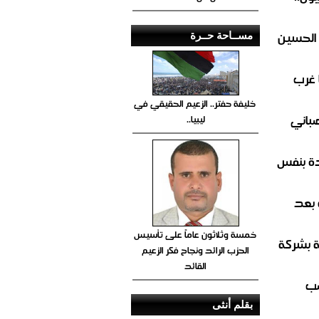
 الحسين
مســاحة حــرة
 غرب
خليفة حفتر.. الزعيم الحقيقي في
صباني
ليبيا..
ة بنفس
 بعد
خمسة وثلاثون عاماً على تأسيس
ة بشركة
الحزب الرائد ونجاح فكر الزعيم
القائد
صب
بقلم أنثى