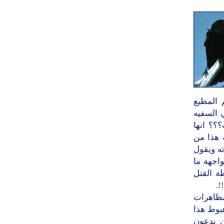
 المطيع
 السفيه
؟؟ انها
 هذا من
ه ويقول
واجهة ما
ة القتل
!.
مظاهرات
هبوط هذا
ن يدعون