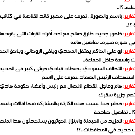
يه..؟!..
قارير:
بالاسم والصورة.. تعرف على مصير قائد القناصة في كتائب
؟!..
قارير:
ظهور جديد طارق صالح مع أحد أفراد القوات التي يقودها
في صورة مثيرة.. تفاصيل هامة
قارير:
ابو علي الحاكم يعتقل المهدي وينفي الروحاني ويلاحق الح
 واسعة داخل الجماعة..
قارير:
التحالف السعودي يصطاد قيادي حوثي كبير في الحديد
استهداف الرئيس الصماد..تعرف على الاسم
قارير:
هام وعاجل..انقطاع الاتصال مع رئيس وأعضاء حكومة هادي
هم جزيرة سقرى
قارير:
خطير جدا..بسبب هذه الكارثة والمشاركة فيها اقالات واسع
؟!.. تفاصيل صادمة
قارير:
للمزيد من الهيمنة والابتزاز..الحوثيون يستحدثون هذا المن
جديد في المحافظات..؟!