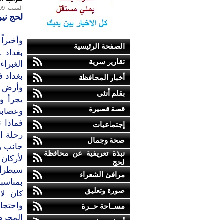
السبت, 09-يناير-2010
لحج ني
وأخيرا
الصفحة الرئيسية
بغداد .
تقارير سرية
الغبراء
بغداد ف
أخبار المحافظة
وأرض ا
بقلم أنثى
يجرأ و
قصة قصيرة
وعصابت
فماذا 
إجتماعيات
رحلة ا
صحة وجمال
جانب و
نبذة تعريفية عن محافظة
لأركان 
لحج
سيطرأ 
مرافئ الشعراء
بمناسبة
صورة وتعليق
كان لا
واحتجاج
مســاحة حــرة
المجرم