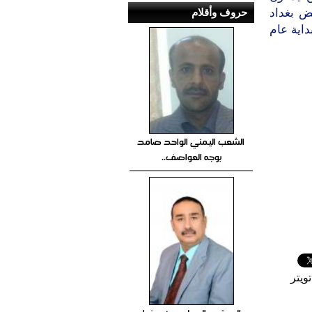
حروف وأقلام
فض بغداد
اية عام
الشعب اليمني الواحد صامد
بوجه العواصف..
ويتر