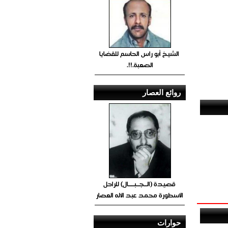
الشيخ أبو راس الحاسم للقضايا
الصعبة.!!.
روائع العصار
قصيدة (الــجــبــــال) للراحل
الأسطورة محمد عبد الاله العصار
حوارات