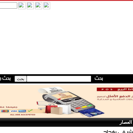
 العصار
لشر في بغداد