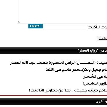
د التأكيد:
د من "روائع العصار"
يدة (الــجــبــــال) للراحل الأسطورة محمد عبد الاله العصار
اح جميل ولكن..سحر خادع هي اللغة
يةٌ في الشمس
طابور السادس!
اكم دينية جديدة .. بدلاً عن مدارس التلاميذ !
ن أخرى