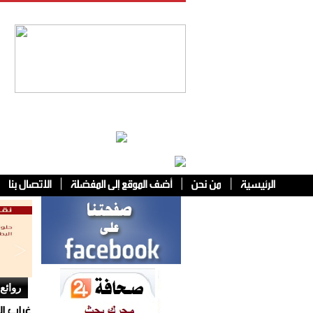
فئات أخرى
روائع
غراب ا