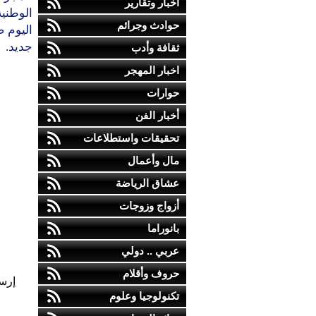
أخبار وتقارير
الوطنية
حوادث وجرائم
اليوم 
جديد.
ثقافة وأدب
اخبار المهجر
حوارات
أخبار الفن
تحقيقات واستطلاعات
مال وأعمال
عشاق الرياضة
أزواج وزوجات
بانوراما
عربي .. دولي
حروف وأقلام
إرس
تكنولوجيا وعلوم