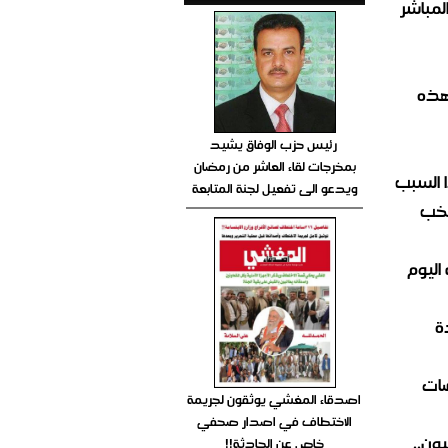
صيص 54 لبيع الغاز المباشر
هذه
رئيس حزب الوفاق يشيد
بمخرجات لقاء العاشر من رمضان
 السبب
ويدعو الى تفعيل لجنة المتابعة
تخب
اليوم
ة
ضات
اصدقاء المغشي يوثقون لجريمة
الاختطاف في اصدار صحفي
ون..
خاص عن الحادثة!!