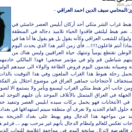
وز/المحامي سيف الدين احمد العراقي
-
ً هبط غراب الشر متكي أحد أركان أبليس العصر خامنئي في
.. نعم هبط ليلتقي فاقدوا الحياء تلاميذ دجاله في المنطقة
 وليؤكد للشعب العراقي وكأنه يقول بل هو يقول ها أنا هنا في
ماذا أنتم فاعلون!!!!.... فأي زمن أغبر هذا الذي يحدث اليوم
لوطن تقتطع يومياً وتنتهك حياة العراقيين وليس هناك من
يتهم شياطين قم ولو في مؤتمر صحفي! فهذا المالكي خادمهم
ه وصبيانه يقدمون اليوم فروض الطاعة والولاء الى سيدهم الولي
تحمل رحلة هبوط هذا الغراب الملعون وفي هذا التوقيت بالذات؟
ستخفاف لأحتجاجات جماهير العراق في موضوع احتلال بئر الفكة
من جانب آخر هبط متكي الغراب ليسمع ويأمر ولا يستمع الا لصوت
الجهلة في العراق المتمثل بالأتلاف الموحد بأن عليهم التوحد لم
في الأنتخابات فهو يحمل بركات سيده ابليس العصر وتنفيذ خط
 حلول العام الجديد ولا نعرف أي منطقة سيتم استهدافها في بغداد!
بد من مواجهة هذا الدجال وهو يهبط على بغداد الجريحة ب
ات تعكس للعالم ولنظام الدجال بأنهم غير مرحب بهم .... فرغم 
 فالفرصة لاتزال سانحة اليوم في مواجهة اعلامية للنواب الذي