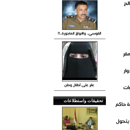
لح
القوسي.. والابواق الماجورة..!!
مقر
ار
عابر على أطلال وطن
ات
تحقيقات واستطلاعات
 حاكم
 يتحول