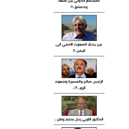
المجتمع الدولي بين صنعاء
ودمشق..!!
بين يدي المبعوث الأممي الى
اليمن..!!
الرئيس صالح والمسيرة وشهود
الزور..؟!..
الدكتور القربي رجل بحجم وطن ..