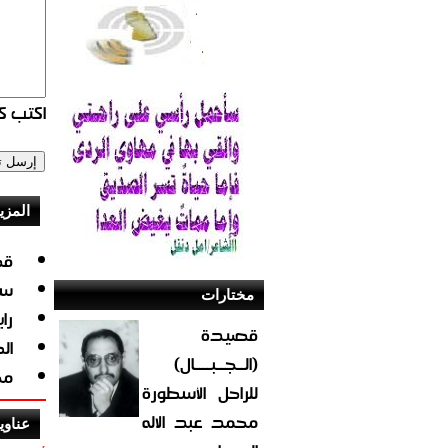
اكتب كو
المزي
قص
سل
مختارات
را
قصيدة
ال
(الــجــبــــال)
مح
للراحل الأسطورة
محمد عبد الاله
عناوي