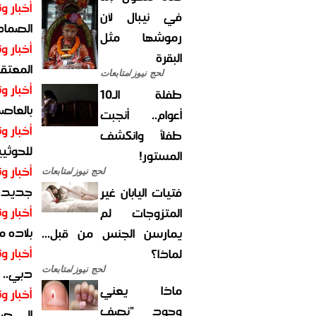
أخبار وت
في نيبال لأن
الصماد.
رموشها مثل
أخبار وت
البقرة
المعتقل
لحج نيوز/متابعات
أخبار وت
طفلة الـ10
بالعاص
أعوام.. أنجبت
أخبار وت
طفلاً وانكشف
للحوثيي
المستور!
أخبار وت
لحج نيوز/متابعات
جديدة ل
فتيات اليابان غير
أخبار وت
المتزوجات لم
بلاده م
يمارسن الجنس من قبل...
أخبار وت
لماذا؟
دبي.. ا
لحج نيوز/متابعات
ماذا يعني
أخبار وت
وجود "نصف
إلى صر