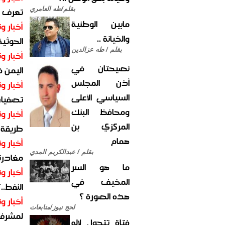
تعرف عل
بقلم/طه العامري
مابين الوطنية
أخبار وت
والخيانة ..
الحوثية 
بقلم / طه عزالدين
أخبار وت
نصيحتان في
اليمن 
أذن المجلس
أخبار وت
السياسي الأعلى
تصفيات
ومحافظ البنك
أخبار وت
المركزي بن
طريقة 
همام
أخبار وت
بقلم / عبدالكريم المدي
مغادرت
ما هو السر
أخبار وت
المخيف في
النفط..
هذه الصورة ؟
أخبار وت
لحج نيوز/متابعات
لمشرف 
فتاة تتحول لإله