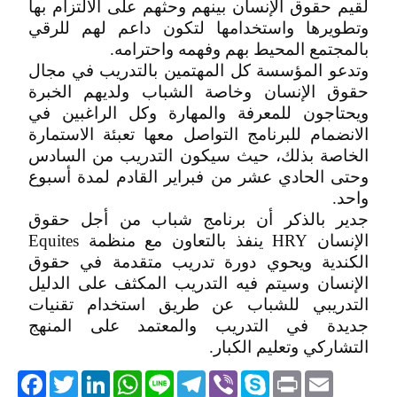
لقيم حقوق الإنسان بينهم وحثهم على الالتزام بها
وتطويرها واستخدامها لتكون داعم لهم للرقي
بالمجتمع المحيط بهم وفهمه واحترامه.
وتدعو المؤسسة كل المهتمين بالتدريب في مجال
حقوق الإنسان وخاصة الشباب ولديهم الخبرة
ويحتاجون للمعرفة والمهارة وكل الراغبين في
الانضمام للبرنامج التواصل معها تعبئة الاستمارة
الخاصة بذلك، حيث سيكون التدريب من السادس
وحتى الحادي عشر من فبراير القادم لمدة أسبوع
واحد.
جدير بالذكر أن برنامج شباب من أجل حقوق
الإنسان HRY ينفذ بالتعاون مع منظمة Equites
الكندية ويحوي دورة تدريب متقدمة في حقوق
الإنسان وسيتم فيه التدريب المكثف على الدليل
التدريبي للشباب عن طريق استخدام تقنيات
جديدة في التدريب والمعتمد على المنهج
التشاركي وتعليم الكبار.
acebook
Twitter
LinkedIn
WhatsApp
Line
Telegram
Viber
Skype
Print
Email