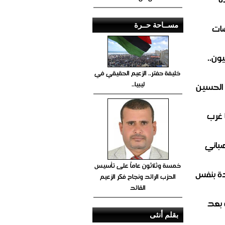
مســاحة حــرة
ضات
ون..
خليفة حفتر.. الزعيم الحقيقي في
ليبيا..
 الحسين
 غرب
صباني
خمسة وثلاثون عاماً على تأسيس
ة بنفس
الحزب الرائد ونجاح فكر الزعيم
القائد
 بعد
بقلم أنثى