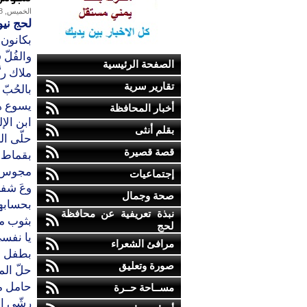
الخميس, 08-ديسمبر-2011
لحج نيو
بكانون 
والفُلّ
الصفحة الرئيسية
ملاك رن
تقارير سرية
بالحُبّ 
يسوع ها
أخبار المحافظة
ابن الإله
بقلم أنثى
حلّى الع
قصة قصيرة
بقماط من
مجوس حم
إجتماعيات
وعَ شفا
صحة وجمال
بحسابهن
نبذة تعريفية عن محافظة
بثوب من
لحج
يا نفس
مرافئ الشعراء
بطفل ال
صورة وتعليق
حلّ ال
حامل مع
مســاحة حــرة
رشّي ال