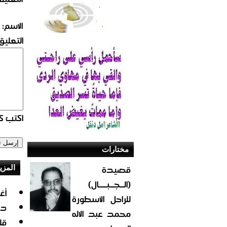
الاسم:
التعليق:
اكتب كو
مختارات
قصيدة
المزي
(الــجــبــــال)
أغ
للراحل الأسطورة
دن
محمد عبد الاله
قل