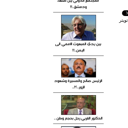
المجتمع الدولي بين صنعاء
ودمشق..!!
ويتر
بين يدي المبعوث الأممي الى
اليمن..!!
الرئيس صالح والمسيرة وشهود
الزور..؟!..
الدكتور القربي رجل بحجم وطن ..