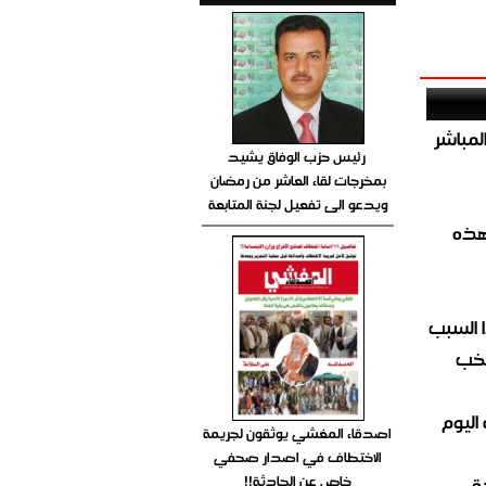
صيص 54 لبيع الغاز المباشر
رئيس حزب الوفاق يشيد
بمخرجات لقاء العاشر من رمضان
ويدعو الى تفعيل لجنة المتابعة
هذه
 السبب
تخب
اليوم
اصدقاء المغشي يوثقون لجريمة
الاختطاف في اصدار صحفي
خاص عن الحادثة!!
ة