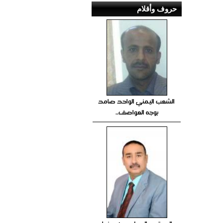
حروف وأقلام
الشعب اليمني الواحد صامد
بوجه العواصف..