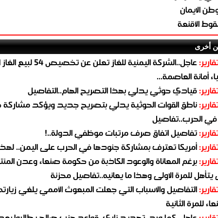
طن الايمان
وط الأقنعة
ن أخرى
قارير:
عاجل..الشركة اليمنية للغاز تعلن عن تخ
ء أمانة العاصمة...
قارير:
قيادي حوثي يدلي بهذا التصريح الهام..التفاصيل
قارير:
ناطق القوات الحوثية يدلي بتصريح جديد ويؤكد مشاركة 
 في الحرب..تفاصيل
قارير:
تفاصيل اتفاق صرف مرتبات موظفي الدولة..!
قارير:
أمريكا تعترف بمشاركة جنودها في الحرب على اليمن.. لهذا
قارير:
برغم المعاناة والوعود الكاذبة من حكومة صنعاء وعدن المن
يتأهل للمرة الاولى وهذا ما يعانيه..تفاصيل محزنة
قارير:
التفاصيل والاسباب التي جعلت المبعوث الأممي يلغي زيارته 
اء للمرة الثانية
قارير:
عاجل..كما ورد..تهديد ناري..قواعد حزب صالح يطالبوا بعد