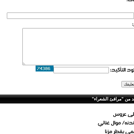
د التأكيد:
د من "مرافئ الشعراء"
لى عروس
دنه/ موال غنائي
مي يقطر مزنا