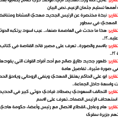
همها تسليم جثمان الزعيم..نص البيان
قارير:
نبذة مختصرة عن الرئيس الجديد مهدي المشاط ومتناق
 المهدي في سطور
قارير:
هذا ما حدث في العاصمة صنعاء.. عيب اسود يرتكبه الحوثي
يه..؟!..
قارير:
بالاسم والصورة.. تعرف على مصير قائد القناصة في كتائب
؟!..
قارير:
ظهور جديد طارق صالح مع أحد أفراد القوات التي يقودها
في صورة مثيرة.. تفاصيل هامة
قارير:
ابو علي الحاكم يعتقل المهدي وينفي الروحاني ويلاحق الح
 واسعة داخل الجماعة..
قارير:
التحالف السعودي يصطاد قيادي حوثي كبير في الحديد
استهداف الرئيس الصماد..تعرف على الاسم
قارير:
هام وعاجل..انقطاع الاتصال مع رئيس وأعضاء حكومة هادي
هم جزيرة سقرى