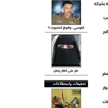
ة بشركة
صب
القوسي.. والابواق الماجورة..!!
لح
عابر على أطلال وطن
مقر
تحقيقات واستطلاعات
ار
ات