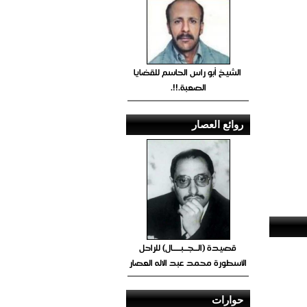
الشيخ أبو راس الحاسم للقضايا
الصعبة.!!.
روائع العصار
قصيدة (الــجــبــــال) للراحل
الأسطورة محمد عبد الاله العصار
حوارات