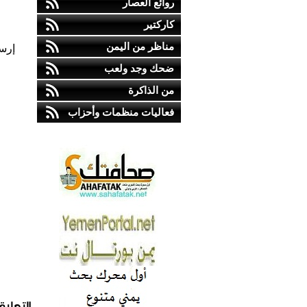
روائع العصار
كاركتير
مناظر من اليمن
إرس
ضحك وجد ولعب
من الذاكرة
فعاليات منظمات وأحزاب
التعليق