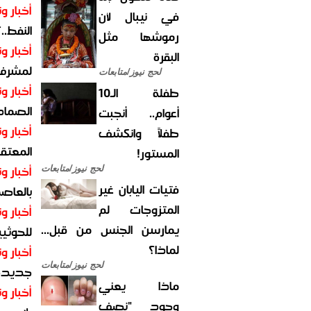
أخبار وت
في نيبال لأن
النفط..
رموشها مثل
أخبار وت
البقرة
لمشرف 
لحج نيوز/متابعات
أخبار وت
طفلة الـ10
الصماد.
أعوام.. أنجبت
أخبار وت
طفلاً وانكشف
المعتقل
المستور!
أخبار وت
لحج نيوز/متابعات
فتيات اليابان غير
بالعاص
المتزوجات لم
أخبار وت
يمارسن الجنس من قبل...
للحوثيي
لماذا؟
أخبار وت
لحج نيوز/متابعات
جديدة ل
ماذا يعني
أخبار وت
وجود "نصف