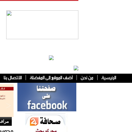
فئات أخرى
مرافئ
مجوس ح