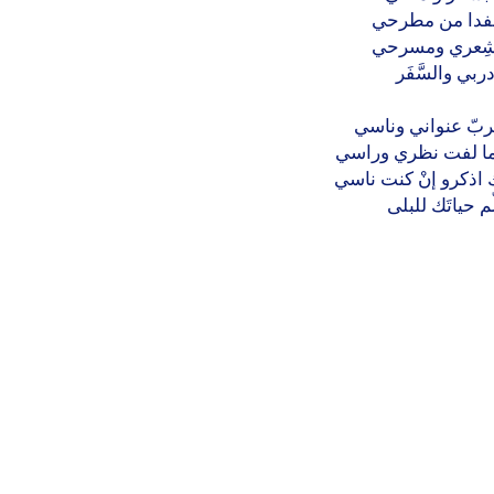
لفدا من مطرحي
شِعري ومسرحي
ربي والسَّفَر
لربّ عنواني وناسي
ما لفت نظري وراسي
اذكرو إنْ كنت ناسي
م حياتَك للبلى