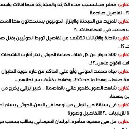
قارير:
خطير جدا..بسبب هذه الكارثة والمشاركة فيها اقالات واسع
؟!.. تفاصيل صادمة
قارير:
للمزيد من الهيمنة والابتزاز..الحوثيون يستحدثون هذا المن
جديد في المحافظات..؟!
قارير:
بالادلة والإثباتات تكشف عن تفاصيل تورط الحوثيين بقتل صا
.؟!..
قارير:
500 دولار عن كل فتاة.. جماعة الحوثي تبتز أقارب الناشطات
ات للافراج عنهن..؟!..
قارير:
نجاة محمد الحوثي وأبو علي الحاكم من غارة جوية للطيران
مة صنعاء.. وهذا ما حدث!!.. وضابط يكشف سر نجاتهم...
قارير:
شاهد الصور..ظهور علني بالعاصمة .. خبير إيراني يخرج من 
ن بصنعاء
قارير:
في سابقة هي الاولى من نوعها في اليمن..الحوثي يسلم ادو
لزينبيات ..؟!التفاصيل وصورة
قارير:
هل هي صحوة متأخرة..البرلمان السوداني يطالب بسحب قو