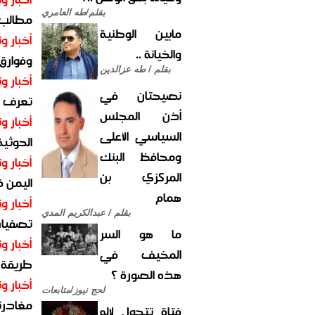
بقلم/طه العامري
مطالب أ
مابين الوطنية
أخبار وت
والخيانة ..
وفوارق
بقلم / طه عزالدين
أخبار وت
نصيحتان في
تعرف عل
أذن المجلس
أخبار وت
السياسي الأعلى
الحوثية 
ومحافظ البنك
أخبار وت
المركزي بن
اليمن 
همام
أخبار وت
بقلم / عبدالكريم المدي
تصفيات
ما هو السر
أخبار وت
المخيف في
طريقة 
هذه الصورة ؟
أخبار وت
لحج نيوز/متابعات
مغادرت
فتاة تتحول لإله