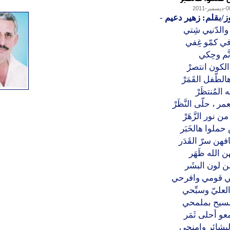
ز/بقلم: زهير دعيم
-
والدّنيي شِتي
 في كمّو غِفي
َّم وحِكي
الكون انتصرْ
لطّفل القَمَرْ
 المُنتظَرْ
مر ، حلّى النَّظَرْ
 نور الزَّهَرْ
لوا هالخَبَر
فهن سرّ القَدَر
 الله ظَهَر
 لون البشَر
ي قومي وافرحي
عليّ وسبِّحي
مسيح بملمحي
و أحلى ثَمَر
بشائر وامنحي