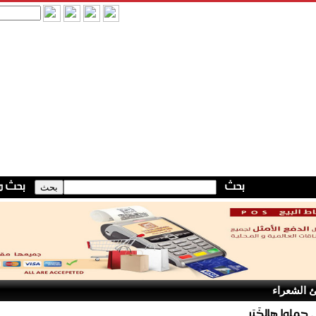
 الشعراء
ملوا هالخَبَر