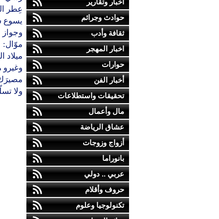
أخبار وتقارير
عِطر ا
حوادث وجرائم
يسوع 
وجواز د
ثقافة وأدب
موّال:
اخبار المهجر
ميلاد ا
حوارات
وغيرو 
مصيرَك 
أخبار الفن
ولا تسلّ
تحقيقات واستطلاعات
مال وأعمال
عشاق الرياضة
أزواج وزوجات
بانوراما
عربي .. دولي
حروف وأقلام
تكنولوجيا وعلوم