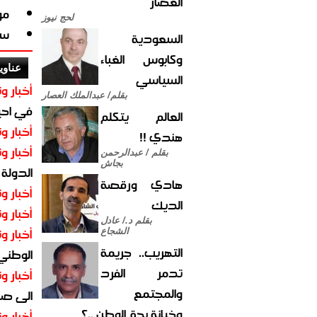
العصار
مو
لحج نيوز
سق
السعودية
وكابوس الغباء
عناوي
السياسي
أخبار وت
بقلم/ عبدالملك العصار
في احيا
العالم يتكلم
أخبار وت
هندي !!
أخبار وت
بقلم / عبدالرحمن
بجاش
الدولة
هادي ورقصة
أخبار وت
الديك
أخبار وت
بقلم د./ عادل
أخبار وت
الشجاع
التهريب.. جريمة
الوطني 
تدمر الفرد
أخبار وت
والمجتمع
الى صنع
وخيانة بحق الوطن ..؟
أخبار وت