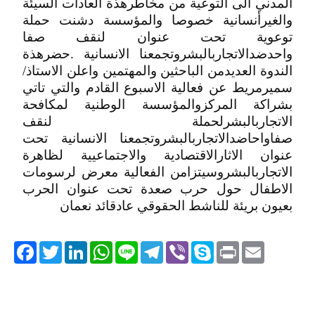
المدني الى التوعية من مخاطرهذة العادات السيئة
والغيرأنسانية خصوصا والمؤسسة دشنت حملة
توعوية تحت عنوان لنقف صفا
واحدضدالاتجاربالبشروتجمعنا الانسانية .حضرهذة
الندوة العديدمن الباحثين والمهتمين واعلن الاستاذ/
سميرمريط عن فعالية الاسبوع القادم والتي تاتي
بشراكة المركزوالمؤسسة الوطنية لمكافحة
الاتجاربالبشرلحملة لنقف
صفاواحاضدالاتجاربالبشروتجمعنا الانسانية تحت
عنوان الاثارالاقتصادية والاجتماعيية لظاهرة
الاتجاربالبشروسيتزامن الفعالية معرض لرسومات
الاطفال حول حرب صعدة تحت عنوان الحرب
بعيون بريئة للناشط الحقوقي عادقائد نعمان
acebook
Twitter
LinkedIn
WhatsApp
Line
Telegram
Viber
Skype
Print
Email